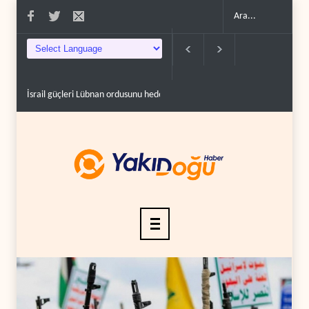
ail güçleri Lübnan ordusunu hedef aldı..
Foreign Affairs: ABD Ortadoğu'dan elin