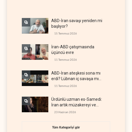
ABD-İran savaşı yeniden mi
başlıyor?
15 Temmuz 2026
İran-ABD çatışmasında
üçüncü evre
11 Temmuz 2026
ABD-İran ateşkesi sona mı
erdi? Lübnan iç savaşa mı
gidiyor?
11 Temmuz 2026
Ürdünlü uzman es-Samedi:
İran artık müzakereyi ve
çatışmayı aynı anda yürütüyor
23 Haziran 2026
Tüm Kategoriyi gör