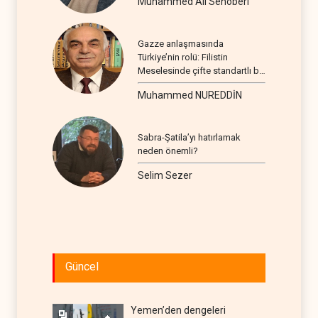
Muhammed Ali Senoberi
Gazze anlaşmasında
Türkiye’nin rolü: Filistin
Meselesinde çifte standartlı bir
seyir
Muhammed NUREDDİN
Sabra-Şatila’yı hatırlamak
neden önemli?
Selim Sezer
Güncel
Yemen’den dengeleri