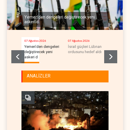
Yemen’den dengeleri değiştirecek yeni
askeri d
07 Ağustos 2026
07 Ağustos 2026
07 Ağustos 2
Yemen’den dengeleri
İsrail güçleri Lübnan
Foreign Af
değiştirecek yeni
ordusunu hedef aldı
Ortadoğu'd
askeri d
çekmeli
ANALİZLER