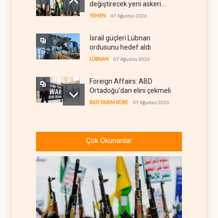
değiştirecek yeni askeri
denklem
YEMEN
07 Ağustos 2026
İsrail güçleri Lübnan
ordusunu hedef aldı
LÜBNAN
07 Ağustos 2026
Foreign Affairs: ABD
Ortadoğu'dan elini çekmeli
BATI YARIM KÜRE
07 Ağustos 2026
Suudi Arabistan, Türkiye ve
Pakistan ortak savunma
Çok Okunanlar
anlaşması imzaladı
ARAP DÜNYASI
07 Ağustos 2026
ABD, Suudi Arabistan'dan
petrol ithalatını 40 yıl sonra
ilk kez durdurdu
BATI YARIM KÜRE
07 Ağustos 2026
Galibaf, Trump'ın tehdit ve