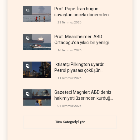
Prof. Pape: İran bugün
savaştan önceki dönemden
çok daha güçlü
23 Temmuz 2026
Prof. Mearsheimer: ABD
Ortadoğu'da yıkıcı bir yenilgi
aldı
16 Temmuz 2026
İktisatçı Pilkington uyardı:
Petrol piyasası çöküşün
eşiğinde
11 Temmuz 2026
Gazeteci Magnier: ABD deniz
hakimiyeti üzerinden kurduğu
küresel gücü kaybetti
04 Temmuz 2026
Tüm Kategoriyi gör