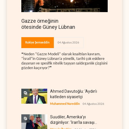
Gazze örneğinin
ötesinde Güney Lübnan
Rukiye Şemseddin
04 Ağustos 2026
❝Neden “Gazze Modeli” olarak kısaltılan kavram,
“İsrail”in Güney Lübnan’a yönelik, tarihi çok eskilere
dayanan ve spesifik nitelik taşıyan saldırganlık çizgisini
gözden kaçırıyor?❞
Ahmed Davutoğlu: 'Aydın'ı
katleden siyasetçi
Muhammed Nureddin
04 Ağustos 2026
Suudiler, Amerika'yı
dizginliyor: 'İran'la savaşı
kaldıracak gücümüz yok'