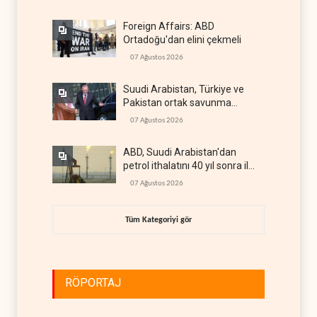
Foreign Affairs: ABD
Ortadoğu'dan elini çekmeli
07 Ağustos 2026
Suudi Arabistan, Türkiye ve
Pakistan ortak savunma
anlaşması imzaladı
07 Ağustos 2026
ABD, Suudi Arabistan'dan
petrol ithalatını 40 yıl sonra ilk
kez durdurdu
07 Ağustos 2026
Tüm Kategoriyi gör
RÖPORTAJ