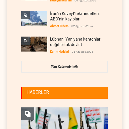
Hüseyin İbrahim
04 Ağustos 2026
İran’ın Kuveyt’teki hedefleri,
ABD’nin kayıpları
Ahmet Erdem
02 Ağustos 2026
Lübnan: Yan yana kantonlar
değil, ortak devlet
Kerim Haddad
01 Ağustos 2026
Tüm Kategoriyi gör
HABERLER