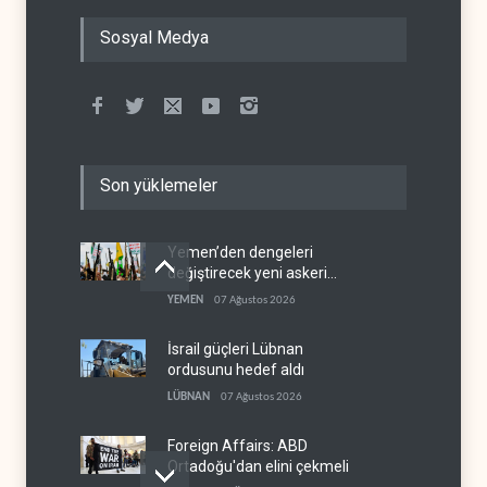
Sosyal Medya
Son yüklemeler
Yemen’den dengeleri
değiştirecek yeni askeri
denklem
YEMEN
07 Ağustos 2026
İsrail güçleri Lübnan
ordusunu hedef aldı
LÜBNAN
07 Ağustos 2026
Foreign Affairs: ABD
Ortadoğu'dan elini çekmeli