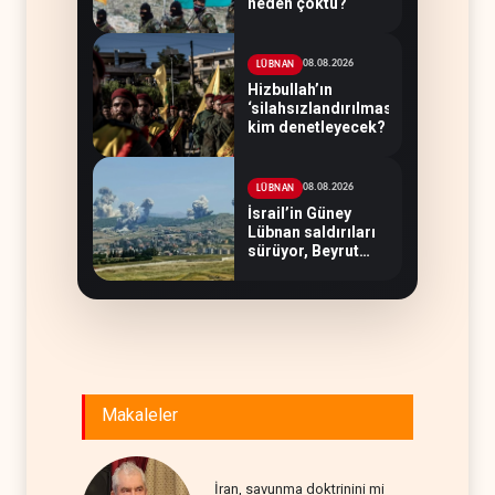
neden çöktü?
08.08.2026
LÜBNAN
Hizbullah’ın
‘silahsızlandırılmasını’
kim denetleyecek?
08.08.2026
LÜBNAN
İsrail’in Güney
Lübnan saldırıları
sürüyor, Beyrut
suskun
Makaleler
İran, savunma doktrinini mi