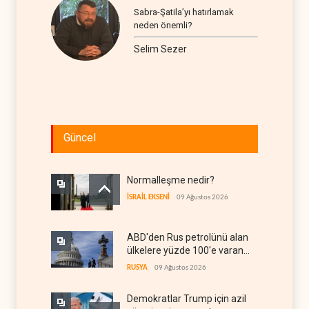
Sabra-Şatila’yı hatırlamak
neden önemli?
Selim Sezer
Güncel
Normalleşme nedir?
İSRAİL EKSENİ
09 Ağustos 2026
ABD'den Rus petrolünü alan
ülkelere yüzde 100'e varan
gümrük vergisi
RUSYA
09 Ağustos 2026
Demokratlar Trump için azil