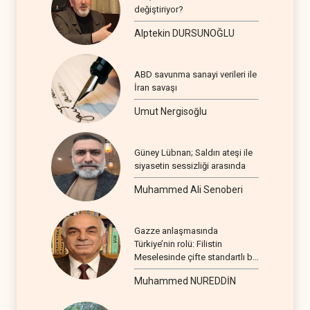
değiştiriyor?
Alptekin DURSUNOĞLU
ABD savunma sanayi verileri ile
İran savaşı
Umut Nergisoğlu
Güney Lübnan; Saldırı ateşi ile
siyasetin sessizliği arasında
Muhammed Ali Senoberi
Gazze anlaşmasında
Türkiye’nin rolü: Filistin
Meselesinde çifte standartlı bir
seyir
Muhammed NUREDDİN