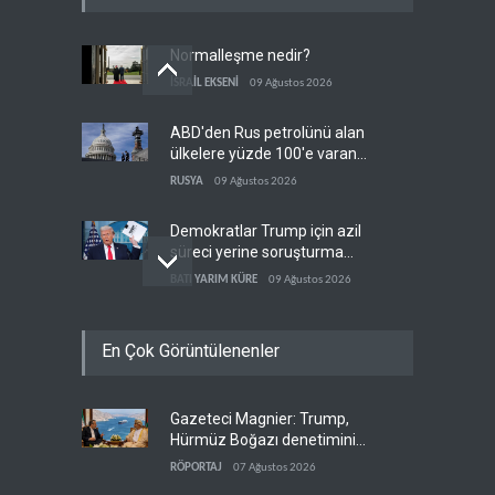
Normalleşme nedir?
İSRAİL EKSENİ
09 Ağustos 2026
ABD'den Rus petrolünü alan
ülkelere yüzde 100'e varan
gümrük vergisi
RUSYA
09 Ağustos 2026
Demokratlar Trump için azil
süreci yerine soruşturma
hazırlıyor
BATI YARIM KÜRE
09 Ağustos 2026
Hürmüz krizi Guyana ve
En Çok Görüntülenenler
Afrika'daki petrol
üreticilerine yaradı
AFRİKA
09 Ağustos 2026
Gazeteci Magnier: Trump,
Pentagon silah şirketlerine
Hürmüz Boğazı denetimini
21 gün süre verdi
doğrudan İran ve Umman'a
RÖPORTAJ
07 Ağustos 2026
BATI YARIM KÜRE
09 Ağustos 2026
teslim etti