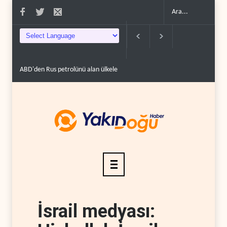
ABD'den Rus petrolünü alan ülkelere yüzde 100'e varan g�..
Demokratlar
İsrail medyası: