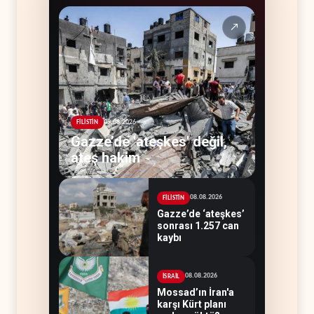
↗
09.08.2026
FİLİSTİN
Gazze’de 'ateşkes' değil,
ateş hakim
08.08.2026
FİLİSTİN
Gazze’de ‘ateşkes’
sonrası 1.257 can
kaybı
08.08.2026
İSRAİL
Mossad’ın İran'a
karşı Kürt planı