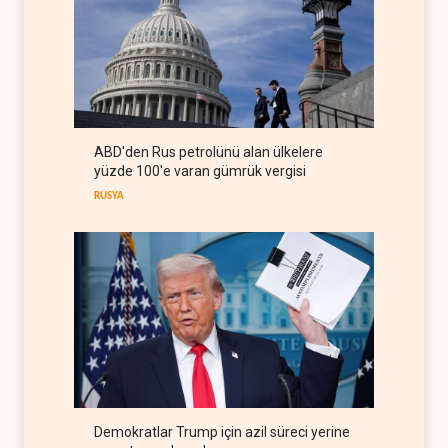
görüşmeleri yapıcı ilerliyor
İRAN
09 Ağustos 2026
Nüceba Hareketi: Suudi
rejimiyle uzlaşma yok,
misilleme var
IRAK
09 Ağustos 2026
ABD'den Rus petrolünü alan ülkelere
The Guardian: Trump’ın İran
yüzde 100'e varan gümrük vergisi
stratejisi alay konusu oldu
RUSYA
BATI YARIM KÜRE
08 Ağustos 2026
Demokratlar Trump için azil süreci yerine