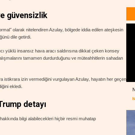
e güvensizlik
rmal" olarak nitelendiren Azulay, bölgede iddia edilen ateşkesin
ünü dile getirdi.
ıcı yüklü insansız hava aracı saldırısına dikkat çeken konsey
 çalışmalarını tamamen durdurduğunu ve müteahhitlerin sahadan
a istikrara izin vermediğini vurgulayan Azulay, hayatın her geçen
iğini ekledi.
N
İ
 Trump detayı
akkında bilgi alabilecekleri hiçbir resmi muhatap