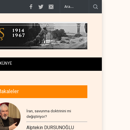
0'e varan g�..
Demokratlar Trump için azil süreci yerine soruşturma haz�..
KÜNYE
akaleler
İran, savunma doktrinini mi
değiştiriyor?
Alptekin DURSUNOĞLU