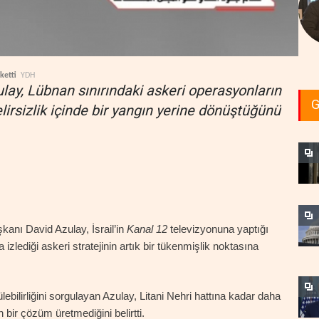
üketti
YDH
ay, Lübnan sınırındaki askeri operasyonların
G
irsizlik içinde bir yangın yerine dönüştüğünü
anı David Azulay, İsrail’in
Kanal 12
televizyonuna yaptığı
lediği askeri stratejinin artık bir tükenmişlik noktasına
lebilirliğini sorgulayan Azulay, Litani Nehri hattına kadar daha
bir çözüm üretmediğini belirtti.