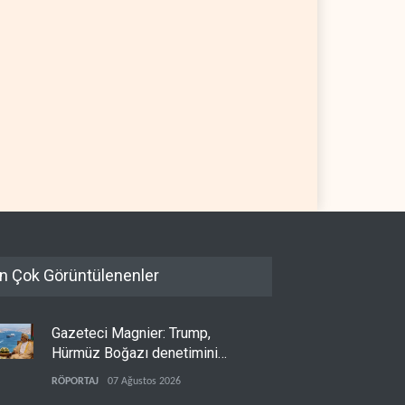
n Çok Görüntülenenler
Gazeteci Magnier: Trump,
Hürmüz Boğazı denetimini
doğrudan İran ve Umman'a
RÖPORTAJ
07 Ağustos 2026
teslim etti