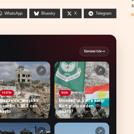
s
WhatsApp
Bluesky
X
Telegram
B
Tümünü Gör
→
↗
↗
08.08.2026
08.08.2026
FİLİSTİN
İSRAİL
Gazze’de ‘ateşkes’
Mossad’ın İran'a karşı
sonrası 1.257 can
Kürt planı neden
kaybı
çöktü?
↗
↗