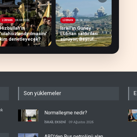
08.08.2026
08.08.2026
LÜBNAN
LÜBNAN
Hizbullah’ın
İsrail’in Güney
‘silahsızlandırılmasını’
Lübnan saldırıları
kim denetleyecek?
sürüyor, Beyrut
suskun
Son yüklemeler
E
ek
Normalleşme nedir?
İSRAİL EKSENİ
09 Ağustos 2026
ABD'den Rus petrolünü alan