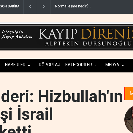
ABD'den Rus petrolünü alan ülkelere yüzde 10
SON DAKİKA
HABERLER
RÖPORTAJ
KATEGORİLER
MEDYA
deri: Hizbullah'ın
M
şi İsrail
ketti