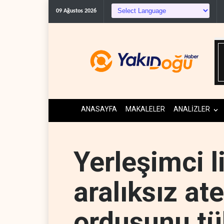
09 Ağustos 2026
ANASAYFA
MAKALELER
ANALİZLER
Yerleşimci li
aralıksız ate
ordusunu tü