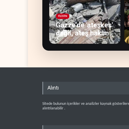
09.08.2026
FİLİSTİN
Gazze’de 'ateşkes'
değil, ateş hakim
Alıntı
Sitede bulunun içerikler ve analizler kaynak gösteriler
alıntılanabilir .