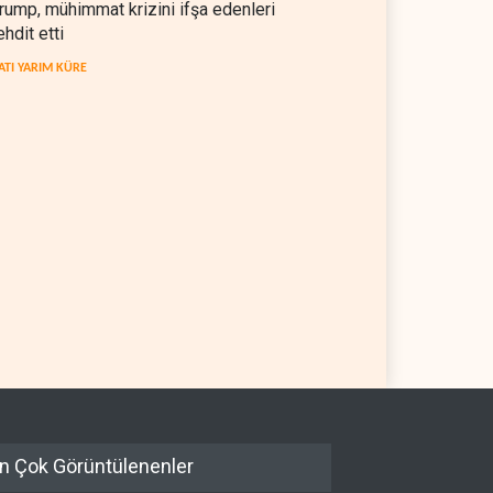
rump, mühimmat krizini ifşa edenleri
ehdit etti
ATI YARIM KÜRE
kratlar: Trump Batı
İsrail, beyin göçünde rekora
a'da işgalci yerleşimcilere
koşuyor
sızlık sağladı
 YARIM KÜRE
06 Ağustos 2026
İSRAİL
06 Ağustos 2026
n Çok Görüntülenenler