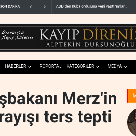
ABD'den Küba ordusuna yeni yaptırımlar..
Fars ajansı: İran ve Umman Hü
SON DAKİKA
HABERLER
RÖPORTAJ
KATEGORİLER
MEDYA
şbakanı Merz'in
M
ayışı ters tepti