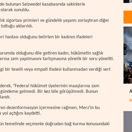
de bulunan Salzwedel kasabasında sakinlerle
k olarak sunuldu.
ğlık sigortası primleri ve gündelik yaşamı zorlaştıran diğer
uttuğu aktarıldı.
ri hastası olduğunu belirten bir kadının ifadeleri
urumda olduğunu dile getiren kadın, hükümetin sağlık
rına zam yapılmasını tartışmasına yönelik bir soru yöneltti.
 bir teselli veya empati ifadesi kullanmadan verdiği sert
ddederek, "Federal hükümet üyelerinin maaşlarına zam
A
de gündeme gelmedi. Bir kez bile görüşülmedi. Bunun
landı.
B
asının dezenformasyon içermesine rağmen, Merz'in bu
 yol açtığını kaydetti.
üşün temelinde seçmenle doğrudan bağ kurma konusundaki