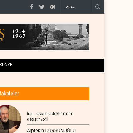
rmüz Boğazı için geçiş..
Trump, mühimmat krizini ifşa edenleri tehdit etti..
KÜNYE
akaleler
İran, savunma doktrinini mi
değiştiriyor?
Alptekin DURSUNOĞLU