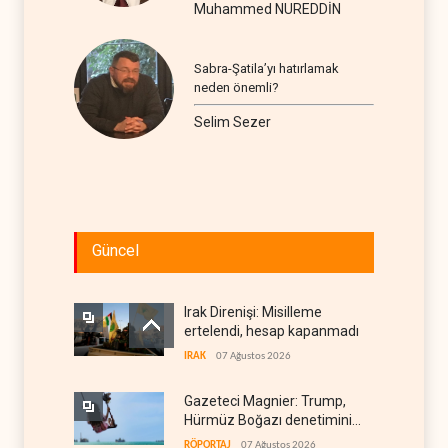
Muhammed NUREDDİN
Sabra-Şatila’yı hatırlamak
neden önemli?
Selim Sezer
Güncel
Irak Direnişi: Misilleme
ertelendi, hesap kapanmadı
IRAK
07 Ağustos 2026
Gazeteci Magnier: Trump,
Hürmüz Boğazı denetimini
doğrudan İran ve Umman'a
RÖPORTAJ
07 Ağustos 2026