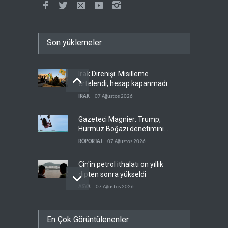
Son yüklemeler
Irak Direnişi: Misilleme
ertelendi, hesap kapanmadı
IRAK
07 Ağustos 2026
Gazeteci Magnier: Trump,
Hürmüz Boğazı denetimini
doğrudan İran ve Umman'a
RÖPORTAJ
07 Ağustos 2026
teslim etti
Çin'in petrol ithalatı on yıllık
dipten sonra yükseldi
ASYA
07 Ağustos 2026
BAE, OPEC'ten ayrıldıktan
En Çok Görüntülenenler
sonra petrol üretimini rekor