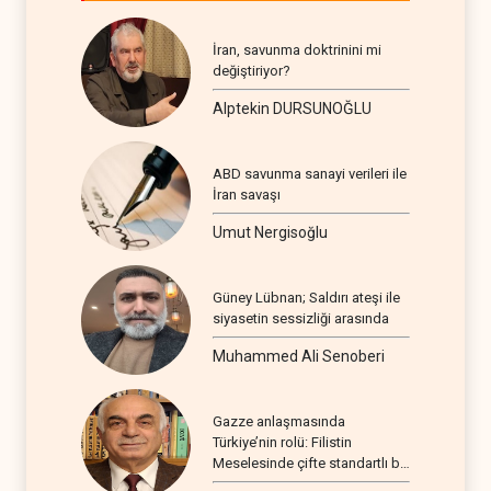
İran, savunma doktrinini mi
değiştiriyor?
Alptekin DURSUNOĞLU
ABD savunma sanayi verileri ile
İran savaşı
Umut Nergisoğlu
Güney Lübnan; Saldırı ateşi ile
siyasetin sessizliği arasında
Muhammed Ali Senoberi
Gazze anlaşmasında
Türkiye’nin rolü: Filistin
Meselesinde çifte standartlı bir
seyir