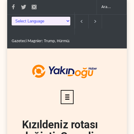
Gazeteci Magnier: Trump, Hürmüz Boğazı denetimini doğru..
Çin'in p
Kızıldeniz rotası