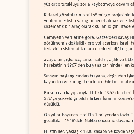
yüzlerce tutukluyu zorla kaybetmeye devam ett
Kitlesel gözaltıların İsrail sömürge projesinin
yöntemin Filistin varlığını hedef almak ve Filis
sistematik bir araç olarak kullanıldığını ifade e
Cemiyetin verilerine göre, Gazze'deki savaş Fil
görülmemiş değişikliklere yol açarken, İsrail 
tedavinin sistematik olarak reddedildiği organ
avaş ölüm, işkence, cinsel saldırı, açlık ve tıb
hareketinin 1967'den bu yana tarihindeki en ka
Savaşın başlangıcından bu yana, doğrudan işken
kaybeden ve kimliği belirlenen Filistinli mahku
Bu son can kayıplarıyla birlikte 1967'den beri 
326'ya yükseldiği bildirilirken, İsrail'in Gazz
düşüldü.
On yıllar boyunca İsrail'in 1 milyondan fazla Fil
gözaltıları 1948'deki Nakba öncesine dayanan 
Filistinliler, yaklaşık 1300 kasaba ve köyde yaş