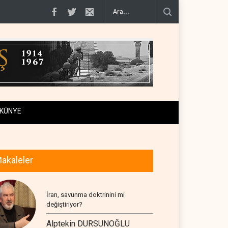
 geçiş..
Trump, mühimmat krizini ifşa edenleri tehdit etti..
Demokratlar: Tr
KÜNYE
akaleler
İran, savunma doktrinini mi
değiştiriyor?
Alptekin DURSUNOĞLU