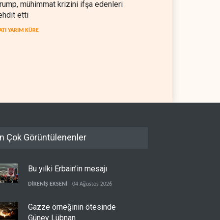
rump, mühimmat krizini ifşa edenleri
ehdit etti
ATI YARIM KÜRE
kratlar: Trump Batı
İsrail, beyin göçünde rekora
a'da işgalci yerleşimcilere
koşuyor
sızlık sağladı
 YARIM KÜRE
06 Ağustos 2026
İSRAİL
06 Ağustos 2026
n Çok Görüntülenenler
Bu yılki Erbain’in mesajı
DİRENİŞ EKSENİ
04 Ağustos 2026
Gazze örneğinin ötesinde
Güney Lübnan