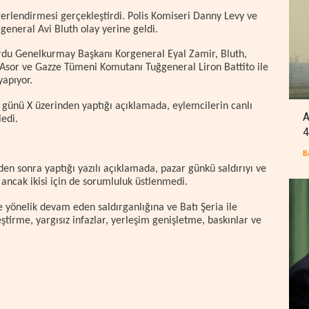
lendirmesi gerçekleştirdi. Polis Komiseri Danny Levy ve
eneral Avi Bluth olay yerine geldi.
Ordu Genelkurmay Başkanı Korgeneral Eyal Zamir, Bluth,
sor ve Gazze Tümeni Komutanı Tuğgeneral Liron Battito ile
yapıyor.
 günü X üzerinden yaptığı açıklamada, eylemcilerin canlı
A
edi.
4
B
n sonra yaptığı yazılı açıklamada, pazar günkü saldırıyı ve
ancak ikisi için de sorumluluk üstlenmedi.
e yönelik devam eden saldırganlığına ve Batı Şeria ile
ştirme, yargısız infazlar, yerleşim genişletme, baskınlar ve