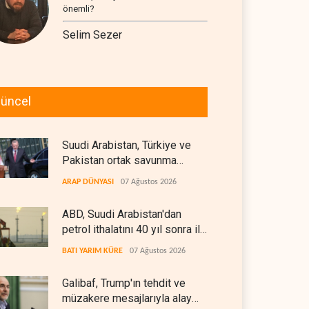
önemli?
Selim Sezer
üncel
Suudi Arabistan, Türkiye ve
Pakistan ortak savunma
anlaşması imzaladı
ARAP DÜNYASI
07 Ağustos 2026
ABD, Suudi Arabistan'dan
petrol ithalatını 40 yıl sonra ilk
kez durdurdu
BATI YARIM KÜRE
07 Ağustos 2026
Galibaf, Trump'ın tehdit ve
müzakere mesajlarıyla alay