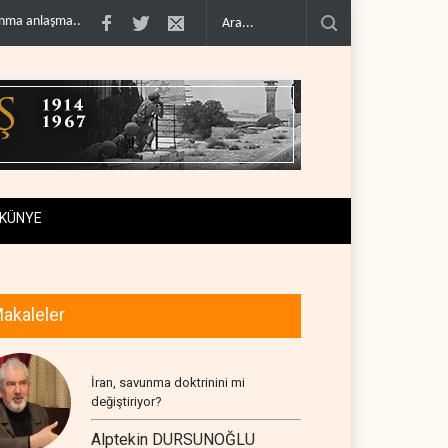
 sonra i..
Galibaf, Trump'ın tehdit ve müzakere mesajlarıyla alay et..
Trump
KÜNYE
akaleler
İran, savunma doktrinini mi
değiştiriyor?
Alptekin DURSUNOĞLU