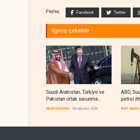
Paylaş:
Facebook
Twitter
İlginizi çekebilir
Suudi Arabistan, Türkiye ve
ABD, Suu
Pakistan ortak savunma
petrol it
anlaşması imzaladı
kez durd
ARAP DÜNYASI
06 Ağustos 2026
BATI YARIM