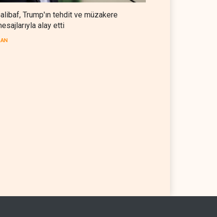
alibaf, Trump'ın tehdit ve müzakere
esajlarıyla alay etti
RAN
p: İran savaşı yakında
Gazze'nin yeniden inşası
bilir, ABD silah stokları
yerine askeri üs projesi
anıyor
 YARIM KÜRE
06 Ağustos 2026
FİLİSTİN
06 Ağustos 2026