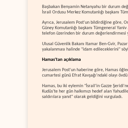
Başbakan Benyamin Netanyahu bir durum değer
İsrail Ordusu Merkez Komutanlığı başkanı Tümg
Ayrıca, Jerusalem Post'un bildirdiğine göre, 
Güney Komutanlığı başkanı Tümgeneral Yaniv A
telefon üzerinden bir durum değerlendirmesi 
Ulusal Güvenlik Bakanı Itamar Ben-Gvir, Pazar
yakalanması halinde "idam edileceklerini" söyl
Hamas'tan açıklama
Jerusalem Post'un haberine göre, Hamas öğlede
cumartesi günü Efrat Kavşağı'ndaki olayı övdü 
Hamas, bu iki eylemin "İsrail'in Gazze Şeridi'n
Kudüs'te her gün halkımızı hedef alan Yahudile
saldırılara yanıt" olarak geldiğini vurguladı.