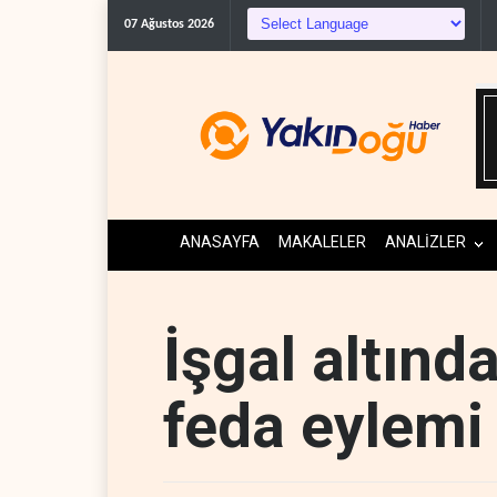
07 Ağustos 2026
ANASAYFA
MAKALELER
ANALİZLER
İşgal altınd
feda eylemi