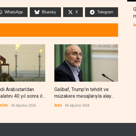
G
WhatsApp
Bluesky
X
Telegram
m
İ
di Arabistan'dan
Galibaf, Trump'ın tehdit ve
Trum
halatını 40 yıl sonra ilk
müzakere mesajlarıyla alay
bite
urdu
etti
zorl
 KÜRE
06 Ağustos 2026
İRAN
06 Ağustos 2026
BATI