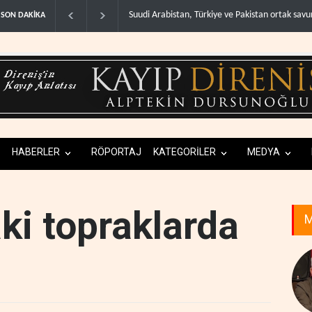
ABD, Suudi Arabistan'dan petrol ithalatını 40 yıl
SON DAKİKA
HABERLER
RÖPORTAJ
KATEGORİLER
MEDYA
aki topraklarda
M