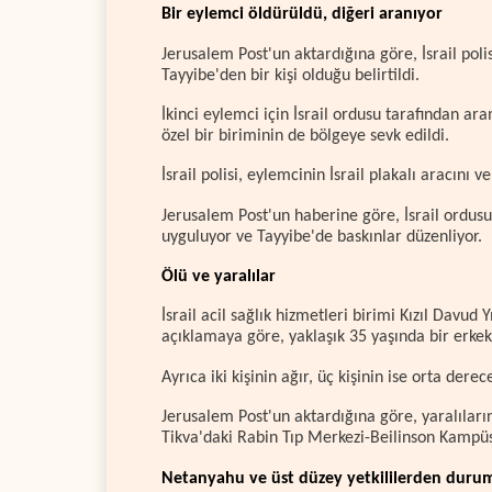
Bir eylemci öldürüldü, diğeri aranıyor
Jerusalem Post'un aktardığına göre, İsrail poli
Tayyibe'den bir kişi olduğu belirtildi.
İkinci eylemci için İsrail ordusu tarafından ara
özel bir biriminin de bölgeye sevk edildi.
İsrail polisi, eylemcinin İsrail plakalı aracını 
Jerusalem Post'un haberine göre, İsrail ordusu,
uyguluyor ve Tayyibe'de baskınlar düzenliyor.
Ölü ve yaralılar
İsrail acil sağlık hizmetleri birimi Kızıl Davu
açıklamaya göre, yaklaşık 35 yaşında bir erkek
Ayrıca iki kişinin ağır, üç kişinin ise orta derec
Jerusalem Post'un aktardığına göre, yaralıları
Tikva'daki Rabin Tıp Merkezi-Beilinson Kampüsü
Netanyahu ve üst düzey yetkililerden duru