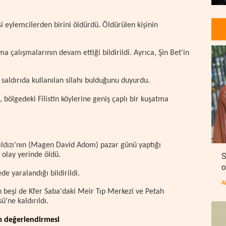
si eylemcilerden birini öldürdü. Öldürülen kişinin
ma çalışmalarının devam ettiği bildirildi. Ayrıca, Şin Bet'in
ve saldırıda kullanılan silahı bulduğunu duyurdu.
 bölgedeki Filistin köylerine geniş çaplı bir kuşatma
d Yıldızı'nın (Magen David Adom) pazar günü yaptığı
 olay yerinde öldü.
S
o
ede yaralandığı bildirildi.
A
n beşi de Kfer Saba'daki Meir Tıp Merkezi ve Petah
'ne kaldırıldı.
m değerlendirmesi