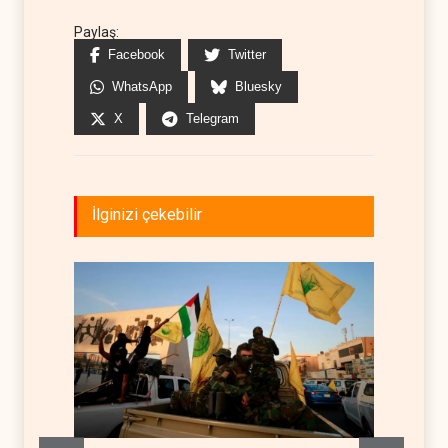
Paylaş:
Facebook
Twitter
WhatsApp
Bluesky
X
Telegram
İlginizi çekebilir