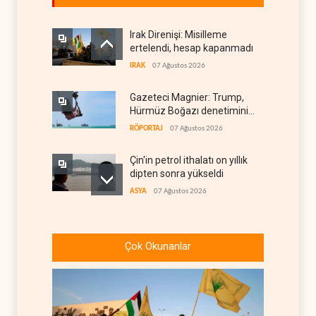
Irak Direnişi: Misilleme
ertelendi, hesap kapanmadı
IRAK
07 Ağustos 2026
Gazeteci Magnier: Trump,
Hürmüz Boğazı denetimini
doğrudan İran ve Umman'a
RÖPORTAJ
07 Ağustos 2026
teslim etti
Çin'in petrol ithalatı on yıllık
dipten sonra yükseldi
ASYA
07 Ağustos 2026
BAE, OPEC'ten ayrıldıktan
sonra petrol üretimini rekor
Çok Okunanlar
düzeye çıkardı
ARAP DÜNYASI
07 Ağustos 2026
The Telegraph: Hürmüz
anlaşması, İran’ın savaşı
kazandığını gösteriyor