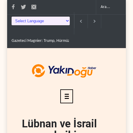
Gazeteci Magnier: Trump, Hürmüz Boğazı denetimini doğru..
Çin'in p
Lübnan ve İsrail