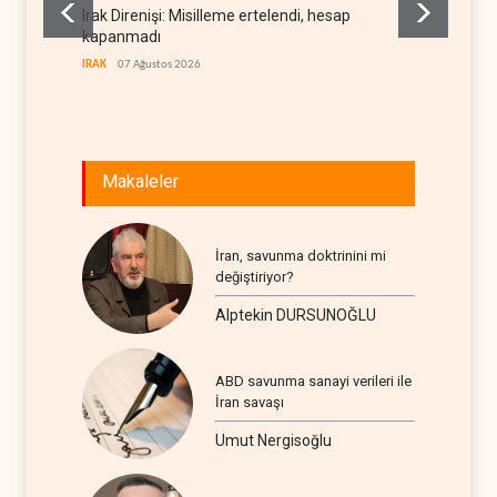
Irak Direnişi: Misilleme ertelendi, hesap
Gazete
kapanmadı
deneti
etti
IRAK
07 Ağustos 2026
RÖPORTA
Makaleler
İran, savunma doktrinini mi
değiştiriyor?
Alptekin DURSUNOĞLU
ABD savunma sanayi verileri ile
İran savaşı
Umut Nergisoğlu