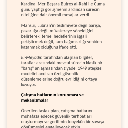
Kardinal Mer Beşara Butros al-Rahi ile Cuma
günü yaptığı görüşmenin ardından sürecin
niteliğine dair önemli mesajlar verdi.
Mansur, Lübnan’ın teslimiyete değil barışa,
pazarlığa değil müzakereye yöneldiğini
belirterek; temel hedeflerinin işgali
pekiştirmek değil, tam bağımsızlığı yeniden
kazanmak olduğunu ifade etti.
El-Meyadin
tarafından ulaşılan bilgiler,
taraflar arasındaki mevcut sürecin klasik bir
"barış" anlaşmasından ziyade, 1949 ateşkes
modelini andıran özel güvenlik
düzenlemelerine doğru evrildiğini ortaya
koyuyor.
Çatışma hatlarının korunması ve
mekanizmalar
Önerilen taslak plan, çatışma hatlarını
muhafaza edecek güvenlik tertibatları
oluşturmayı ve gerilimin topyekûn bir savaşa
dönüşmesini engelleyecek etkin