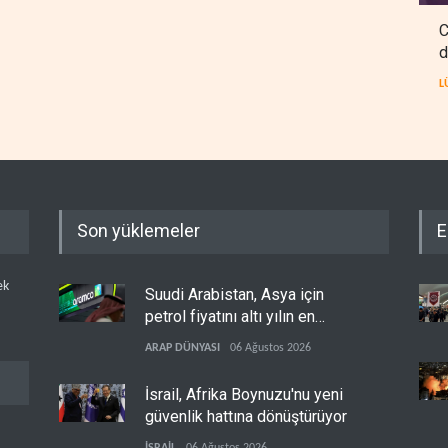
C
d
L
Son yüklemeler
E
ek
Suudi Arabistan, Asya için
petrol fiyatını altı yılın en
düşüğüne indirdi
ARAP DÜNYASI
06 Ağustos 2026
İsrail, Afrika Boynuzu'nu yeni
güvenlik hattına dönüştürüyor
İSRAİL
06 Ağustos 2026