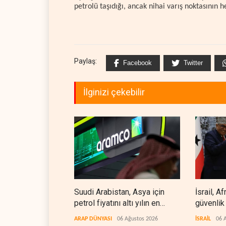
petrolü taşıdığı, ancak nihai varış noktasının 
Paylaş:
Facebook
Twitter
İlginizi çekebilir
Suudi Arabistan, Asya için
İsrail, A
petrol fiyatını altı yılın en
güvenlik
düşüğüne indirdi
ARAP DÜNYASI
06 Ağustos 2026
İSRAİL
06 