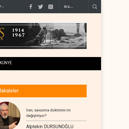
 dönüşt..
BM yetkilisinden İsrail'e gizli belge akışı..
Colani, Hizbullah ile sil
KÜNYE
akaleler
İran, savunma doktrinini mi
değiştiriyor?
Alptekin DURSUNOĞLU