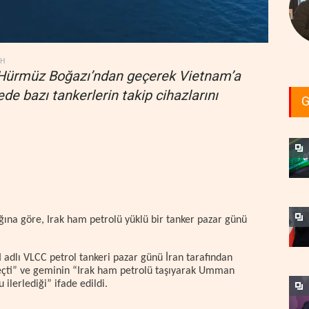
DH
r, Hürmüz Boğazı’ndan geçerek Vietnam’a
de bazı tankerlerin takip cihazlarını
G
ğına göre, Irak ham petrolü yüklü bir tanker pazar günü
 adlı VLCC petrol tankeri pazar günü İran tarafından
eçti” ve geminin “Irak ham petrolü taşıyarak Umman
ilerlediği” ifade edildi.