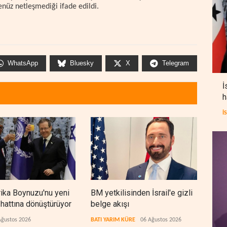
henüz netleşmediği ifade edildi.
WhatsApp
Bluesky
X
Telegram
İ
h
İ
frika Boynuzu'nu yeni
BM yetkilisinden İsrail'e gizli
Cola
 hattına dönüştürüyor
belge akışı
bıra
arıy
Ağustos 2026
BATI YARIM KÜRE
06 Ağustos 2026
LÜBN