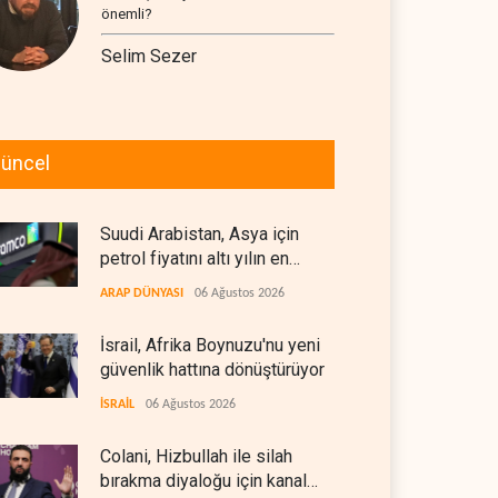
önemli?
Selim Sezer
üncel
Suudi Arabistan, Asya için
petrol fiyatını altı yılın en
düşüğüne indirdi
ARAP DÜNYASI
06 Ağustos 2026
İsrail, Afrika Boynuzu'nu yeni
güvenlik hattına dönüştürüyor
İSRAİL
06 Ağustos 2026
Colani, Hizbullah ile silah
bırakma diyaloğu için kanal