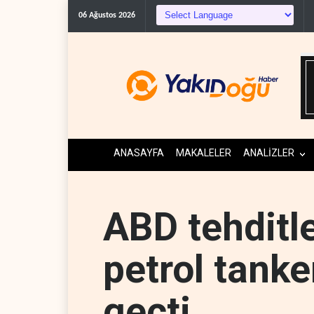
Suudi Arabistan, Asya
06 Ağustos 2026
ANASAYFA
MAKALELER
ANALİZLER
ABD tehditl
petrol tank
geçti