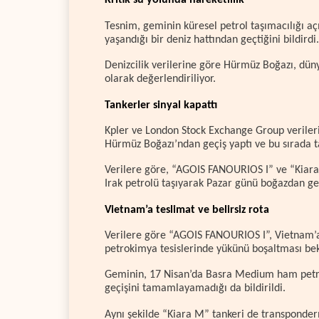
Kritik su yolunda hareketlilik
Tesnim, geminin küresel petrol taşımacılığı aç
yaşandığı bir deniz hattından geçtiğini bildirdi.
Denizcilik verilerine göre Hürmüz Boğazı, dünya
olarak değerlendiriliyor.
Tankerler sinyal kapattı
Kpler ve London Stock Exchange Group verileri
Hürmüz Boğazı’ndan geçiş yaptı ve bu sırada ta
Verilere göre, “AGOIS FANOURIOS I” ve “Kiara M”
Irak petrolü taşıyarak Pazar günü boğazdan ge
Vietnam’a teslimat ve belirsiz rota
Verilere göre “AGOIS FANOURIOS I”, Vietnam’a 
petrokimya tesislerinde yükünü boşaltması bek
Geminin, 17 Nisan’da Basra Medium ham petro
geçişini tamamlayamadığı da bildirildi.
Aynı şekilde “Kiara M” tankeri de transponderı 