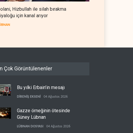
olani, Hizbullah ile silah bırakma
iyaloğu için kanal arıyor
ÜBNAN
n Çok Görüntülenenler
Bu yılki Erbain’in mesajı
DİRENİŞ EKSENİ
04 Ağustos 2026
Gazze örneğinin ötesinde
Güney Lübnan
LÜBNAN DOSYASI
04 Ağustos 2026