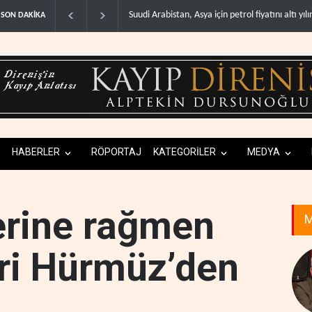
 için petrol fiyatını altı yılın ..
İsrail, Afrika Boynuzu'nu yeni güvenlik hattına
SON DAKİKA
HABERLER
RÖPORTAJ
KATEGORİLER
MEDYA
erine rağmen
M
eri Hürmüz’den