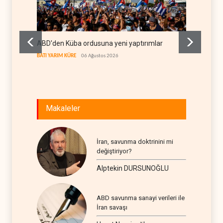
ABD'den Küba ordusuna yeni yaptırımlar
Fars a
geçiş k
BATI YARIM KÜRE
06 Ağustos 2026
İRAN
06
Makaleler
İran, savunma doktrinini mi
değiştiriyor?
Alptekin DURSUNOĞLU
ABD savunma sanayi verileri ile
İran savaşı