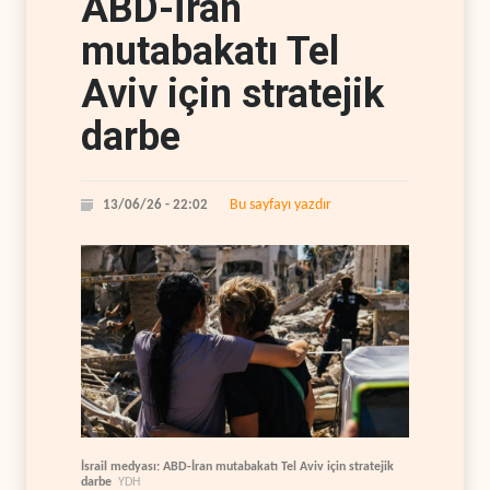
ABD-İran
mutabakatı Tel
Aviv için stratejik
darbe
Bu sayfayı yazdır
13/06/26 - 22:02
İsrail medyası: ABD-İran mutabakatı Tel Aviv için stratejik
darbe
YDH