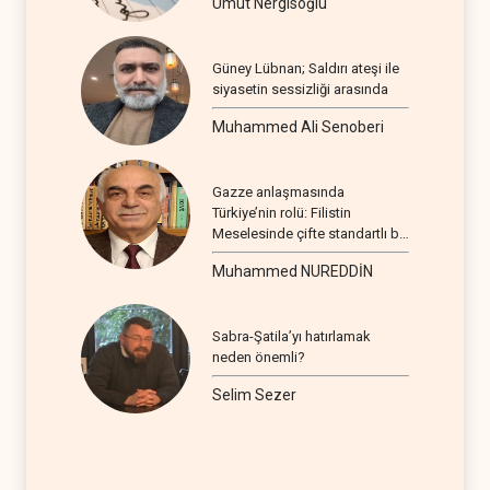
Umut Nergisoğlu
Güney Lübnan; Saldırı ateşi ile
siyasetin sessizliği arasında
Muhammed Ali Senoberi
Gazze anlaşmasında
Türkiye’nin rolü: Filistin
Meselesinde çifte standartlı bir
seyir
Muhammed NUREDDİN
Sabra-Şatila’yı hatırlamak
neden önemli?
Selim Sezer