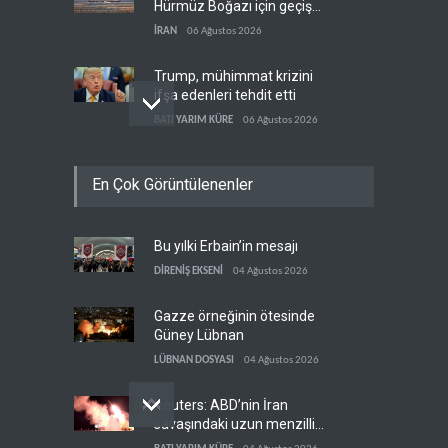
Hürmüz Boğazı için geçiş
koridorlarında anlaştı
İRAN
06 Ağustos 2026
Trump, mühimmat krizini
ifşa edenleri tehdit etti
BATI YARIM KÜRE
06 Ağustos 2026
Demokratlar: Trump Batı
En Çok Görüntülenenler
Şeria'da işgalci
yerleşimcilere cezasızlık
BATI YARIM KÜRE
06 Ağustos 2026
sağladı
Bu yılki Erbain’in mesajı
İsrail, beyin göçünde rekora
koşuyor
DİRENİŞ EKSENİ
04 Ağustos 2026
İSRAİL
06 Ağustos 2026
Gazze örneğinin ötesinde
Güney Lübnan
LÜBNAN DOSYASI
04 Ağustos 2026
Reuters: ABD’nin İran
savaşındaki uzun menzilli
füze stokları tükenme