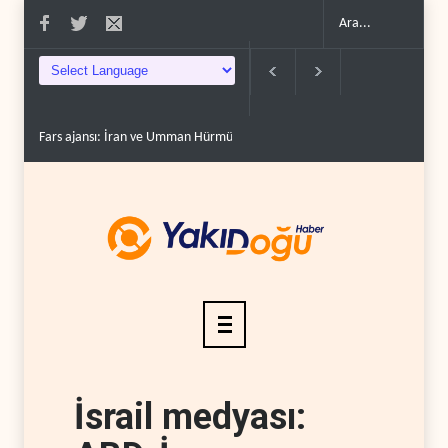
Fars ajansı: İran ve Umman Hürmüz Boğazı için geçiş..
Trump, mühimmat
İsrail medyası: