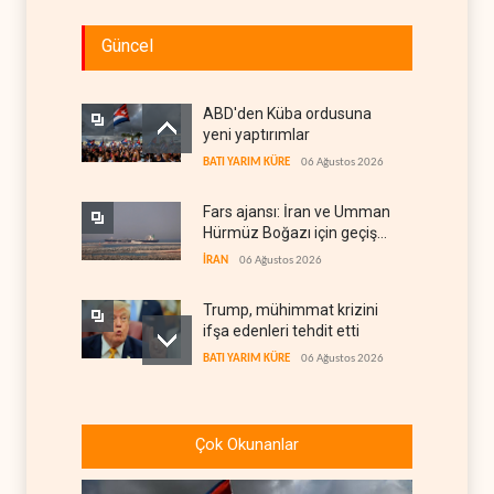
Güncel
ABD'den Küba ordusuna
yeni yaptırımlar
BATI YARIM KÜRE
06 Ağustos 2026
Fars ajansı: İran ve Umman
Hürmüz Boğazı için geçiş
koridorlarında anlaştı
İRAN
06 Ağustos 2026
Trump, mühimmat krizini
ifşa edenleri tehdit etti
BATI YARIM KÜRE
06 Ağustos 2026
Demokratlar: Trump Batı
Şeria'da işgalci
Çok Okunanlar
yerleşimcilere cezasızlık
BATI YARIM KÜRE
06 Ağustos 2026
sağladı