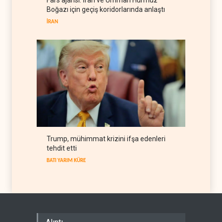
Fars ajansı: İran ve Umman Hürmüz
BM yetkilisinden İsrail'e gizli
Boğazı için geçiş koridorlarında anlaştı
belge akışı
İRAN
BATI YARIM KÜRE
06 Ağustos 2026
Trump, mühimmat krizini ifşa edenleri
tehdit etti
BATI YARIM KÜRE