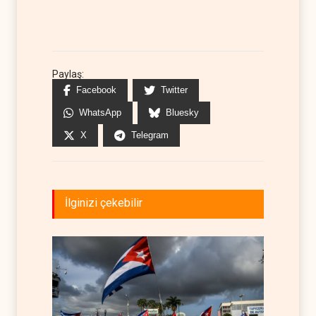
Paylaş:
Facebook
Twitter
WhatsApp
Bluesky
X
Telegram
İlginizi çekebilir