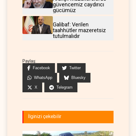
güvencemiz caydırıcı
gücümüz
Galibaf: Verilen
taahhütler mazeretsiz
tutulmalıdır
Paylaş:
Facebook
Twitter
WhatsApp
Bluesky
X
Telegram
İlginizi çekebilir