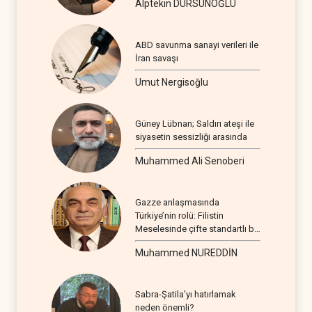
Alptekin DURSUNOĞLU
ABD savunma sanayi verileri ile
İran savaşı
Umut Nergisoğlu
Güney Lübnan; Saldırı ateşi ile
siyasetin sessizliği arasında
Muhammed Ali Senoberi
Gazze anlaşmasında
Türkiye’nin rolü: Filistin
Meselesinde çifte standartlı bir
seyir
Muhammed NUREDDİN
Sabra-Şatila’yı hatırlamak
neden önemli?