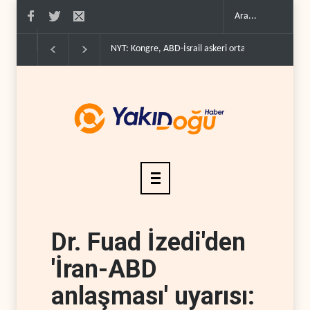
NYT: Kongre, ABD-İsrail askeri ortaklığını yasayla kal�..
İsrail b
Dr. Fuad İzedi'den
'İran-ABD
anlaşması' uyarısı: