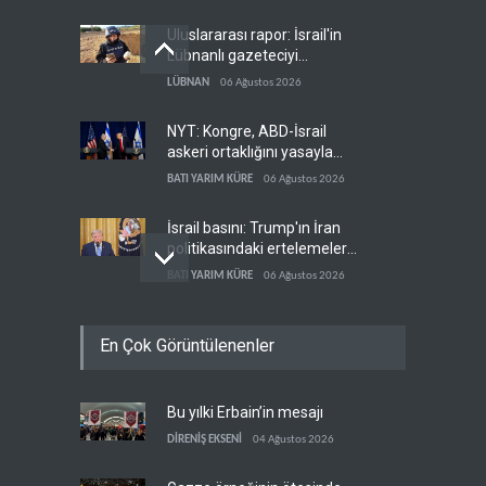
Uluslararası rapor: İsrail'in
Lübnanlı gazeteciyi
öldürmesi savaş suçu
LÜBNAN
06 Ağustos 2026
NYT: Kongre, ABD-İsrail
askeri ortaklığını yasayla
kalıcılaştırıyor
BATI YARIM KÜRE
06 Ağustos 2026
İsrail basını: Trump'ın İran
politikasındaki ertelemeler
ABD seçimlerini riske atıyor
BATI YARIM KÜRE
06 Ağustos 2026
İsrail ordusuna Lübnan'da
En Çok Görüntülenenler
ağır darbe: İki asker öldü
İSRAİL
06 Ağustos 2026
Bu yılki Erbain’in mesajı
Maariv: Hizbullah oyunun
kurallarını değiştiriyor
DİRENİŞ EKSENİ
04 Ağustos 2026
İSRAİL
06 Ağustos 2026