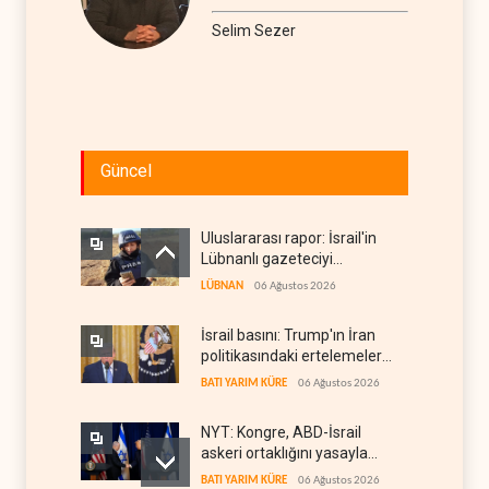
Selim Sezer
Güncel
Uluslararası rapor: İsrail'in
Lübnanlı gazeteciyi
öldürmesi savaş suçu
LÜBNAN
06 Ağustos 2026
İsrail basını: Trump'ın İran
politikasındaki ertelemeler
ABD seçimlerini riske atıyor
BATI YARIM KÜRE
06 Ağustos 2026
NYT: Kongre, ABD-İsrail
askeri ortaklığını yasayla
kalıcılaştırıyor
BATI YARIM KÜRE
06 Ağustos 2026