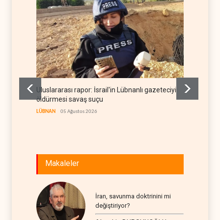
Uluslararası rapor: İsrail'in Lübnanlı gazeteciyi
NYT: Ko
öldürmesi savaş suçu
yasayla
LÜBNAN
05 Ağustos 2026
BATI YAR
Makaleler
İran, savunma doktrinini mi
değiştiriyor?