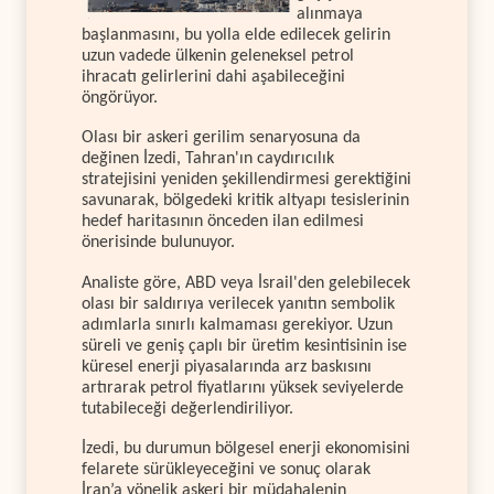
alınmaya
başlanmasını, bu yolla elde edilecek gelirin
uzun vadede ülkenin geleneksel petrol
ihracatı gelirlerini dahi aşabileceğini
öngörüyor.
Olası bir askeri gerilim senaryosuna da
değinen İzedi, Tahran'ın caydırıcılık
stratejisini yeniden şekillendirmesi gerektiğini
savunarak, bölgedeki kritik altyapı tesislerinin
hedef haritasının önceden ilan edilmesi
önerisinde bulunuyor.
Analiste göre, ABD veya İsrail'den gelebilecek
olası bir saldırıya verilecek yanıtın sembolik
adımlarla sınırlı kalmaması gerekiyor. Uzun
süreli ve geniş çaplı bir üretim kesintisinin ise
küresel enerji piyasalarında arz baskısını
artırarak petrol fiyatlarını yüksek seviyelerde
tutabileceği değerlendiriliyor.
İzedi, bu durumun bölgesel enerji ekonomisini
felarete sürükleyeceğini ve sonuç olarak
İran’a yönelik askeri bir müdahalenin