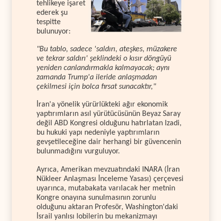
tehlikeye işaret
ederek şu
tespitte
bulunuyor:
"Bu tablo, sadece 'saldırı, ateşkes, müzakere
ve tekrar saldırı' şeklindeki o kısır döngüyü
yeniden canlandırmakla kalmayacak; aynı
zamanda Trump'a ileride anlaşmadan
çekilmesi için bolca fırsat sunacaktır,"
İran'a yönelik yürürlükteki ağır ekonomik
yaptırımların asıl yürütücüsünün Beyaz Saray
değil ABD Kongresi olduğunu hatırlatan Izadi,
bu hukuki yapı nedeniyle yaptırımların
gevşetileceğine dair herhangi bir güvencenin
bulunmadığını vurguluyor.
Ayrıca, Amerikan mevzuatındaki INARA (İran
Nükleer Anlaşması İnceleme Yasası) çerçevesi
uyarınca, mutabakata varılacak her metnin
Kongre onayına sunulmasının zorunlu
olduğunu aktaran Profesör, Washington'daki
İsrail yanlısı lobilerin bu mekanizmayı