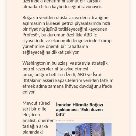
üzerindeki denetimini somut bir karşılık
almadan fiilen kaybedeceğini savunuyor.
Boğazın yeniden uluslararası deniz trafiğine
açılmasının küresel petrol piyasalarında hızlı
bir fiyat düşüşünü tetikleyeceğini kaydeden
Profesör, bu durumun özellikle ABD iç
siyasetinde ve ekonomik dengelerinde Trump
yönetimine önemli bir rahatlama
sağlayacağına dikkat çekiyor.
Washington'ın bu uzlaşı vasıtasıyla stratejik
petrol rezervlerini takviye etmeyi
amaçladığını belirten İzedi, ABD ve İsrail
ittifakının askeri kapasitelerini yeniden tahkim
etmek adına zamana ihtiyaç duyduğunu ifade
ediyor.
Mevcut süreci
sert bir dille
eleştiren
analist, önerilen
taslağın arka
planındaki