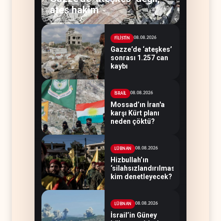
ateş hakim
08.08.2026
FİLİSTİN
Gazze’de ‘ateşkes’
sonrası 1.257 can
kaybı
08.08.2026
İSRAİL
Mossad’ın İran'a
karşı Kürt planı
neden çöktü?
08.08.2026
LÜBNAN
Hizbullah’ın
‘silahsızlandırılmasını’
kim denetleyecek?
08.08.2026
LÜBNAN
İsrail’in Güney