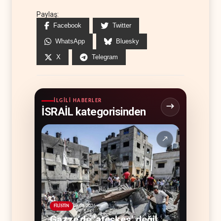
Paylaş:
Facebook
Twitter
WhatsApp
Bluesky
X
Telegram
İLGILI HABERLER
İSRAİL kategorisinden
↗
09.08.2026
FİLİSTİN
Gazze’de 'ateşkes' değil,