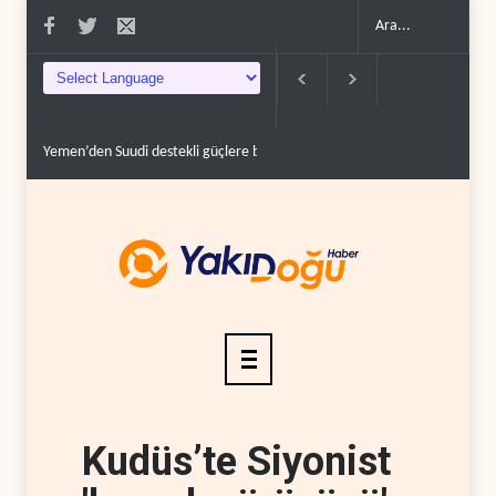
on..
Grönland’da izinsiz sondaj hamlesi..
Arakçi: ‘İran, tüm baskılara rağmen
Kudüs’te Siyonist