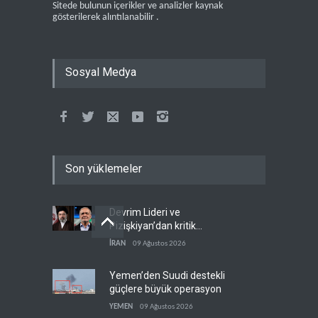
Sitede bulunun içerikler ve analizler kaynak
gösterilerek alıntılanabilir .
Sosyal Medya
Son yüklemeler
Devrim Lideri ve
Pizişkiyan’dan kritik
görüşme
İRAN
09 Ağustos 2026
Yemen’den Suudi destekli
güçlere büyük operasyon
YEMEN
09 Ağustos 2026