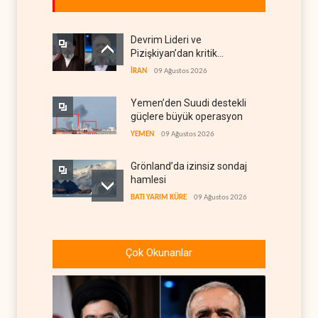
Devrim Lideri ve
Pizişkiyan’dan kritik
görüşme
İRAN
09 Ağustos 2026
Yemen’den Suudi destekli
güçlere büyük operasyon
YEMEN
09 Ağustos 2026
Grönland’da izinsiz sondaj
hamlesi
BATI YARIM KÜRE
09 Ağustos 2026
Arakçi: ‘İran, tüm baskılara
rağmen direnişini
Çok Okunanlar
sürdürecek’
İRAN
09 Ağustos 2026
Yemen, Aramco’yu vurdu
YEMEN
09 Ağustos 2026