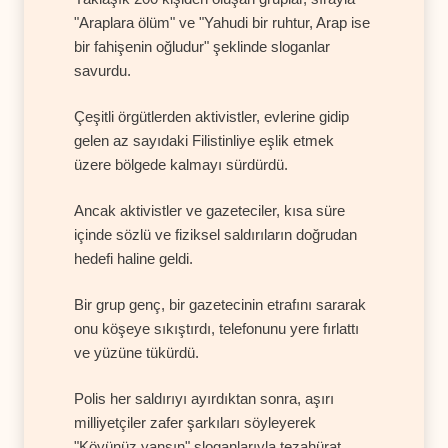
"Araplara ölüm" ve "Yahudi bir ruhtur, Arap ise
bir fahişenin oğludur" şeklinde sloganlar
savurdu.
Çeşitli örgütlerden aktivistler, evlerine gidip
gelen az sayıdaki Filistinliye eşlik etmek
üzere bölgede kalmayı sürdürdü.
Ancak aktivistler ve gazeteciler, kısa süre
içinde sözlü ve fiziksel saldırıların doğrudan
hedefi haline geldi.
Bir grup genç, bir gazetecinin etrafını sararak
onu köşeye sıkıştırdı, telefonunu yere fırlattı
ve yüzüne tükürdü.
Polis her saldırıyı ayırdıktan sonra, aşırı
milliyetçiler zafer şarkıları söyleyerek
"Köyünüz yansın" sloganlarıyla tezahürat