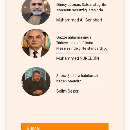
Güney Lübnan; Saldırı ateşi ile
siyasetin sessizliği arasında
Muhammed Ali Senoberi
Gazze anlaşmasında
Türkiye’nin rolü: Filistin
Meselesinde çifte standartlı bir
seyir
Muhammed NUREDDİN
Sabra-Şatila’yı hatırlamak
neden önemli?
Selim Sezer
Güncel