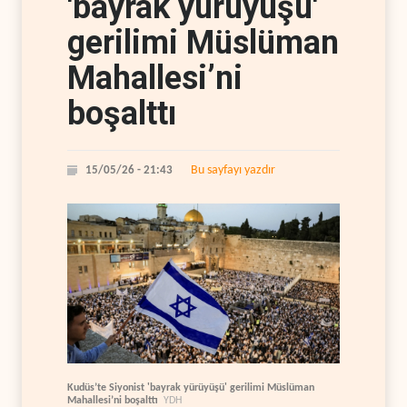
'bayrak yürüyüşü'
gerilimi Müslüman
Mahallesi’ni
boşalttı
Bu sayfayı yazdır
15/05/26 - 21:43
Kudüs’te Siyonist 'bayrak yürüyüşü' gerilimi Müslüman
Mahallesi’ni boşalttı
YDH