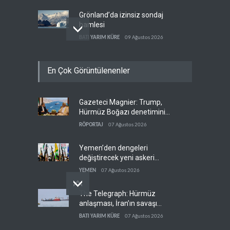
Grönland’da izinsiz sondaj
hamlesi
BATI YARIM KÜRE
09 Ağustos 2026
Arakçi: ‘İran, tüm baskılara
En Çok Görüntülenenler
rağmen direnişini
sürdürecek’
İRAN
09 Ağustos 2026
Gazeteci Magnier: Trump,
Yemen, Aramco’yu vurdu
Hürmüz Boğazı denetimini
YEMEN
09 Ağustos 2026
doğrudan İran ve Umman'a
RÖPORTAJ
07 Ağustos 2026
teslim etti
Yemen’den dengeleri
değiştirecek yeni askeri
denklem
YEMEN
07 Ağustos 2026
The Telegraph: Hürmüz
anlaşması, İran’ın savaşı
kazandığını gösteriyor
BATI YARIM KÜRE
07 Ağustos 2026