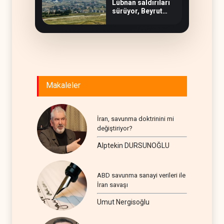
Lübnan saldırıları
sürüyor, Beyrut
suskun
Makaleler
İran, savunma doktrinini mi
değiştiriyor?
Alptekin DURSUNOĞLU
ABD savunma sanayi verileri ile
İran savaşı
Umut Nergisoğlu