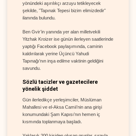
yönündeki aşırılıkçı arzuyu tetikleyecek
şekilde, "Tapınak Tepesi bizim elimizdedir"
ilanında bulundu.
Ben Gvir’in yanında yer alan milletvekili
Yitzhak Kroizer ise günün ilerleyen saatlerinde
yaptığı Facebook paylaşımında, caminin
kaldırılarak yerine Üçüncü Yahudi
Tapınağı’nın inşa edilme vaktinin geldiğini
savundu.
Sözlü tacizler ve gazetecilere
yönelik şiddet
Gün ilerledikçe yerleşimciler, Müslüman
Mahallesi ve el-Aksa Camii’nin ana girişi
konumundaki Şam Kapısı’nın hemen iç
kısmında toplanmaya başladı.
Yaklaşık 200 kişiden oluşan gruplar, sırayla