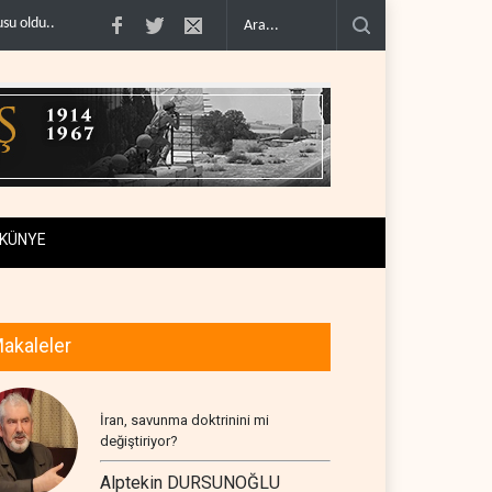
ABD’nin onlarca savaş uçağı da yetmedi: Hürmüz’de ..
Necef İmamı'ndan bölge
KÜNYE
akaleler
İran, savunma doktrinini mi
değiştiriyor?
Alptekin DURSUNOĞLU