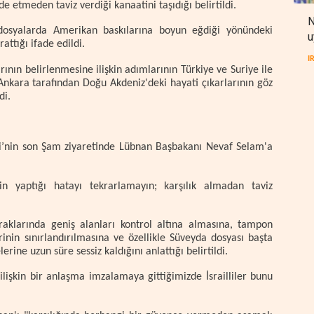
 etmeden taviz verdiği kanaatini taşıdığı belirtildi.
N
dosyalarda Amerikan baskılarına boyun eğdiği yönündeki
u
attığı ifade edildi.
I
rının belirlenmesine ilişkin adımlarının Türkiye ve Suriye ile
Ankara tarafından Doğu Akdeniz'deki hayati çıkarlarının göz
di.
i’nin son Şam ziyaretinde Lübnan Başbakanı Nevaf Selam'a
in yaptığı hatayı tekrarlamayın; karşılık almadan taviz
opraklarında geniş alanları kontrol altına almasına, tampon
inin sınırlandırılmasına ve özellikle Süveyda dosyası başta
rine uzun süre sessiz kaldığını anlattığı belirtildi.
lişkin bir anlaşma imzalamaya gittiğimizde İsrailliler bunu