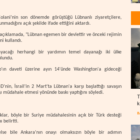
olani’nin son dönemde görüştüğü Lübnanlı ziyaretçilere,
madığını açık şekilde ifade ettiğini aktardı.
ı açıklamada, "Lübnan egemen bir devlettir ve önceki rejimin
ni kullandı.
layacağı herhangi bir yardımın temel dayanağı iki ülke
ulundu.
p'ın daveti üzerine ayın 14'ünde Washington'a gideceği
'nin, İsrail'in 2 Mart'ta Lübnan'a karşı başlattığı savaşın
ı müdahale etmesi yönünde baskı yaptığını söyledi.
T
k
B
ar, böyle bir Suriye müdahalesinin açık bir Türk desteği
belirtti.
lse bile Ankara'nın onayı olmaksızın böyle bir adımın