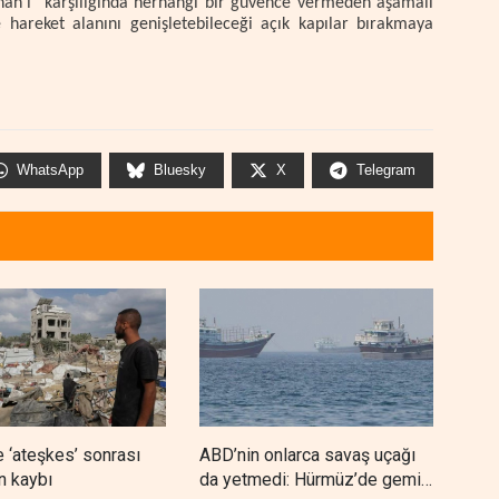
bnan'ı "karşılığında herhangi bir güvence vermeden aşamalı
 hareket alanını genişletebileceği açık kapılar bırakmaya
WhatsApp
Bluesky
X
Telegram
 ‘ateşkes’ sonrası
ABD’nin onlarca savaş uçağı
Nec
n kaybı
da yetmedi: Hürmüz’de gemi
'Ara