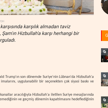
YDH
karşısında karşılık almadan taviz
 Şam'ın Hizbullah'a karşı herhangi bir
G
guladı.
ald Trump'ın son dönemde Suriye'nin Lübnan'da Hizbullah'a
imalarını, uygulanabilir bir seçenekten çok siyasi baskı ve
anallar aracılığıyla Hizbullah'a iletilen Suriye mesajlarında
temediğinin ve geçmiş dönemin kapatılmasını hedeflediğinin