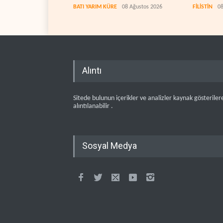
BATI YARIM KÜRE
08 Ağustos 2026
FİLİSTİN
08
Alıntı
Sitede bulunun içerikler ve analizler kaynak gösteriler
alıntılanabilir .
Sosyal Medya