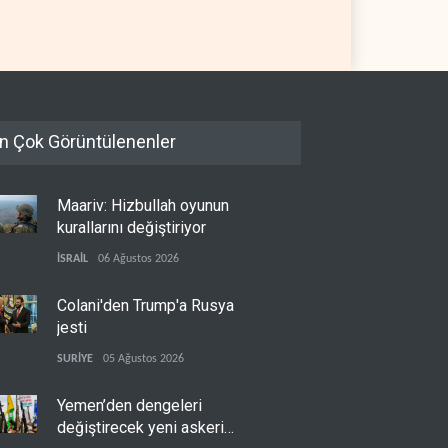
08 Ağustos 2026
İSRAİL
08 Ağustos 2026
n Çok Görüntülenenler
Maariv: Hizbullah oyunun
kurallarını değiştiriyor
İSRAİL
06 Ağustos 2026
Colani'den Trump'a Rusya
jesti
SURİYE
05 Ağustos 2026
Yemen’den dengeleri
değiştirecek yeni askeri