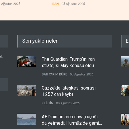
vuruldu
 Ağustos 2026
İRAN
08 Ağustos 2026
IRAK
Son yüklemeler
E
ek
The Guardian: Trump’ın İran
stratejisi alay konusu oldu
BATI YARIM KÜRE
08 Ağustos 2026
Gazze’de ‘ateşkes’ sonrası
1.257 can kaybı
FİLİSTİN
08 Ağustos 2026
ABD’nin onlarca savaş uçağı
da yetmedi: Hürmüz’de gemi