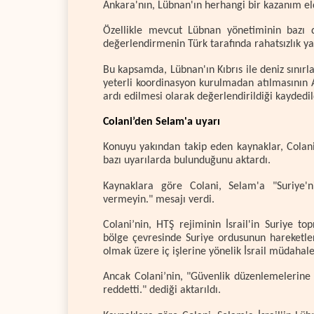
Ankara'nın, Lübnan'ın herhangi bir kazanım elde
Özellikle mevcut Lübnan yönetiminin bazı 
değerlendirmenin Türk tarafında rahatsızlık yar
Bu kapsamda, Lübnan'ın Kıbrıs ile deniz sınırla
yeterli koordinasyon kurulmadan atılmasının 
ardı edilmesi olarak değerlendirildiği kaydedil
Colani’den Selam'a uyarı
Konuyu yakından takip eden kaynaklar, Colan
bazı uyarılarda bulunduğunu aktardı.
Kaynaklara göre Colani, Selam'a "Suriye'n
vermeyin." mesajı verdi.
Colani’nin, HTŞ rejiminin İsrail'in Suriye t
bölge çevresinde Suriye ordusunun hareketler
olmak üzere iç işlerine yönelik İsrail müdahalele
Ancak Colani’nin, "Güvenlik düzenlemelerine i
reddetti." dediği aktarıldı.