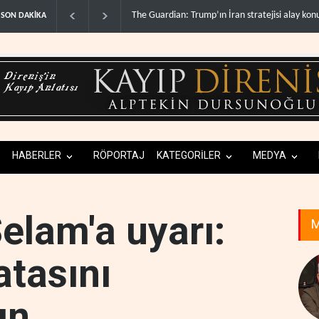
Gazze’de ‘ateşkes’ sonrası 1.257 can kaybı..
SON DAKİKA
HABERLER
RÖPORTAJ
KATEGORİLER
MEDYA
elam'a uyarı:
M
atasını
ın