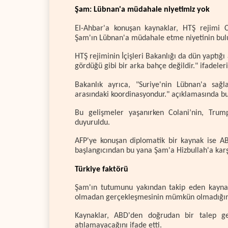
Şam: Lübnan'a müdahale niyetimiz yok
El-Ahbar'a konuşan kaynaklar, HTŞ rejimi C
Şam'ın Lübnan'a müdahale etme niyetinin bulun
HTŞ rejiminin İçişleri Bakanlığı da dün yaptığ
gördüğü gibi bir arka bahçe değildir." ifadeleri
Bakanlık ayrıca, "Suriye'nin Lübnan'a sağ
arasındaki koordinasyondur." açıklamasında b
Bu gelişmeler yaşanırken Colani’nin, Trum
duyuruldu.
AFP'ye konuşan diplomatik bir kaynak ise ABD
başlangıcından bu yana Şam'a Hizbullah'a karş
Türkiye faktörü
Şam'ın tutumunu yakından takip eden kaynakl
olmadan gerçekleşmesinin mümkün olmadığını 
Kaynaklar, ABD'den doğrudan bir talep ge
atılamayacağını ifade etti.