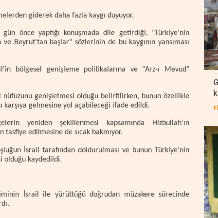
melerden giderek daha fazla kaygı duyuyor.
gün önce yaptığı konuşmada dile getirdiği, "Türkiye'nin
 ve Beyrut'tan başlar" sözlerinin de bu kaygının yansıması
l'in bölgesel genişleme politikalarına ve "Arz-ı Mevud"
G
k
l nüfuzunu genişletmesi olduğu belirtilirken, bunun özellikle
şı karşıya gelmesine yol açabileceği ifade edildi.
F
lerin yeniden şekillenmesi kapsamında Hizbullah'ın
n tasfiye edilmesine de sıcak bakmıyor.
oşluğun İsrail tarafından doldurulması ve bunun Türkiye'nin
i olduğu kaydedildi.
timinin İsrail ile yürüttüğü doğrudan müzakere sürecinde
dı.