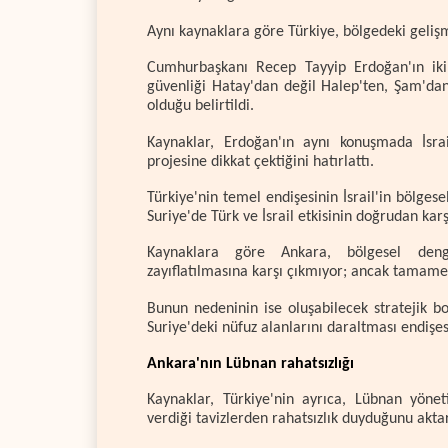
Aynı kaynaklara göre Türkiye, bölgedeki geliş
Cumhurbaşkanı Recep Tayyip Erdoğan'ın iki 
güvenliği Hatay'dan değil Halep'ten, Şam'dan
olduğu belirtildi.
Kaynaklar, Erdoğan'ın aynı konuşmada İsrai
projesine dikkat çektiğini hatırlattı.
Türkiye'nin temel endişesinin İsrail'in bölgese
Suriye'de Türk ve İsrail etkisinin doğrudan kar
Kaynaklara göre Ankara, bölgesel denge
zayıflatılmasına karşı çıkmıyor; ancak tamame
Bunun nedeninin ise oluşabilecek stratejik b
Suriye'deki nüfuz alanlarını daraltması endişes
Ankara'nın Lübnan rahatsızlığı
Kaynaklar, Türkiye'nin ayrıca, Lübnan yöne
verdiği tavizlerden rahatsızlık duyduğunu aktar