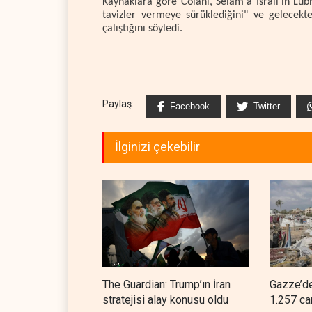
Kaynaklara göre Colani, Selam'a İsrail'in Lü
tavizler vermeye sürüklediğini" ve gelecekte
çalıştığını söyledi.
Paylaş:
Facebook
Twitter
İlginizi çekebilir
The Guardian: Trump’ın İran
Gazze’de
stratejisi alay konusu oldu
1.257 ca