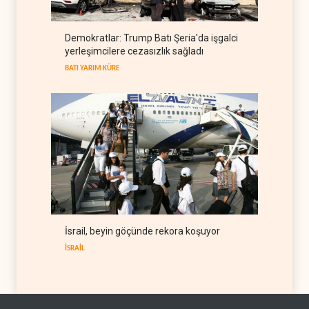
LÜBNAN
06 Ağustos 2026
İsrail basını: Trump'ın İran
Demokratlar: Trump Batı Şeria'da işgalci
politikasındaki ertelemeler
yerleşimcilere cezasızlık sağladı
ABD seçimlerini riske atıyor
BATI YARIM KÜRE
06 Ağustos 2026
BATI YARIM KÜRE
İsrail, beyin göçünde rekora koşuyor
İSRAİL