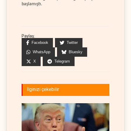
başlamıştı.
Paylaş:
Facebook
Twitter
WhatsApp
Bluesky
X
Telegram
İlginizi çekebilir