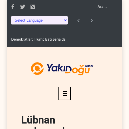
Demokratlar: Trump Batı Şeria'da işgalci yerleşimcilere ..
İsrail, beyi
Lübnan