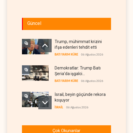
Güncel
Trump, mühimmat krizini
ifşa edenleri tehdit etti
BATI YARIM KÜRE
06 Ağustos 2026
Demokratlar: Trump Batı
Şeria'da işgalci
yerleşimcilere cezasızlık
BATI YARIM KÜRE
06 Ağustos 2026
sağladı
İsrail, beyin göçünde rekora
koşuyor
İSRAİL
06 Ağustos 2026
Kolombiya kartelleri
Ukrayna'daki İHA
Çok Okunanlar
teknolojisinin peşine düştü