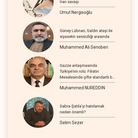
İran savaşı
Umut Nergisoğlu
Güney Lübnan; Saldırı ateşi ile
siyasetin sessizliği arasında
Muhammed Ali Senoberi
Gazze anlaşmasında
Türkiye’nin rolü: Filistin
Meselesinde çifte standartlı bir
seyir
Muhammed NUREDDİN
Sabra-Şatila’yı hatırlamak
neden önemli?
Selim Sezer