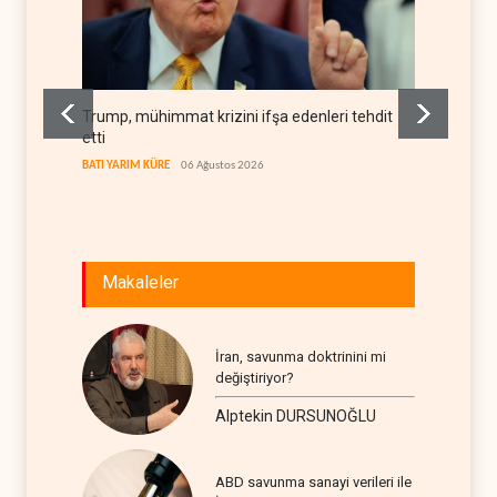
Trump, mühimmat krizini ifşa edenleri tehdit
Demokra
etti
yerleşi
BATI YARIM KÜRE
06 Ağustos 2026
BATI YAR
Makaleler
İran, savunma doktrinini mi
değiştiriyor?
Alptekin DURSUNOĞLU
ABD savunma sanayi verileri ile