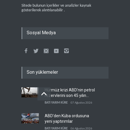
Sitede bulunun içerikler ve analizler kaynak
gösterilerek alıntılanabilir .
Sosyal Medya
Son yüklemeler
Hürmüz krizi ABD'nin petrol
rezervlerini son 45 yılın
dibine indirdi
BATI YARIM KÜRE
07 Ağustos 2026
ABD'den Küba ordusuna
yeni yaptırımlar
BATI YARIM KÜRE
06 Ağustos 2026