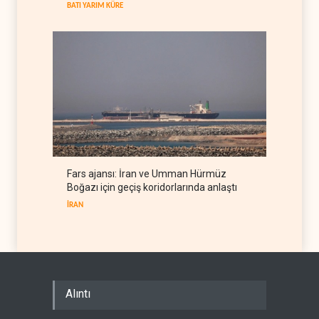
arıyor
BATI YARIM KÜRE
LÜBNAN
06 Ağustos 2026
Fars ajansı: İran ve Umman Hürmüz
Boğazı için geçiş koridorlarında anlaştı
İRAN
Alıntı