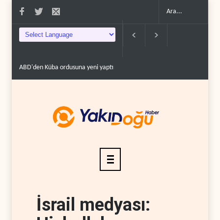
ABD'den Küba ordusuna yeni yaptırımlar..
Fars ajansı: İran ve Umman 
İsrail medyası: