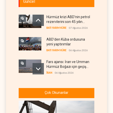
Güncel
Hürmüz krizi ABD'nin petrol
rezervlerini son 45 yılın
dibine indirdi
BATI YARIM KÜRE
07 Ağustos 2026
ABD'den Küba ordusuna
yeni yaptırımlar
BATI YARIM KÜRE
06 Ağustos 2026
Fars ajansı: İran ve Umman
Hürmüz Boğazı için geçiş
koridorlarında anlaştı
İRAN
06 Ağustos 2026
Trump, mühimmat krizini
ifşa edenleri tehdit etti
Çok Okunanlar
BATI YARIM KÜRE
06 Ağustos 2026
Demokratlar: Trump Batı
Şeria'da işgalci