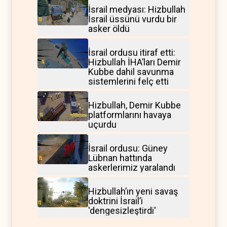
İsrail medyası: Hizbullah
İsrail üssünü vurdu bir
asker öldü
İsrail ordusu itiraf etti:
Hizbullah İHA’ları Demir
Kubbe dahil savunma
sistemlerini felç etti
Hizbullah, Demir Kubbe
platformlarını havaya
uçurdu
İsrail ordusu: Güney
Lübnan hattında
askerlerimiz yaralandı
Hizbullah’ın yeni savaş
doktrini İsrail’i
'dengesizleştirdi'