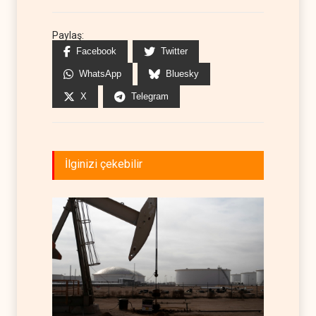
Paylaş:
Facebook
Twitter
WhatsApp
Bluesky
X
Telegram
İlginizi çekebilir