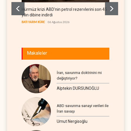
Hürmüz krizi ABD'nin petrol rezervlerini son 45
ABD'de
yılın dibine indirdi
BATI YAR
BATI YARIM KÜRE
06 Ağustos 2026
Makaleler
İran, savunma doktrinini mi
değiştiriyor?
Alptekin DURSUNOĞLU
ABD savunma sanayi verileri ile
İran savaşı
Umut Nergisoğlu