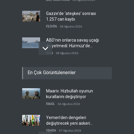
BATI YARIM KÜRE
08 Ağustos 2026
Gazze’de ‘ateşkes’ sonrası
1.257 can kaybı
FİLİSTİN
08 Ağustos 2026
ABD’nin onlarca savaş uçağı
da yetmedi: Hürmüz’de
gemi vuruldu
İRAN
08 Ağustos 2026
Necef İmamı'ndan bölgesel
En Çok Görüntülenenler
'Arap projesi' uyarısı
IRAK
08 Ağustos 2026
Maariv: Hizbullah oyunun
Mossad’ın İran'a karşı Kürt
kurallarını değiştiriyor
planı neden çöktü?
İSRAİL
06 Ağustos 2026
İSRAİL
08 Ağustos 2026
Yemen’den dengeleri
değiştirecek yeni askeri
denklem
YEMEN
07 Ağustos 2026