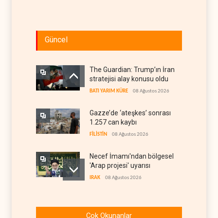
Güncel
The Guardian: Trump’ın İran
stratejisi alay konusu oldu
BATI YARIM KÜRE
08 Ağustos 2026
Gazze’de ‘ateşkes’ sonrası
1.257 can kaybı
FİLİSTİN
08 Ağustos 2026
Necef İmamı'ndan bölgesel
'Arap projesi' uyarısı
IRAK
08 Ağustos 2026
ABD’nin onlarca savaş uçağı
da yetmedi: Hürmüz’de
Çok Okunanlar
gemi vuruldu