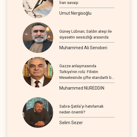
İran savaşı
Umut Nergisoğlu
Güney Lübnan; Saldırı ateşi ile
siyasetin sessizliği arasında
Muhammed Ali Senoberi
Gazze anlaşmasında
Türkiye’nin rolü: Filistin
Meselesinde çifte standartlı bir
seyir
Muhammed NUREDDİN
Sabra-Şatila’yı hatırlamak
neden önemli?
Selim Sezer