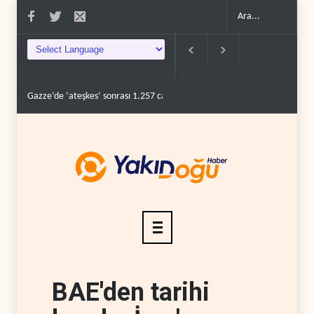
Gazze’de ‘ateşkes’ sonrası 1.257 can kaybı..
ABD’nin onlarca savaş uçağı
BAE'den tarihi