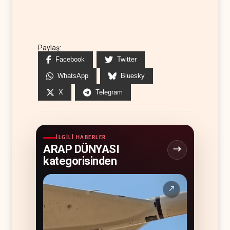
Paylaş:
Facebook
Twitter
WhatsApp
Bluesky
X
Telegram
İLGILI HABERLER
ARAP DÜNYASI
kategorisinden
↗