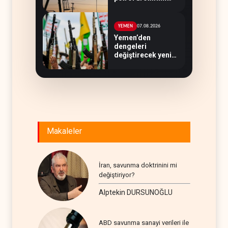
rekor düzeye
çıkardı
07.08.2026
YEMEN
Yemen’den
dengeleri
değiştirecek yeni
askeri denklem
Makaleler
İran, savunma doktrinini mi
değiştiriyor?
Alptekin DURSUNOĞLU
ABD savunma sanayi verileri ile