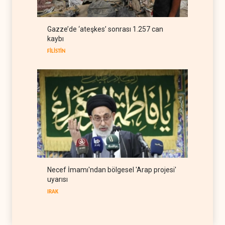
TÜRKİYE
08 Ağustos 2026
ABD Genelkurmay Başkanı:
Gazze’de ‘ateşkes’ sonrası 1.257 can
Hava gücü Trump'ın
kaybı
hedeflerine yetmez
BATI YARIM KÜRE
08 Ağustos 2026
FİLİSTİN
Necef İmamı'ndan bölgesel 'Arap projesi'
uyarısı
IRAK