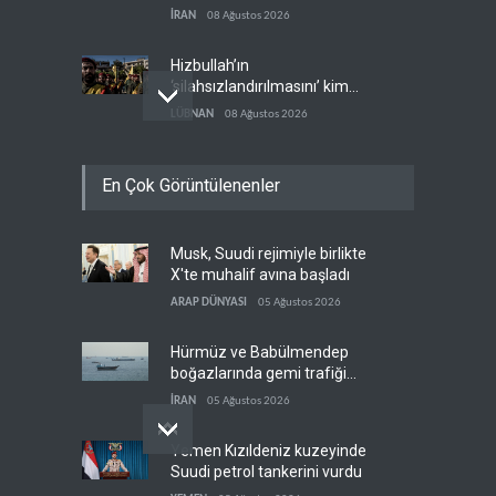
İRAN
08 Ağustos 2026
Hizbullah’ın
‘silahsızlandırılmasını’ kim
denetleyecek?
LÜBNAN
08 Ağustos 2026
Bekai'den Trump’a ‘savaş
En Çok Görüntülenenler
ganimeti’ yanıtı: Önce savaşı
kazan
İRAN
08 Ağustos 2026
Musk, Suudi rejimiyle birlikte
Pentagon silah şirketlerinin
X'te muhalif avına başladı
önünü açıyor
ARAP DÜNYASI
05 Ağustos 2026
BATI YARIM KÜRE
08 Ağustos 2026
Hürmüz ve Babülmendep
boğazlarında gemi trafiği
durağan seyrini koruyor
İRAN
05 Ağustos 2026
Yemen Kızıldeniz kuzeyinde
Suudi petrol tankerini vurdu