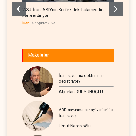
WSJ: İran, ABD’nin Körfez’deki hakimiyetini
İran: A
sona erdiriyor
uğrattı
İRAN
07 Ağustos 2026
İRAN
07
Makaleler
İran, savunma doktrinini mi
değiştiriyor?
Alptekin DURSUNOĞLU
ABD savunma sanayi verileri ile
İran savaşı
Umut Nergisoğlu