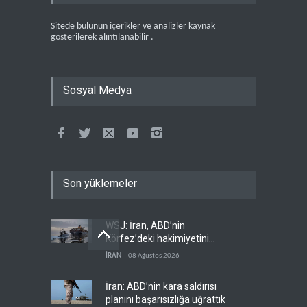
Sitede bulunun içerikler ve analizler kaynak
gösterilerek alıntılanabilir .
Sosyal Medya
Son yüklemeler
WSJ: İran, ABD’nin
Körfez’deki hakimiyetini
sona erdiriyor
İRAN
08 Ağustos 2026
İran: ABD’nin kara saldırısı
planını başarısızlığa uğrattık