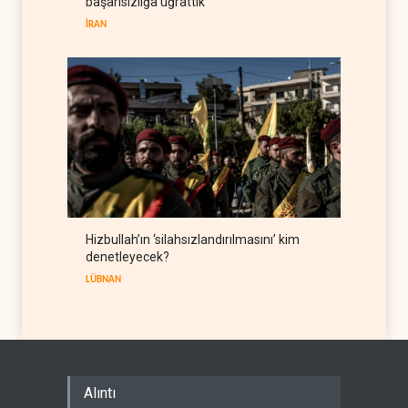
başarısızlığa uğrattık
IRAK
07 Ağustos 2026
İRAN
Hizbullah’ın ‘silahsızlandırılmasını’ kim
denetleyecek?
LÜBNAN
Alıntı