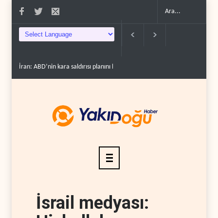
İran: ABD’nin kara saldırısı planını başarısızlı..
Hizbullah’ın ‘silahsızland
İsrail medyası: