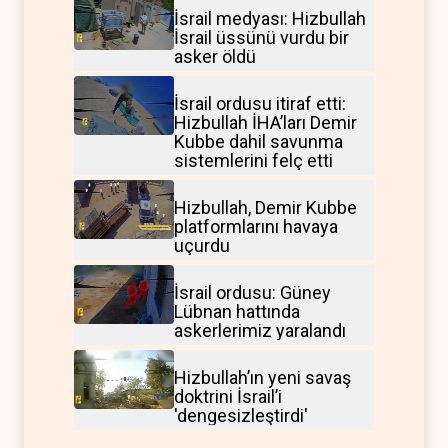
İsrail medyası: Hizbullah
İsrail üssünü vurdu bir
asker öldü
İsrail ordusu itiraf etti:
Hizbullah İHA’ları Demir
Kubbe dahil savunma
sistemlerini felç etti
Hizbullah, Demir Kubbe
platformlarını havaya
uçurdu
İsrail ordusu: Güney
Lübnan hattında
askerlerimiz yaralandı
Hizbullah’ın yeni savaş
doktrini İsrail’i
'dengesizleştirdi'