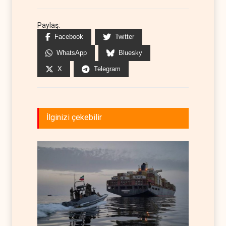
Paylaş:
Facebook
Twitter
WhatsApp
Bluesky
X
Telegram
İlginizi çekebilir