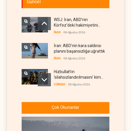
Güncel
WSJ: İran, ABD’nin
Körfez’deki hakimiyetini
sona erdiriyor
İRAN
08 Ağustos 2026
İran: ABD’nin kara saldırısı
planını başarısızlığa uğrattık
İRAN
08 Ağustos 2026
Hizbullah’ın
‘silahsızlandırılmasını’ kim
denetleyecek?
LÜBNAN
08 Ağustos 2026
Bekai'den Trump’a ‘savaş
ganimeti’ yanıtı: Önce savaşı
Çok Okunanlar
kazan
İRAN
08 Ağustos 2026
Pentagon silah şirketlerinin
önünü açıyor