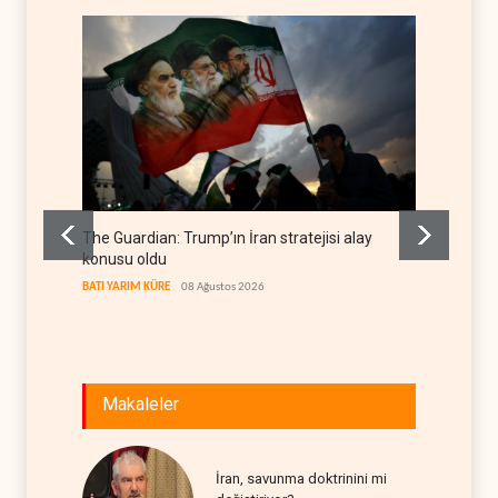
The Guardian: Trump’ın İran stratejisi alay
Gazze’
konusu oldu
FİLİSTİN
BATI YARIM KÜRE
08 Ağustos 2026
Makaleler
İran, savunma doktrinini mi