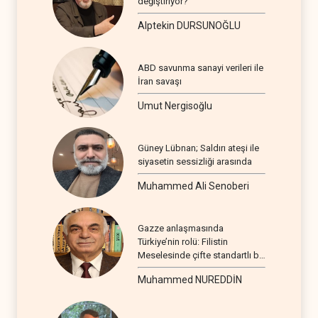
değiştiriyor?
Alptekin DURSUNOĞLU
ABD savunma sanayi verileri ile
İran savaşı
Umut Nergisoğlu
Güney Lübnan; Saldırı ateşi ile
siyasetin sessizliği arasında
Muhammed Ali Senoberi
Gazze anlaşmasında
Türkiye’nin rolü: Filistin
Meselesinde çifte standartlı bir
seyir
Muhammed NUREDDİN