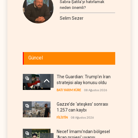
Sabra-Şatila’yı hatırlamak
neden önemli?
Selim Sezer
Güncel
The Guardian: Trump’ın İran
stratejisi alay konusu oldu
BATI YARIM KÜRE
08 Ağustos 2026
Gazze’de ‘ateşkes’ sonrası
1.257 can kaybı
FİLİSTİN
08 Ağustos 2026
Necef İmamı'ndan bölgesel
'Arap projesi' uyarısı