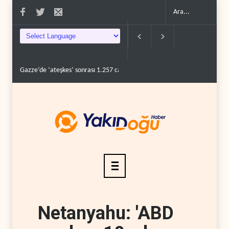
Gazze’de ‘ateşkes’ sonrası 1.257 can kaybı..
ABD’nin onlarca savaş uç
Netanyahu: 'ABD