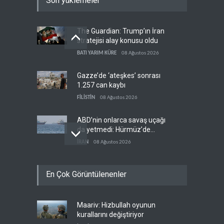
Son yüklemeler
The Guardian: Trump’ın İran
stratejisi alay konusu oldu
BATI YARIM KÜRE
08 Ağustos 2026
Gazze’de ‘ateşkes’ sonrası
1.257 can kaybı
FİLİSTİN
08 Ağustos 2026
ABD’nin onlarca savaş uçağı
da yetmedi: Hürmüz’de
gemi vuruldu
İRAN
08 Ağustos 2026
Necef İmamı'ndan bölgesel
En Çok Görüntülenenler
'Arap projesi' uyarısı
IRAK
08 Ağustos 2026
Maariv: Hizbullah oyunun
Mossad’ın İran'a karşı Kürt
kurallarını değiştiriyor
planı neden çöktü?