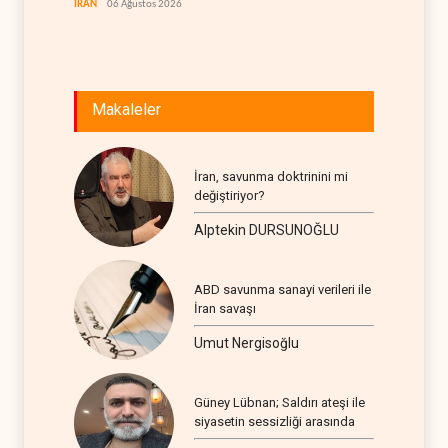
İRAN
06 Ağustos 2026
BATI YAR
Makaleler
İran, savunma doktrinini mi
değiştiriyor?
Alptekin DURSUNOĞLU
ABD savunma sanayi verileri ile
İran savaşı
Umut Nergisoğlu
Güney Lübnan; Saldırı ateşi ile
siyasetin sessizliği arasında