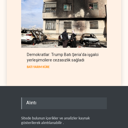
Demokratlar: Trump Batı Şeria'da işgalci
yerleşimcilere cezasızlık sağladı
BATI YARIM KÜRE
Alıntı
Sitede bulunun içerikler ve analizler kaynak
gösterilerek alıntılanabilir .