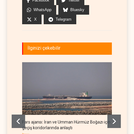
Facebook
Twitter
WhatsApp
Bluesky
X
Telegram
İlginizi çekebilir
Fars ajansı: İran ve Umman Hürmüz Boğazı için
Trump,
geçiş koridorlarında anlaştı
etti