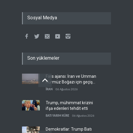
Sosyal Medya
Son yüklemeler
Fars ajansı: İran ve Umman
Hürmüz Boğazı için geçiş
koridorlarında anlaştı
İRAN
06 Ağustos 2026
Trump, mühimmat krizini
ifşa edenleri tehdit etti
BATI YARIM KÜRE
06 Ağustos 2026
Demokratlar: Trump Batı