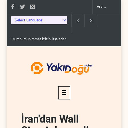
Trump, mühimmat krizini ifşa edenleri tehdit etti..
Demokratlar: Trump B
İran'dan Wall