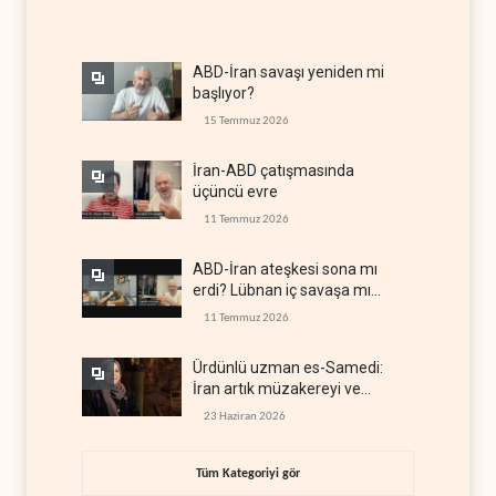
ABD-İran savaşı yeniden mi
başlıyor?
15 Temmuz 2026
İran-ABD çatışmasında
üçüncü evre
11 Temmuz 2026
ABD-İran ateşkesi sona mı
erdi? Lübnan iç savaşa mı
gidiyor?
11 Temmuz 2026
Ürdünlü uzman es-Samedi:
İran artık müzakereyi ve
çatışmayı aynı anda yürütüyor
23 Haziran 2026
Tüm Kategoriyi gör