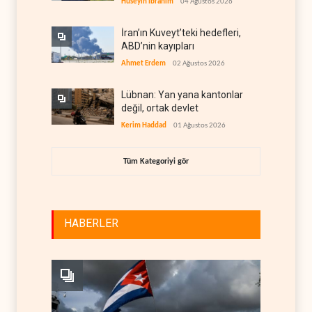
Hüseyin İbrahim
04 Ağustos 2026
İran’ın Kuveyt’teki hedefleri,
ABD’nin kayıpları
Ahmet Erdem
02 Ağustos 2026
Lübnan: Yan yana kantonlar
değil, ortak devlet
Kerim Haddad
01 Ağustos 2026
Tüm Kategoriyi gör
HABERLER