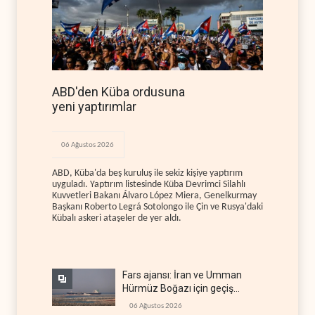
ABD'den Küba ordusuna
yeni yaptırımlar
06 Ağustos 2026
ABD, Küba'da beş kuruluş ile sekiz kişiye yaptırım
uyguladı. Yaptırım listesinde Küba Devrimci Silahlı
Kuvvetleri Bakanı Álvaro López Miera, Genelkurmay
Başkanı Roberto Legrá Sotolongo ile Çin ve Rusya'daki
Kübalı askeri ataşeler de yer aldı.
Fars ajansı: İran ve Umman
Hürmüz Boğazı için geçiş
koridorlarında anlaştı
06 Ağustos 2026