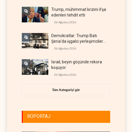
Trump, mühimmat krizini ifşa
edenleri tehdit etti
06 Ağustos 2026
Demokratlar: Trump Batı
Şeria'da işgalci yerleşimcilere
cezasızlık sağladı
06 Ağustos 2026
İsrail, beyin göçünde rekora
koşuyor
06 Ağustos 2026
Tüm Kategoriyi gör
RÖPORTAJ