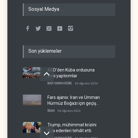
Sosyal Medya
Son yüklemeler
ABD'den Küba ordusuna
yeni yaptırımlar
BATI YARIM KÜRE
06 Ağustos 2026
Fars ajansı: İran ve Umman
Hürmüz Boğazı için geçiş
koridorlarında anlaştı
İRAN
06 Ağustos 2026
Trump, mühimmat krizini
ifşa edenleri tehdit etti