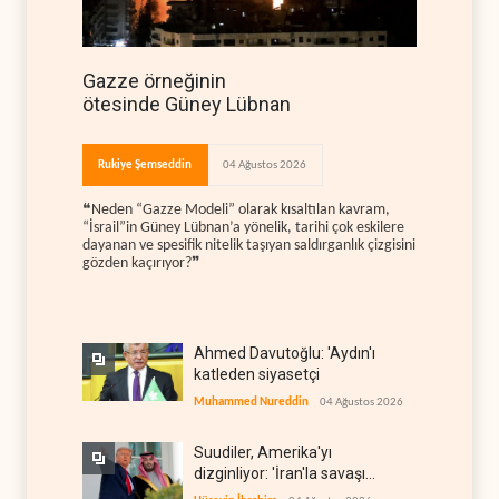
Gazze örneğinin
ötesinde Güney Lübnan
Rukiye Şemseddin
04 Ağustos 2026
❝Neden “Gazze Modeli” olarak kısaltılan kavram,
“İsrail”in Güney Lübnan’a yönelik, tarihi çok eskilere
dayanan ve spesifik nitelik taşıyan saldırganlık çizgisini
gözden kaçırıyor?❞
Ahmed Davutoğlu: 'Aydın'ı
katleden siyasetçi
Muhammed Nureddin
04 Ağustos 2026
Suudiler, Amerika'yı
dizginliyor: 'İran'la savaşı
kaldıracak gücümüz yok'