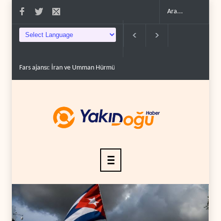
 ajansı: İran ve Umman Hürmüz Boğazı için geçiş..
Trump, mühimmat krizini ifş