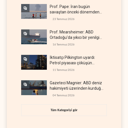
Prof. Pape: İran bugün
savaştan önceki dönemden
çok daha güçlü
23 Temmuz 2026
Prof. Mearsheimer: ABD
Ortadoğu'da yıkıcı bir yenilgi
aldı
16 Temmuz 2026
İktisatçı Pilkington uyardı:
Petrol piyasası çöküşün
eşiğinde
11 Temmuz 2026
Gazeteci Magnier: ABD deniz
hakimiyeti üzerinden kurduğu
küresel gücü kaybetti
04 Temmuz 2026
Tüm Kategoriyi gör