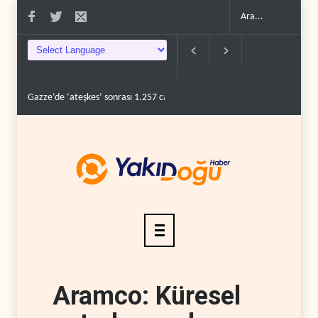
Gazze’de ‘ateşkes’ sonrası 1.257 can kaybı..
ABD’nin onlarca savaş uçağı d
Aramco: Küresel