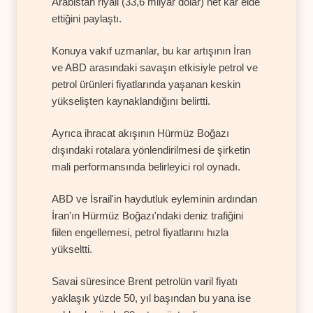
Arabistan riyali (33,6 milyar dolar) net kar elde
ettiğini paylaştı.
Konuya vakıf uzmanlar, bu kar artışının İran
ve ABD arasındaki savaşın etkisiyle petrol ve
petrol ürünleri fiyatlarında yaşanan keskin
yükselişten kaynaklandığını belirtti.
Ayrıca ihracat akışının Hürmüz Boğazı
dışındaki rotalara yönlendirilmesi de şirketin
mali performansında belirleyici rol oynadı.
ABD ve İsrail'in haydutluk eyleminin ardından
İran'ın Hürmüz Boğazı'ndaki deniz trafiğini
fiilen engellemesi, petrol fiyatlarını hızla
yükseltti.
Savai süresince Brent petrolün varil fiyatı
yaklaşık yüzde 50, yıl başından bu yana ise