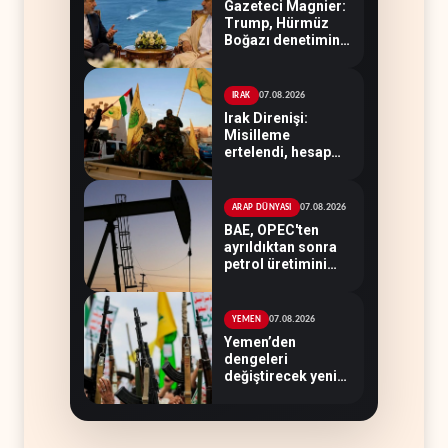
Gazeteci Magnier:
Trump, Hürmüz
Boğazı denetimini
doğrudan İran ve
Umman'a teslim
etti
07.08.2026
IRAK
Irak Direnişi:
Misilleme
ertelendi, hesap
kapanmadı
07.08.2026
ARAP DÜNYASI
BAE, OPEC'ten
ayrıldıktan sonra
petrol üretimini
rekor düzeye
çıkardı
07.08.2026
YEMEN
Yemen’den
dengeleri
değiştirecek yeni
askeri denklem