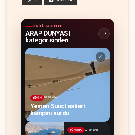
İLGILI HABERLER
ARAP DÜNYASI
kategorisinden
↗
08.08.2026
YEMEN
Yemen Suudi askeri
kampını vurdu
07.08.2026
RÖPORTAJ