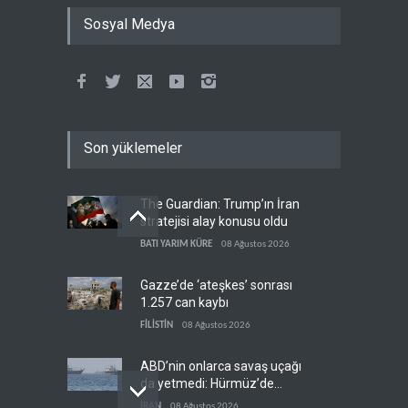
Sosyal Medya
Son yüklemeler
The Guardian: Trump’ın İran
stratejisi alay konusu oldu
BATI YARIM KÜRE
08 Ağustos 2026
Gazze’de ‘ateşkes’ sonrası
1.257 can kaybı
FİLİSTİN
08 Ağustos 2026
ABD’nin onlarca savaş uçağı
da yetmedi: Hürmüz’de
gemi vuruldu
İRAN
08 Ağustos 2026