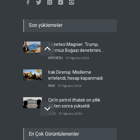
Son yüklemeler
Gazeteci Magnier: Trump,
Hürmüz Boğazı denetimini
doğrudan İran ve Umman'a
RÖPORTAJ
07 Ağustos 2026
teslim etti
Irak Direnişi: Misilleme
ertelendi, hesap kapanmadı
IRAK
07 Ağustos 2026
Çin'in petrol ithalatı on yıllık
dipten sonra yükseldi
ASYA
07 Ağustos 2026
BAE, OPEC'ten ayrıldıktan
En Çok Görüntülenenler
sonra petrol üretimini rekor
düzeye çıkardı