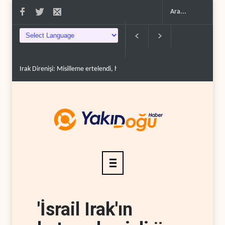
Irak Direnişi: Misilleme ertelendi, hesap kapanmadı..
Çin'in petrol itha
'İsrail Irak'ın