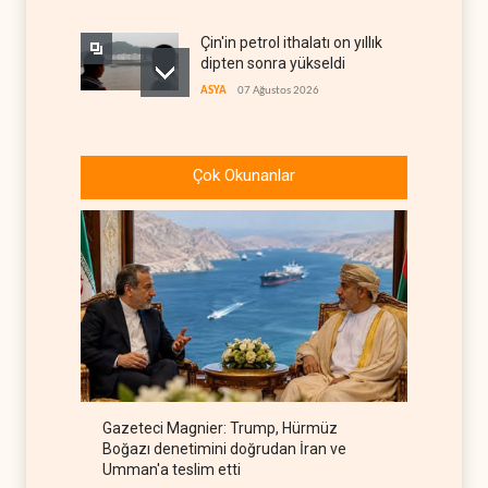
Çin'in petrol ithalatı on yıllık
dipten sonra yükseldi
ASYA
07 Ağustos 2026
BAE, OPEC'ten ayrıldıktan
sonra petrol üretimini rekor
Çok Okunanlar
düzeye çıkardı
ARAP DÜNYASI
07 Ağustos 2026
The Telegraph: Hürmüz
anlaşması, İran’ın savaşı
kazandığını gösteriyor
BATI YARIM KÜRE
07 Ağustos 2026
Yemen’den dengeleri
değiştirecek yeni askeri
denklem
YEMEN
07 Ağustos 2026
Gazeteci Magnier: Trump, Hürmüz
İsrail güçleri Lübnan
Boğazı denetimini doğrudan İran ve
ordusunu hedef aldı
Umman'a teslim etti
LÜBNAN
07 Ağustos 2026