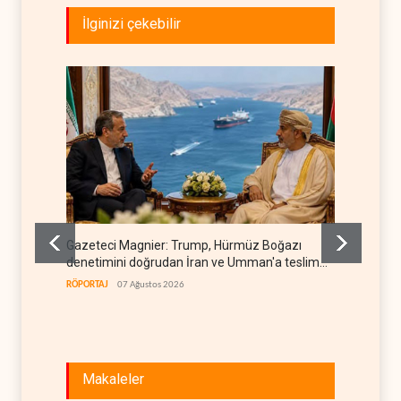
İlginizi çekebilir
Gazeteci Magnier: Trump, Hürmüz Boğazı
Irak Di
denetimini doğrudan İran ve Umman'a teslim
kapan
etti
RÖPORTAJ
07 Ağustos 2026
IRAK
07
Makaleler