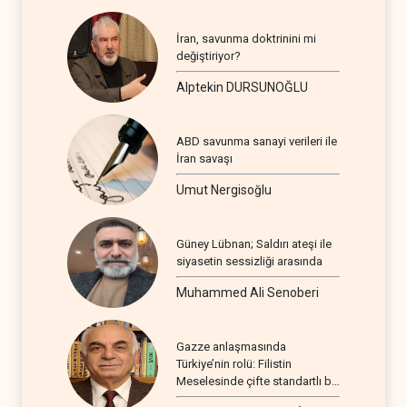
İran, savunma doktrinini mi
değiştiriyor?
Alptekin DURSUNOĞLU
ABD savunma sanayi verileri ile
İran savaşı
Umut Nergisoğlu
Güney Lübnan; Saldırı ateşi ile
siyasetin sessizliği arasında
Muhammed Ali Senoberi
Gazze anlaşmasında
Türkiye’nin rolü: Filistin
Meselesinde çifte standartlı bir
seyir