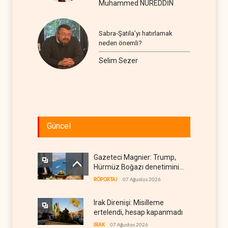
Muhammed NUREDDİN
Sabra-Şatila’yı hatırlamak
neden önemli?
Selim Sezer
Güncel
Gazeteci Magnier: Trump,
Hürmüz Boğazı denetimini
doğrudan İran ve Umman'a
RÖPORTAJ
07 Ağustos 2026
teslim etti
Irak Direnişi: Misilleme
ertelendi, hesap kapanmadı
IRAK
07 Ağustos 2026