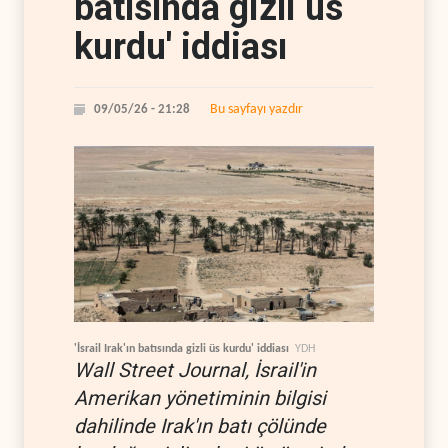
batısında gizli üs
kurdu' iddiası
Bu sayfayı yazdır
09/05/26 - 21:28
'İsrail Irak'ın batısında gizli üs kurdu' iddiası
YDH
Wall Street Journal, İsrail'in
Amerikan yönetiminin bilgisi
dahilinde Irak'ın batı çölünde