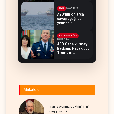
konusu oldu
08.08.2026
İRAN
ABD’nin onlarca
savaş uçağı da
yetmedi:
Hürmüz’de gemi
vuruldu
BATI YARIM KÜRE
08.08.2026
ABD Genelkurmay
Başkanı: Hava gücü
Trump'ın
hedeflerine yetmez
Makaleler
İran, savunma doktrinini mi
değiştiriyor?