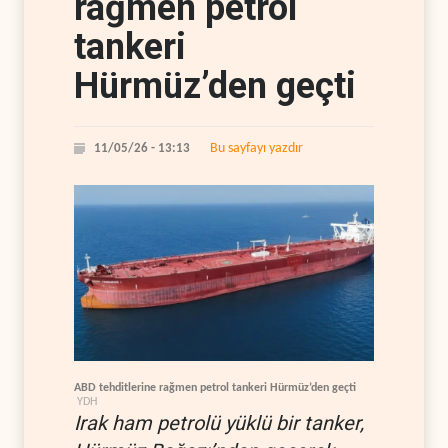
rağmen petrol
tankeri
Hürmüz’den geçti
Bu sayfayı yazdır
11/05/26 - 13:13
ABD tehditlerine rağmen petrol tankeri Hürmüz’den geçti
YDH
Irak ham petrolü yüklü bir tanker,