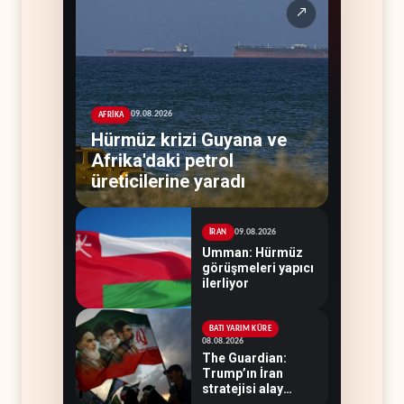
↗
09.08.2026
AFRİKA
Hürmüz krizi Guyana ve
Afrika'daki petrol
üreticilerine yaradı
09.08.2026
İRAN
Umman: Hürmüz
görüşmeleri yapıcı
ilerliyor
BATI YARIM KÜRE
08.08.2026
The Guardian:
Trump’ın İran
stratejisi alay