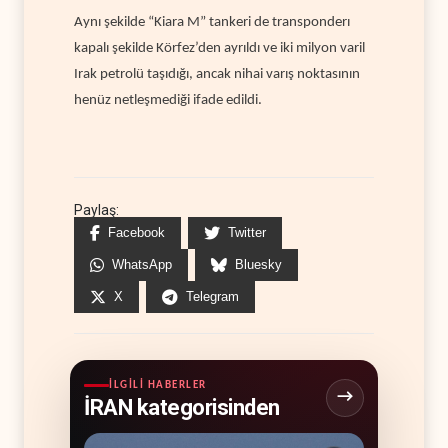
Aynı şekilde “Kiara M” tankeri de transponderı
kapalı şekilde Körfez’den ayrıldı ve iki milyon varil
Irak petrolü taşıdığı, ancak nihai varış noktasının
henüz netleşmediği ifade edildi.
Paylaş:
Facebook
Twitter
WhatsApp
Bluesky
X
Telegram
İLGILI HABERLER
İRAN kategorisinden