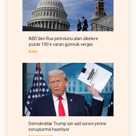
İRAN
09 Ağustos 2026
Nüceba Hareketi: Suudi
rejimiyle uzlaşma yok,
misilleme var
IRAK
09 Ağustos 2026
ABD'den Rus petrolünü alan ülkelere
The Guardian: Trump’ın İran
yüzde 100'e varan gümrük vergisi
stratejisi alay konusu oldu
RUSYA
BATI YARIM KÜRE
08 Ağustos 2026
Demokratlar Trump için azil süreci yerine
soruşturma hazırlıyor