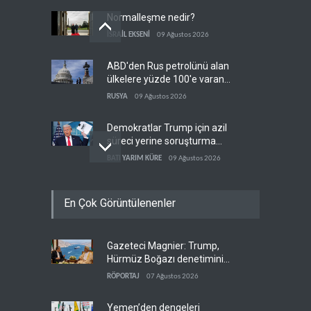
Normalleşme nedir?
İSRAİL EKSENİ
09 Ağustos 2026
ABD'den Rus petrolünü alan
ülkelere yüzde 100'e varan
gümrük vergisi
RUSYA
09 Ağustos 2026
Demokratlar Trump için azil
süreci yerine soruşturma
hazırlıyor
BATI YARIM KÜRE
09 Ağustos 2026
Hürmüz krizi Guyana ve
En Çok Görüntülenenler
Afrika'daki petrol
üreticilerine yaradı
AFRİKA
09 Ağustos 2026
Gazeteci Magnier: Trump,
Pentagon silah şirketlerine
Hürmüz Boğazı denetimini
21 gün süre verdi
doğrudan İran ve Umman'a
RÖPORTAJ
07 Ağustos 2026
BATI YARIM KÜRE
09 Ağustos 2026
teslim etti
Yemen’den dengeleri