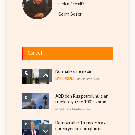
neden önemli?
Selim Sezer
Güncel
Normalleşme nedir?
İSRAİL EKSENİ
09 Ağustos 2026
ABD'den Rus petrolünü alan
ülkelere yüzde 100'e varan
gümrük vergisi
RUSYA
09 Ağustos 2026
Demokratlar Trump için azil
süreci yerine soruşturma
hazırlıyor