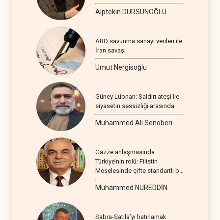
Alptekin DURSUNOĞLU
ABD savunma sanayi verileri ile
İran savaşı
Umut Nergisoğlu
Güney Lübnan; Saldırı ateşi ile
siyasetin sessizliği arasında
Muhammed Ali Senoberi
Gazze anlaşmasında
Türkiye’nin rolü: Filistin
Meselesinde çifte standartlı bir
seyir
Muhammed NUREDDİN
Sabra-Şatila’yı hatırlamak