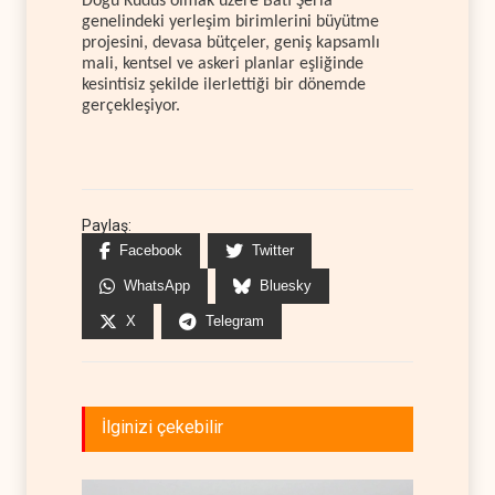
Doğu Kudüs olmak üzere Batı Şeria
genelindeki yerleşim birimlerini büyütme
projesini, devasa bütçeler, geniş kapsamlı
mali, kentsel ve askeri planlar eşliğinde
kesintisiz şekilde ilerlettiği bir dönemde
gerçekleşiyor.
Paylaş:
Facebook
Twitter
WhatsApp
Bluesky
X
Telegram
İlginizi çekebilir