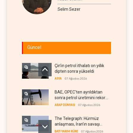
Selim Sezer
Güncel
Çin'in petrol ithalatı on yıllık
dipten sonra yükseldi
ASYA
07 Ağustos 2026
BAE, OPEC'ten ayrıldıktan
sonra petrol üretimini rekor
düzeye çıkardı
ARAP DÜNYASI
07 Ağustos 2026
The Telegraph: Hürmüz
anlaşması, İran’ın savaşı
kazandığını gösteriyor
BATI YARIM KÜRE
07 Ağustos 2026