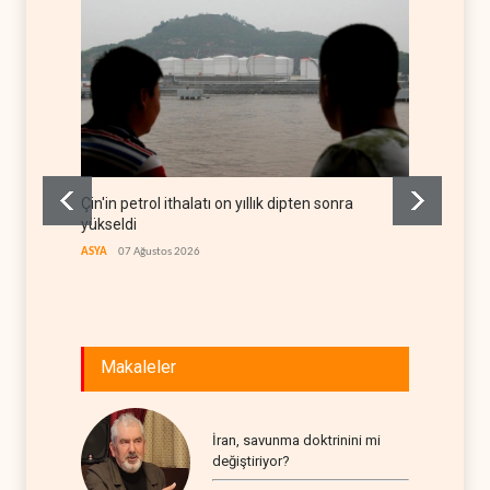
Çin'in petrol ithalatı on yıllık dipten sonra
BAE, OP
yükseldi
rekor 
ASYA
07 Ağustos 2026
ARAP DÜ
Makaleler
İran, savunma doktrinini mi
değiştiriyor?