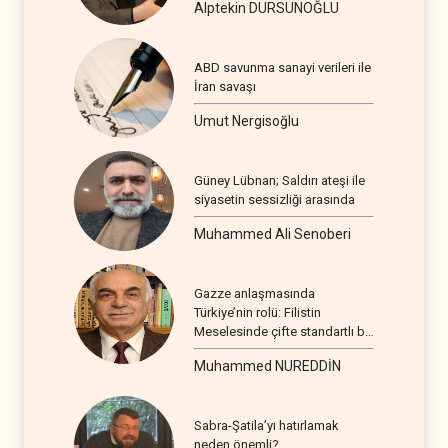
Alptekin DURSUNOĞLU
ABD savunma sanayi verileri ile
İran savaşı
Umut Nergisoğlu
Güney Lübnan; Saldırı ateşi ile
siyasetin sessizliği arasında
Muhammed Ali Senoberi
Gazze anlaşmasında
Türkiye’nin rolü: Filistin
Meselesinde çifte standartlı bir
seyir
Muhammed NUREDDİN
Sabra-Şatila’yı hatırlamak
neden önemli?