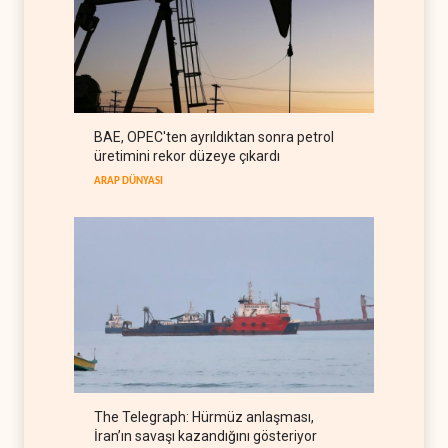
Galibaf, Trump'ın tehdit ve
müzakere mesajlarıyla alay
etti
İRAN
07 Ağustos 2026
Trump: İran savaşı yakında
BAE, OPEC'ten ayrıldıktan sonra petrol
bitebilir, ABD silah stokları
üretimini rekor düzeye çıkardı
zorlanıyor
BATI YARIM KÜRE
07 Ağustos 2026
ARAP DÜNYASI
The Telegraph: Hürmüz anlaşması,
İran’ın savaşı kazandığını gösteriyor