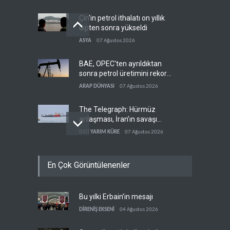
Çin'in petrol ithalatı on yıllık
dipten sonra yükseldi
ASYA
07 Ağustos 2026
BAE, OPEC'ten ayrıldıktan
sonra petrol üretimini rekor
düzeye çıkardı
ARAP DÜNYASI
07 Ağustos 2026
The Telegraph: Hürmüz
anlaşması, İran’ın savaşı
kazandığını gösteriyor
BATI YARIM KÜRE
07 Ağustos 2026
Yemen’den dengeleri
En Çok Görüntülenenler
değiştirecek yeni askeri
denklem
YEMEN
07 Ağustos 2026
Bu yılki Erbain’in mesajı
İsrail güçleri Lübnan
ordusunu hedef aldı
DİRENİŞ EKSENİ
04 Ağustos 2026
LÜBNAN
07 Ağustos 2026