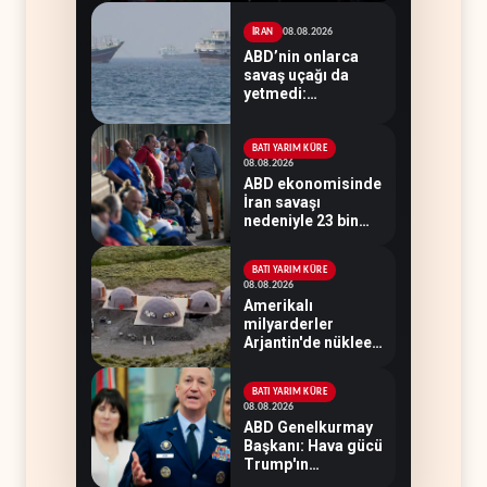
08.08.2026
İRAN
ABD’nin onlarca
savaş uçağı da
yetmedi:
Hürmüz’de gemi
vuruldu
BATI YARIM KÜRE
08.08.2026
ABD ekonomisinde
İran savaşı
nedeniyle 23 bin
istihdam kaybı
yaşandı
BATI YARIM KÜRE
08.08.2026
Amerikalı
milyarderler
Arjantin'de nükleer
savaş sığınağı inşa
ediyor
BATI YARIM KÜRE
08.08.2026
ABD Genelkurmay
Başkanı: Hava gücü
Trump'ın
hedeflerine yetmez