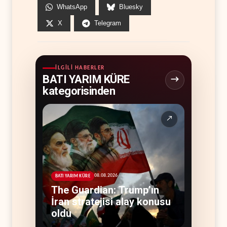
WhatsApp
Bluesky
X
Telegram
İLGILI HABERLER
BATI YARIM KÜRE
kategorisinden
↗
08.08.2026
BATI YARIM KÜRE
The Guardian: Trump’ın
İran stratejisi alay konusu
oldu