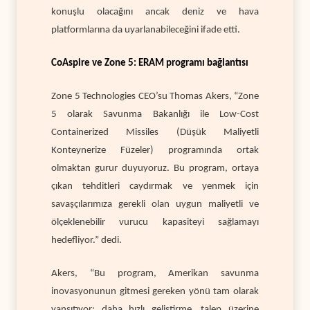
konuşlu olacağını ancak deniz ve hava
platformlarına da uyarlanabileceğini ifade etti.
CoAspire ve Zone 5: ERAM programı bağlantısı
Zone 5 Technologies CEO’su Thomas Akers, “Zone
5 olarak Savunma Bakanlığı ile Low-Cost
Containerized Missiles (Düşük Maliyetli
Konteynerize Füzeler) programında ortak
olmaktan gurur duyuyoruz. Bu program, ortaya
çıkan tehditleri caydırmak ve yenmek için
savaşçılarımıza gerekli olan uygun maliyetli ve
ölçeklenebilir vurucu kapasiteyi sağlamayı
hedefliyor.” dedi.
Akers, “Bu program, Amerikan savunma
inovasyonunun gitmesi gereken yönü tam olarak
yansıtıyor: daha hızlı geliştirme, talep üzerine