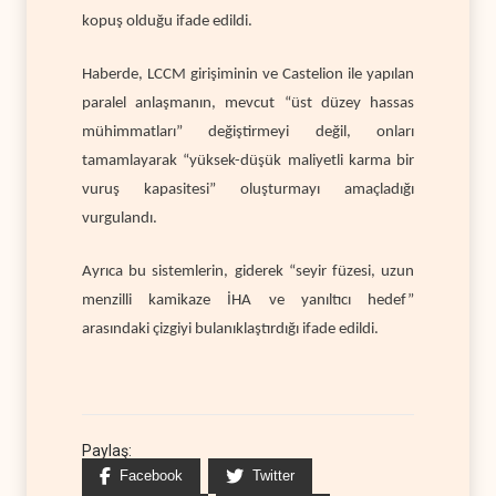
kopuş olduğu ifade edildi.
Haberde, LCCM girişiminin ve Castelion ile yapılan
paralel anlaşmanın, mevcut “üst düzey hassas
mühimmatları” değiştirmeyi değil, onları
tamamlayarak “yüksek-düşük maliyetli karma bir
vuruş kapasitesi” oluşturmayı amaçladığı
vurgulandı.
Ayrıca bu sistemlerin, giderek “seyir füzesi, uzun
menzilli kamikaze İHA ve yanıltıcı hedef”
arasındaki çizgiyi bulanıklaştırdığı ifade edildi.
Paylaş:
Facebook
Twitter