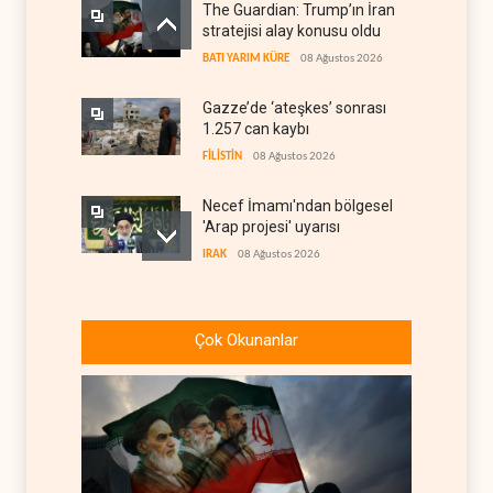
The Guardian: Trump’ın İran
stratejisi alay konusu oldu
BATI YARIM KÜRE
08 Ağustos 2026
Gazze’de ‘ateşkes’ sonrası
1.257 can kaybı
FİLİSTİN
08 Ağustos 2026
Necef İmamı'ndan bölgesel
'Arap projesi' uyarısı
IRAK
08 Ağustos 2026
ABD’nin onlarca savaş uçağı
da yetmedi: Hürmüz’de
Çok Okunanlar
gemi vuruldu
İRAN
08 Ağustos 2026
Suudi Arabistan, kendisini
savaş sonrası Körfez'e
hazırlıyor
ANALİZLER
08 Ağustos 2026