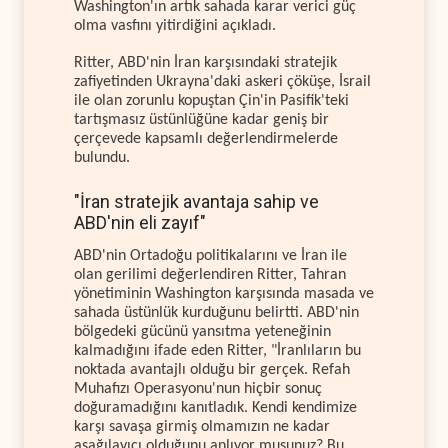
Washington'ın artık sahada karar verici güç
olma vasfını yitirdiğini açıkladı.
Ritter, ABD'nin İran karşısındaki stratejik
zafiyetinden Ukrayna'daki askeri çöküşe, İsrail
ile olan zorunlu kopuştan Çin'in Pasifik'teki
tartışmasız üstünlüğüne kadar geniş bir
çerçevede kapsamlı değerlendirmelerde
bulundu.
"İran stratejik avantaja sahip ve
ABD'nin eli zayıf"
ABD'nin Ortadoğu politikalarını ve İran ile
olan gerilimi değerlendiren Ritter, Tahran
yönetiminin Washington karşısında masada ve
sahada üstünlük kurduğunu belirtti. ABD'nin
bölgedeki gücünü yansıtma yeteneğinin
kalmadığını ifade eden Ritter, "İranlıların bu
noktada avantajlı olduğu bir gerçek. Refah
Muhafızı Operasyonu'nun hiçbir sonuç
doğuramadığını kanıtladık. Kendi kendimize
karşı savaşa girmiş olmamızın ne kadar
aşağılayıcı olduğunu anlıyor musunuz? Bu