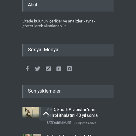
Alıntı
Sitede bulunun içerikler ve analizler kaynak
gösterilerek alıntılanabilir .
Sosyal Medya
Son yüklemeler
ABD, Suudi Arabistan'dan
petrol ithalatını 40 yıl sonra
ilk kez durdurdu
BATI YARIM KÜRE
07 Ağustos 2026