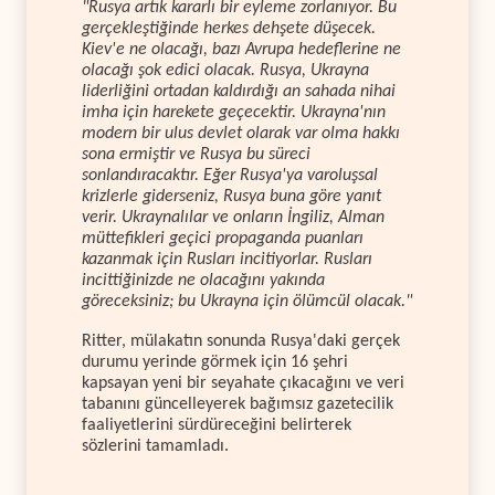
"Rusya artık kararlı bir eyleme zorlanıyor. Bu
gerçekleştiğinde herkes dehşete düşecek.
Kiev'e ne olacağı, bazı Avrupa hedeflerine ne
olacağı şok edici olacak. Rusya, Ukrayna
liderliğini ortadan kaldırdığı an sahada nihai
imha için harekete geçecektir. Ukrayna'nın
modern bir ulus devlet olarak var olma hakkı
sona ermiştir ve Rusya bu süreci
sonlandıracaktır. Eğer Rusya'ya varoluşsal
krizlerle giderseniz, Rusya buna göre yanıt
verir. Ukraynalılar ve onların İngiliz, Alman
müttefikleri geçici propaganda puanları
kazanmak için Rusları incitiyorlar. Rusları
incittiğinizde ne olacağını yakında
göreceksiniz; bu Ukrayna için ölümcül olacak."
Ritter, mülakatın sonunda Rusya'daki gerçek
durumu yerinde görmek için 16 şehri
kapsayan yeni bir seyahate çıkacağını ve veri
tabanını güncelleyerek bağımsız gazetecilik
faaliyetlerini sürdüreceğini belirterek
sözlerini tamamladı.