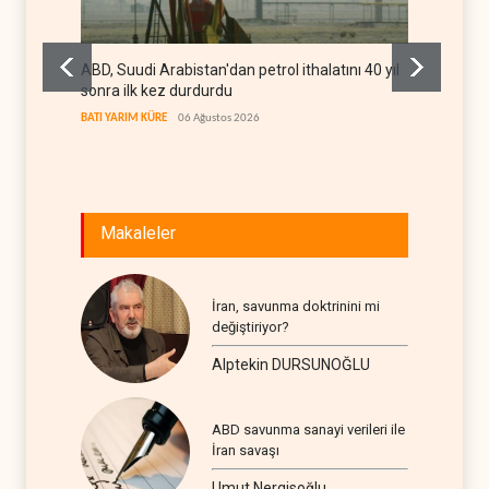
ABD, Suudi Arabistan'dan petrol ithalatını 40 yıl
Galiba
sonra ilk kez durdurdu
mesajla
BATI YARIM KÜRE
06 Ağustos 2026
İRAN
06
Makaleler
İran, savunma doktrinini mi
değiştiriyor?
Alptekin DURSUNOĞLU
ABD savunma sanayi verileri ile
İran savaşı
Umut Nergisoğlu