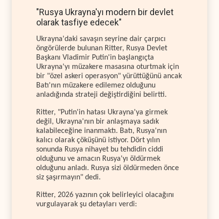
"Rusya Ukrayna'yı modern bir devlet
olarak tasfiye edecek"
Ukrayna'daki savaşın seyrine dair çarpıcı
öngörülerde bulunan Ritter, Rusya Devlet
Başkanı Vladimir Putin'in başlangıçta
Ukrayna'yı müzakere masasına oturtmak için
bir "özel askeri operasyon" yürüttüğünü ancak
Batı'nın müzakere edilemez olduğunu
anladığında strateji değiştirdiğini belirtti.
Ritter, "Putin'in hatası Ukrayna'ya girmek
değil, Ukrayna'nın bir anlaşmaya sadık
kalabileceğine inanmaktı. Batı, Rusya'nın
kalıcı olarak çöküşünü istiyor. Dört yılın
sonunda Rusya nihayet bu tehdidin ciddi
olduğunu ve amacın Rusya'yı öldürmek
olduğunu anladı. Rusya sizi öldürmeden önce
siz şaşırmayın" dedi.
Ritter, 2026 yazının çok belirleyici olacağını
vurgulayarak şu detayları verdi: