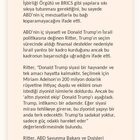
İşbirliği Örgütü ve BRICS gibi yapılara sıkı
sıkıya tutunması gerektiğini, bu sayede
ABD'nin iç mevzuatlarla bu bağı
koparamayacağını ifade etti.
ABD'nin iç siyaseti ve Donald Trump'ın İsrail
politikasına değinen Ritter, Trump'ın seçim
sürecinde aldığı finansal destekler nedeniyle
İsrail yanlısı bir kadro kurduğunu ancak bu
kadronun başarısızlığa uğradığını ifade etti.
Ritter, "Donald Trump siyasi bir hayvandır ve
tek amacı hayatta kalmaktır. Seçilmek için
Miriam Adelson'ın 200 milyon dolarlık
rüşvetine ihtiyaç duydu ve ekibini onun
istediği ziyonist isimlerle doldurdu. Ancak bu
'altın ziyonist ekip' Donald Trump'ı aşağıladı.
Trump, intikamcı bir adamdır. Eğer siyasi
mirası tehlikeye girerse, bu ziyonist yapıyı bir
anda terk edecektir. Trump'ta sadakat yoktur,
sadece güç odaklı hareket eder"
değerlendirmesinde bulundu.
Ritter, ABD Savunma Bakanı ve Dışişleri