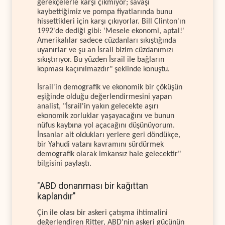
gerekçelerle karşı çıkmıyor; savaşı
kaybettiğimiz ve pompa fiyatlarında bunu
hissettikleri için karşı çıkıyorlar. Bill Clinton'ın
1992'de dediği gibi: 'Mesele ekonomi, aptal!'
Amerikalılar sadece cüzdanları sıkıştığında
uyanırlar ve şu an İsrail bizim cüzdanımızı
sıkıştırıyor. Bu yüzden İsrail ile bağların
kopması kaçınılmazdır" şeklinde konuştu.
İsrail'in demografik ve ekonomik bir çöküşün
eşiğinde olduğu değerlendirmesini yapan
analist, "İsrail'in yakın gelecekte aşırı
ekonomik zorluklar yaşayacağını ve bunun
nüfus kaybına yol açacağını düşünüyorum.
İnsanlar ait oldukları yerlere geri döndükçe,
bir Yahudi vatanı kavramını sürdürmek
demografik olarak imkansız hale gelecektir"
bilgisini paylaştı.
"ABD donanması bir kağıttan
kaplandır"
Çin ile olası bir askeri çatışma ihtimalini
değerlendiren Ritter, ABD'nin askeri gücünün