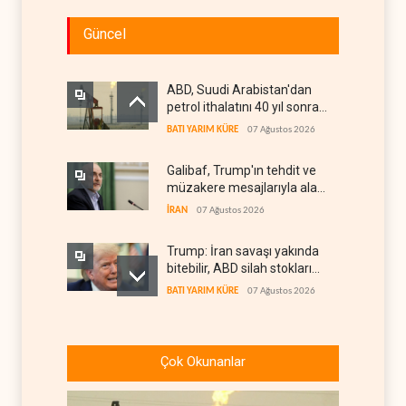
Güncel
ABD, Suudi Arabistan'dan
petrol ithalatını 40 yıl sonra
ilk kez durdurdu
BATI YARIM KÜRE
07 Ağustos 2026
Galibaf, Trump'ın tehdit ve
müzakere mesajlarıyla alay
etti
İRAN
07 Ağustos 2026
Trump: İran savaşı yakında
bitebilir, ABD silah stokları
zorlanıyor
BATI YARIM KÜRE
07 Ağustos 2026
İsrail ordusunda helikopter
krizi
Çok Okunanlar
İSRAİL
07 Ağustos 2026