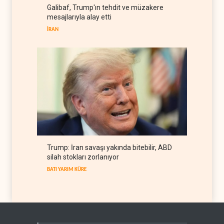
Hürmüz krizi ABD'nin petrol
Galibaf, Trump'ın tehdit ve müzakere
rezervlerini son 45 yılın
mesajlarıyla alay etti
dibine indirdi
BATI YARIM KÜRE
07 Ağustos 2026
İRAN
Trump: İran savaşı yakında bitebilir, ABD
silah stokları zorlanıyor
BATI YARIM KÜRE