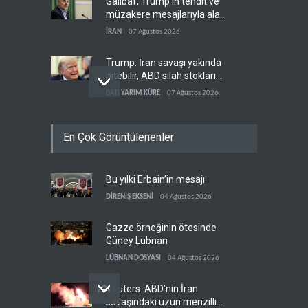
Galibaf, Trump'ın tehdit ve
müzakere mesajlarıyla alay
etti
İRAN
07 Ağustos 2026
Trump: İran savaşı yakında
bitebilir, ABD silah stokları
zorlanıyor
BATI YARIM KÜRE
07 Ağustos 2026
Gazze'nin yeniden inşası
En Çok Görüntülenenler
yerine askeri üs projesi
FİLİSTİN
07 Ağustos 2026
Bu yılki Erbain’in mesajı
İsrail ordusunda helikopter
krizi
DİRENİŞ EKSENİ
04 Ağustos 2026
İSRAİL
07 Ağustos 2026
Gazze örneğinin ötesinde
Güney Lübnan
LÜBNAN DOSYASI
04 Ağustos 2026
Reuters: ABD’nin İran
savaşındaki uzun menzilli