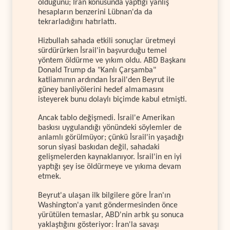
olduğunu; İran konusunda yaptığı yanlış
hesapların benzerini Lübnan'da da
tekrarladığını hatırlattı.
Hizbullah sahada etkili sonuçlar üretmeyi
sürdürürken İsrail'in başvurduğu temel
yöntem öldürme ve yıkım oldu. ABD Başkanı
Donald Trump da "Kanlı Çarşamba"
katliamının ardından İsrail'den Beyrut ile
güney banliyölerini hedef almamasını
isteyerek bunu dolaylı biçimde kabul etmişti.
Ancak tablo değişmedi. İsrail'e Amerikan
baskısı uygulandığı yönündeki söylemler de
anlamlı görülmüyor; çünkü İsrail'in yaşadığı
sorun siyasi baskıdan değil, sahadaki
gelişmelerden kaynaklanıyor. İsrail'in en iyi
yaptığı şey ise öldürmeye ve yıkıma devam
etmek.
Beyrut'a ulaşan ilk bilgilere göre İran'ın
Washington'a yanıt göndermesinden önce
yürütülen temaslar, ABD'nin artık şu sonuca
yaklaştığını gösteriyor: İran'la savaşı