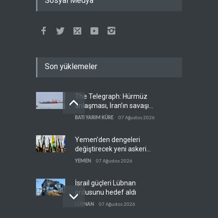
Sosyal Medya
Son yüklemeler
The Telegraph: Hürmüz
anlaşması, İran’ın savaşı
kazandığını gösteriyor
BATI YARIM KÜRE
07 Ağustos 2026
Yemen’den dengeleri
değiştirecek yeni askeri
denklem
YEMEN
07 Ağustos 2026
İsrail güçleri Lübnan
ordusunu hedef aldı
LÜBNAN
07 Ağustos 2026