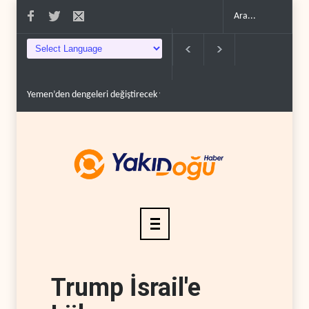
İsrail güçleri Lübnan ordusunu hedef aldı..
Foreign Affairs: ABD Ortado
Trump İsrail'e