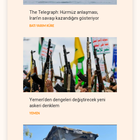
The Telegraph: Hürmüz anlaşması,
Galibaf, Trump'ın tehdit ve
İran’ın savaşı kazandığını gösteriyor
müzakere mesajlarıyla alay
etti
BATI YARIM KÜRE
İRAN
07 Ağustos 2026
Trump: İran savaşı yakında
bitebilir, ABD silah stokları
zorlanıyor
BATI YARIM KÜRE
07 Ağustos 2026
İsrail ordusunda helikopter
krizi
İSRAİL
07 Ağustos 2026
Gazze'nin yeniden inşası
Yemen’den dengeleri değiştirecek yeni
yerine askeri üs projesi
askeri denklem
FİLİSTİN
07 Ağustos 2026
YEMEN