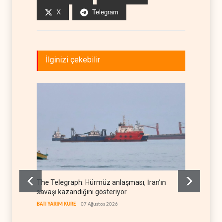
X
Telegram
İlginizi çekebilir
The Telegraph: Hürmüz anlaşması, İran’ın
Yemen’
savaşı kazandığını gösteriyor
denkl
BATI YARIM KÜRE
07 Ağustos 2026
YEMEN