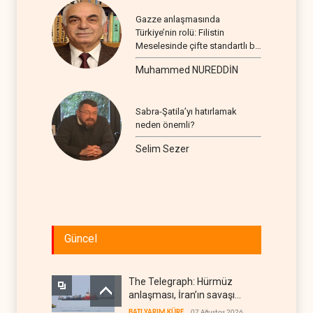
Gazze anlaşmasında
Türkiye’nin rolü: Filistin
Meselesinde çifte standartlı bir
seyir
Muhammed NUREDDİN
Sabra-Şatila’yı hatırlamak
neden önemli?
Selim Sezer
Güncel
The Telegraph: Hürmüz
anlaşması, İran’ın savaşı
kazandığını gösteriyor
BATI YARIM KÜRE
07 Ağustos 2026