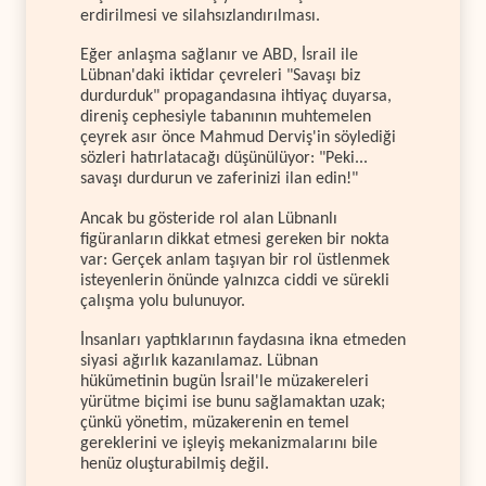
erdirilmesi ve silahsızlandırılması.
Eğer anlaşma sağlanır ve ABD, İsrail ile
Lübnan'daki iktidar çevreleri "Savaşı biz
durdurduk" propagandasına ihtiyaç duyarsa,
direniş cephesiyle tabanının muhtemelen
çeyrek asır önce Mahmud Derviş'in söylediği
sözleri hatırlatacağı düşünülüyor: "Peki...
savaşı durdurun ve zaferinizi ilan edin!"
Ancak bu gösteride rol alan Lübnanlı
figüranların dikkat etmesi gereken bir nokta
var: Gerçek anlam taşıyan bir rol üstlenmek
isteyenlerin önünde yalnızca ciddi ve sürekli
çalışma yolu bulunuyor.
İnsanları yaptıklarının faydasına ikna etmeden
siyasi ağırlık kazanılamaz. Lübnan
hükümetinin bugün İsrail'le müzakereleri
yürütme biçimi ise bunu sağlamaktan uzak;
çünkü yönetim, müzakerenin en temel
gereklerini ve işleyiş mekanizmalarını bile
henüz oluşturabilmiş değil.