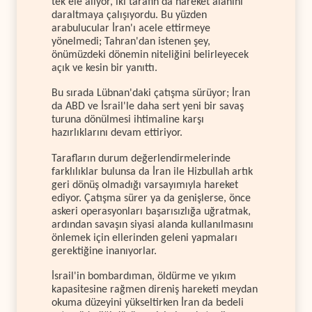
tek ele alıyor, iki tarafın da hareket alanını
daraltmaya çalışıyordu. Bu yüzden
arabulucular İran'ı acele ettirmeye
yönelmedi; Tahran'dan istenen şey,
önümüzdeki dönemin niteliğini belirleyecek
açık ve kesin bir yanıttı.
Bu sırada Lübnan'daki çatışma sürüyor; İran
da ABD ve İsrail'le daha sert yeni bir savaş
turuna dönülmesi ihtimaline karşı
hazırlıklarını devam ettiriyor.
Tarafların durum değerlendirmelerinde
farklılıklar bulunsa da İran ile Hizbullah artık
geri dönüş olmadığı varsayımıyla hareket
ediyor. Çatışma sürer ya da genişlerse, önce
askeri operasyonları başarısızlığa uğratmak,
ardından savaşın siyasi alanda kullanılmasını
önlemek için ellerinden geleni yapmaları
gerektiğine inanıyorlar.
İsrail'in bombardıman, öldürme ve yıkım
kapasitesine rağmen direniş hareketi meydan
okuma düzeyini yükseltirken İran da bedeli