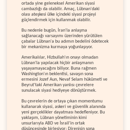
ortada yine geleneksel Amerikan siyasi
cambazlığı da olabilir. Amaç, Lübnan'daki
olası ateşkesi ülke içindeki siyasi projeyi
güçlendirmek için kullanmak olabilir.
Bu nedenle bugün, İran'la anlaşma
sağlanacağı varsayımı üzerinden yürütülen
çabalar Lübnan'a bu adımın bedelini ödetecek
bir mekanizma kurmaya yoğunlaşıyor.
Amerikalılar, Hizbullah'ın onayı olmadan
Lübnan'la yapılacak hiçbir anlaşmanın
yaşayamayacağını biliyor. Buna rağmen
Washington'ın beklentisi, savaşın sona
ermesini Jozef Aun, Nevaf Selam hükümeti ve
Beyrut'taki Amerikan yanlısı çevrelere
sunulacak siyasi hediyeye dönüştürmek.
Bu çevrelerin de ortaya çıkan momentumu
kullanarak siyasi, askeri ve güvenlik alanında
yeni gerçeklikler dayatması hedefleniyor. Bu
yaklaşım, Lübnan yönetiminin kimi
unsurlarıyla ABD ve İsrail'in ortak
düşüncesinde birleşiyor: Direnişin sona