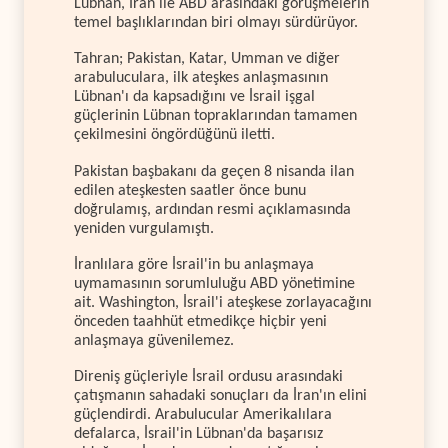
Lübnan, İran ile ABD arasındaki görüşmelerin
temel başlıklarından biri olmayı sürdürüyor.
Tahran; Pakistan, Katar, Umman ve diğer
arabuluculara, ilk ateşkes anlaşmasının
Lübnan'ı da kapsadığını ve İsrail işgal
güçlerinin Lübnan topraklarından tamamen
çekilmesini öngördüğünü iletti.
Pakistan başbakanı da geçen 8 nisanda ilan
edilen ateşkesten saatler önce bunu
doğrulamış, ardından resmi açıklamasında
yeniden vurgulamıştı.
İranlılara göre İsrail'in bu anlaşmaya
uymamasının sorumluluğu ABD yönetimine
ait. Washington, İsrail'i ateşkese zorlayacağını
önceden taahhüt etmedikçe hiçbir yeni
anlaşmaya güvenilemez.
Direniş güçleriyle İsrail ordusu arasındaki
çatışmanın sahadaki sonuçları da İran'ın elini
güçlendirdi. Arabulucular Amerikalılara
defalarca, İsrail'in Lübnan'da başarısız