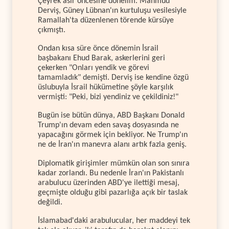
Çeyrek asır öncesine dönelim. Mahmud
Derviş, Güney Lübnan'ın kurtuluşu vesilesiyle
Ramallah'ta düzenlenen törende kürsüye
çıkmıştı.
Ondan kısa süre önce dönemin İsrail
başbakanı Ehud Barak, askerlerini geri
çekerken "Onları yendik ve görevi
tamamladık" demişti. Derviş ise kendine özgü
üslubuyla İsrail hükümetine şöyle karşılık
vermişti: "Peki, bizi yendiniz ve çekildiniz!"
Bugün ise bütün dünya, ABD Başkanı Donald
Trump'ın devam eden savaş dosyasında ne
yapacağını görmek için bekliyor. Ne Trump'ın
ne de İran'ın manevra alanı artık fazla geniş.
Diplomatik girişimler mümkün olan son sınıra
kadar zorlandı. Bu nedenle İran'ın Pakistanlı
arabulucu üzerinden ABD'ye ilettiği mesaj,
geçmişte olduğu gibi pazarlığa açık bir taslak
değildi.
İslamabad'daki arabulucular, her maddeyi tek