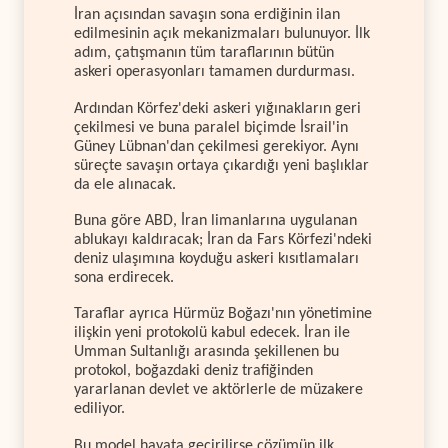
İran açısından savaşın sona erdiğinin ilan
edilmesinin açık mekanizmaları bulunuyor. İlk
adım, çatışmanın tüm taraflarının bütün
askeri operasyonları tamamen durdurması.
Ardından Körfez'deki askeri yığınakların geri
çekilmesi ve buna paralel biçimde İsrail'in
Güney Lübnan'dan çekilmesi gerekiyor. Aynı
süreçte savaşın ortaya çıkardığı yeni başlıklar
da ele alınacak.
Buna göre ABD, İran limanlarına uygulanan
ablukayı kaldıracak; İran da Fars Körfezi'ndeki
deniz ulaşımına koyduğu askeri kısıtlamaları
sona erdirecek.
Taraflar ayrıca Hürmüz Boğazı'nın yönetimine
ilişkin yeni protokolü kabul edecek. İran ile
Umman Sultanlığı arasında şekillenen bu
protokol, boğazdaki deniz trafiğinden
yararlanan devlet ve aktörlerle de müzakere
ediliyor.
Bu model hayata geçirilirse çözümün ilk