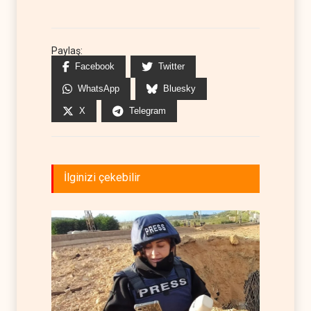
Paylaş:
Facebook
Twitter
WhatsApp
Bluesky
X
Telegram
İlginizi çekebilir