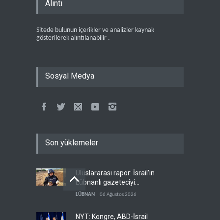
Alıntı
Sitede bulunun içerikler ve analizler kaynak
gösterilerek alıntılanabilir .
Sosyal Medya
Son yüklemeler
Uluslararası rapor: İsrail'in
Lübnanlı gazeteciyi
öldürmesi savaş suçu
LÜBNAN
06 Ağustos 2026
NYT: Kongre, ABD-İsrail