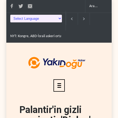
NYT: Kongre, ABD-İsrail askeri ortaklığını yasayla kal�..
İsrail basını:
Palantir'in gizli