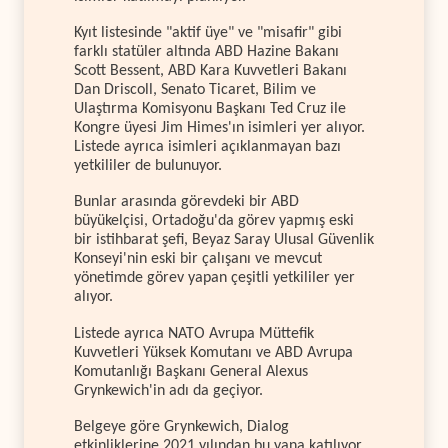
Kyıt listesinde "aktif üye" ve "misafir" gibi
farklı statüler altında ABD Hazine Bakanı
Scott Bessent, ABD Kara Kuvvetleri Bakanı
Dan Driscoll, Senato Ticaret, Bilim ve
Ulaştırma Komisyonu Başkanı Ted Cruz ile
Kongre üyesi Jim Himes'ın isimleri yer alıyor.
Listede ayrıca isimleri açıklanmayan bazı
yetkililer de bulunuyor.
Bunlar arasında görevdeki bir ABD
büyükelçisi, Ortadoğu'da görev yapmış eski
bir istihbarat şefi, Beyaz Saray Ulusal Güvenlik
Konseyi'nin eski bir çalışanı ve mevcut
yönetimde görev yapan çeşitli yetkililer yer
alıyor.
Listede ayrıca NATO Avrupa Müttefik
Kuvvetleri Yüksek Komutanı ve ABD Avrupa
Komutanlığı Başkanı General Alexus
Grynkewich'in adı da geçiyor.
Belgeye göre Grynkewich, Dialog
etkinliklerine 2021 yılından bu yana katılıyor.