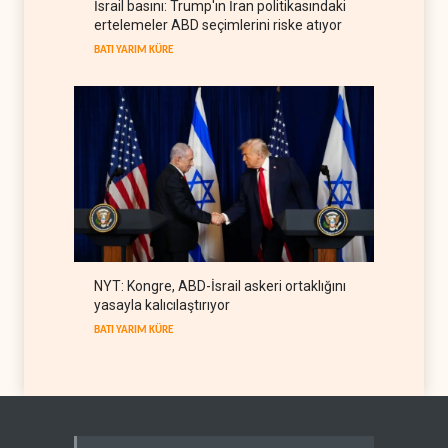
İsrail basını: Trump'ın İran politikasındaki
Trump ile Hegseth'i karşı
ertelemeler ABD seçimlerini riske atıyor
karşıya getirdi
BATI YARIM KÜRE
06 Ağustos 2026
BATI YARIM KÜRE
NYT: Kongre, ABD-İsrail askeri ortaklığını
yasayla kalıcılaştırıyor
BATI YARIM KÜRE