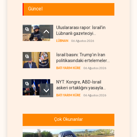
Güncel
Uluslararası rapor: İsrail'in
Lübnanlı gazeteciyi
öldürmesi savaş suçu
LÜBNAN
06 Ağustos 2026
İsrail basını: Trump'ın İran
politikasındaki ertelemeler
ABD seçimlerini riske atıyor
BATI YARIM KÜRE
06 Ağustos 2026
NYT: Kongre, ABD-İsrail
askeri ortaklığını yasayla
kalıcılaştırıyor
BATI YARIM KÜRE
06 Ağustos 2026
Maariv: Hizbullah oyunun
kurallarını değiştiriyor
Çok Okunanlar
İSRAİL
06 Ağustos 2026
İsrail ordusuna Lübnan'da