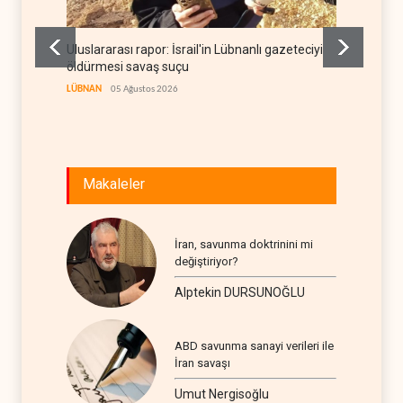
Uluslararası rapor: İsrail'in Lübnanlı gazeteciyi
NYT: Ko
öldürmesi savaş suçu
yasayla
LÜBNAN
05 Ağustos 2026
BATI YAR
Makaleler
İran, savunma doktrinini mi
değiştiriyor?
Alptekin DURSUNOĞLU
ABD savunma sanayi verileri ile
İran savaşı
Umut Nergisoğlu