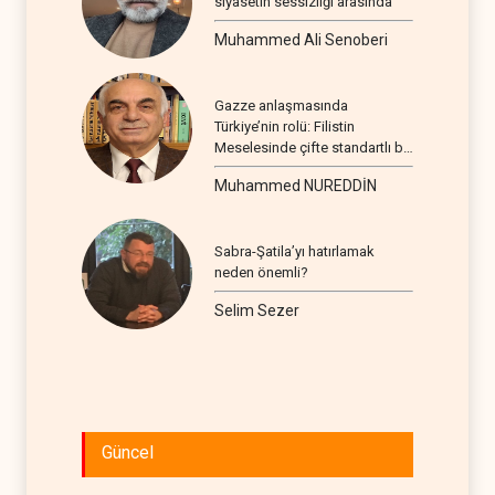
siyasetin sessizliği arasında
Muhammed Ali Senoberi
Gazze anlaşmasında
Türkiye’nin rolü: Filistin
Meselesinde çifte standartlı bir
seyir
Muhammed NUREDDİN
Sabra-Şatila’yı hatırlamak
neden önemli?
Selim Sezer
Güncel