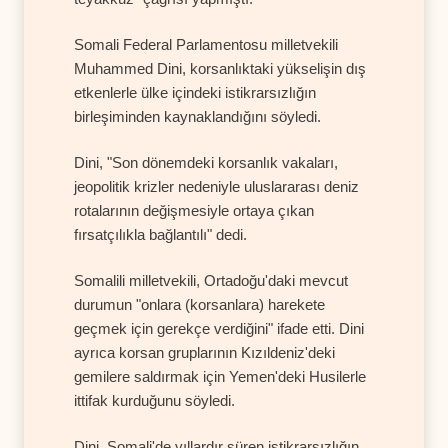
Somali Federal Parlamentosu milletvekili
Muhammed Dini, korsanlıktaki yükselişin dış
etkenlerle ülke içindeki istikrarsızlığın
birleşiminden kaynaklandığını söyledi.
Dini, "Son dönemdeki korsanlık vakaları,
jeopolitik krizler nedeniyle uluslararası deniz
rotalarının değişmesiyle ortaya çıkan
fırsatçılıkla bağlantılı" dedi.
Somalili milletvekili, Ortadoğu'daki mevcut
durumun "onlara (korsanlara) harekete
geçmek için gerekçe verdiğini" ifade etti. Dini
ayrıca korsan gruplarının Kızıldeniz'deki
gemilere saldırmak için Yemen'deki Husilerle
ittifak kurduğunu söyledi.
Dini, Somali'de yıllardır süren istikrarsızlığın