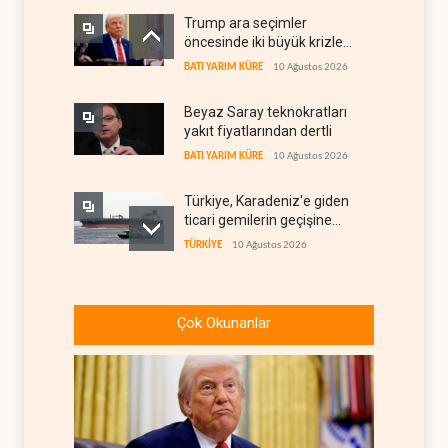
Trump ara seçimler
öncesinde iki büyük krizle
karşı karşıya
BATI YARIM KÜRE
10 Ağustos 2026
Beyaz Saray teknokratları
yakıt fiyatlarından dertli
BATI YARIM KÜRE
10 Ağustos 2026
Türkiye, Karadeniz'e giden
ticari gemilerin geçişine
yeniden izin verdi
TÜRKİYE
10 Ağustos 2026
ABD'li şirketlerin ucuz imalat
korkusu Ukrayna'ya Patriot
Çok Okunanlar
iznini engelledi
BATI YARIM KÜRE
10 Ağustos 2026
İran, Hürmüz hamlesiyle
denklemi değiştirdi
İRAN
10 Ağustos 2026