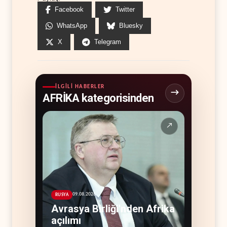
Facebook
Twitter
WhatsApp
Bluesky
X
Telegram
İLGILI HABERLER
AFRİKA kategorisinden
↗
09.08.2026
RUSYA
Avrasya Birliği'nden Afrika
açılımı