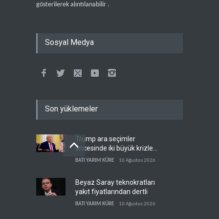
gösterilerek alıntılanabilir .
Sosyal Medya
Son yüklemeler
Trump ara seçimler
öncesinde iki büyük krizle
karşı karşıya
BATI YARIM KÜRE
10 Ağustos 2026
Beyaz Saray teknokratları
yakıt fiyatlarından dertli
BATI YARIM KÜRE
10 Ağustos 2026