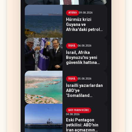
09.08.2026
AFRİKA
Hürmüz krizi
Guyana ve
Afrika'daki petrol
üreticilerine yaradı
06.08.2026
İSRAİL
İsrail, Afrika
Boynuzu'nu yeni
güvenlik hattına
dönüştürüyor
05.08.2026
İSRAİL
İsrailli yazarlardan
ABD'ye
‘Somaliland
reçetesi’
BATI YARIM KÜRE
04.08.2026
Eski Pentagon
yetkilisi: ABD'nin
İran açmazının