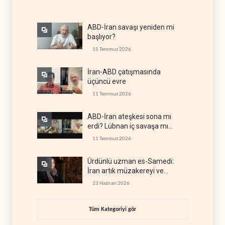
ABD-İran savaşı yeniden mi
başlıyor?
15 Temmuz 2026
İran-ABD çatışmasında
üçüncü evre
11 Temmuz 2026
ABD-İran ateşkesi sona mı
erdi? Lübnan iç savaşa mı
gidiyor?
11 Temmuz 2026
Ürdünlü uzman es-Samedi:
İran artık müzakereyi ve
çatışmayı aynı anda yürütüyor
23 Haziran 2026
Tüm Kategoriyi gör