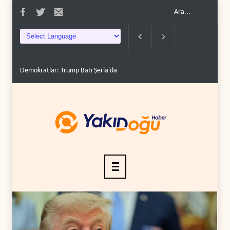
kratlar: Trump Batı Şeria'da işgalci yerleşimcilere ..
İsrail, beyin göçünde re