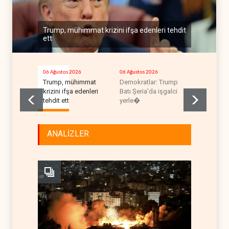
Trump, mühimmat krizini ifşa edenleri tehdit
ett
06 Ağustos 2026
06 Ağustos 2026
06 Ağustos 2
Trump, mühimmat
Demokratlar: Trump
İsrail, bey
krizini ifşa edenleri
Batı Şeria'da işgalci
rekora koş
tehdit ett
yerle�
ANALİZLER