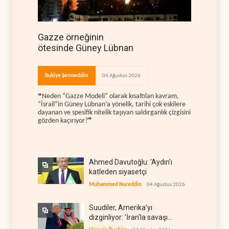
Gazze örneğinin
ötesinde Güney Lübnan
Rukiye Şemseddin
04 Ağustos 2026
❝Neden “Gazze Modeli” olarak kısaltılan kavram,
“İsrail”in Güney Lübnan’a yönelik, tarihi çok eskilere
dayanan ve spesifik nitelik taşıyan saldırganlık çizgisini
gözden kaçırıyor?❞
Ahmed Davutoğlu: 'Aydın'ı
katleden siyasetçi
Muhammed Nureddin
04 Ağustos 2026
Suudiler, Amerika'yı
dizginliyor: 'İran'la savaşı
kaldıracak gücümüz yok'