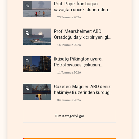
Prof. Pape: İran bugün
savaştan önceki dönemden
çok daha güçlü
23 Temmuz 2026
Prof. Mearsheimer: ABD
Ortadoğu'da yıkıcı bir yenilgi
aldı
16 Temmuz 2026
İktisatçı Pilkington uyardı:
Petrol piyasası çöküşün
eşiğinde
11 Temmuz 2026
Gazeteci Magnier: ABD deniz
hakimiyeti üzerinden kurduğu
küresel gücü kaybetti
04 Temmuz 2026
Tüm Kategoriyi gör