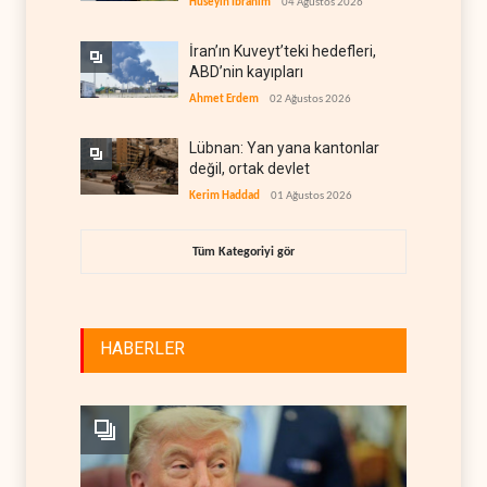
Hüseyin İbrahim
04 Ağustos 2026
İran’ın Kuveyt’teki hedefleri,
ABD’nin kayıpları
Ahmet Erdem
02 Ağustos 2026
Lübnan: Yan yana kantonlar
değil, ortak devlet
Kerim Haddad
01 Ağustos 2026
Tüm Kategoriyi gör
HABERLER