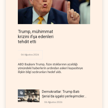
Trump, mühimmat
krizini ifşa edenleri
tehdit etti
06 Ağustos 2026
ABD Başkanı Trump, füze stoklarının azaldığı
yönündeki haberlerin ardından askeri kapasiteye
ilişkin bilgi sızdıranları hedef aldı.
Demokratlar: Trump Batı
Şeria'da işgalci yerleşimcilere
cezasızlık sağladı
06 Ağustos 2026