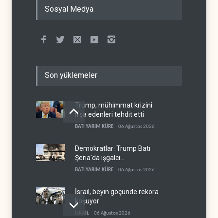
Sosyal Medya
Son yüklemeler
Trump, mühimmat krizini
ifşa edenleri tehdit etti
BATI YARIM KÜRE
06 Ağustos 2026
Demokratlar: Trump Batı
Şeria'da işgalci
yerleşimcilere cezasızlık
BATI YARIM KÜRE
06 Ağustos 2026
sağladı
İsrail, beyin göçünde rekora
koşuyor
İSRAİL
06 Ağustos 2026