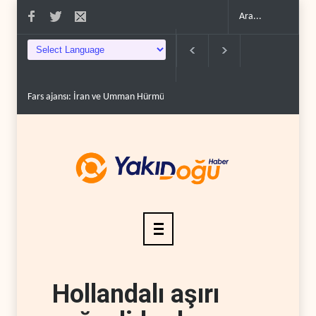
 ajansı: İran ve Umman Hürmüz Boğazı için geçiş..
Trump, mühimmat krizini ifş
Hollandalı aşırı