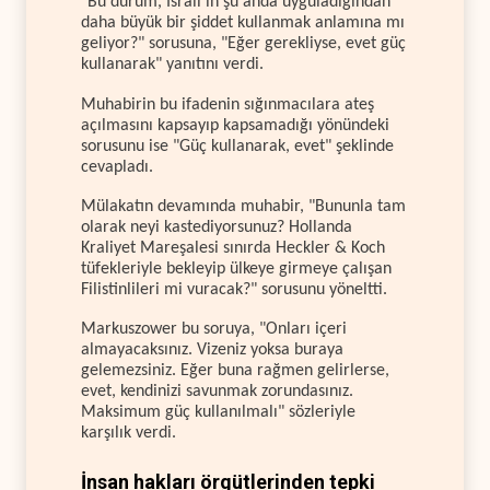
"Bu durum, İsrail'in şu anda uyguladığından
daha büyük bir şiddet kullanmak anlamına mı
geliyor?" sorusuna, "Eğer gerekliyse, evet güç
kullanarak" yanıtını verdi.
Muhabirin bu ifadenin sığınmacılara ateş
açılmasını kapsayıp kapsamadığı yönündeki
sorusunu ise "Güç kullanarak, evet" şeklinde
cevapladı.
Mülakatın devamında muhabir, "Bununla tam
olarak neyi kastediyorsunuz? Hollanda
Kraliyet Mareşalesi sınırda Heckler & Koch
tüfekleriyle bekleyip ülkeye girmeye çalışan
Filistinlileri mi vuracak?" sorusunu yöneltti.
Markuszower bu soruya, "Onları içeri
almayacaksınız. Vizeniz yoksa buraya
gelemezsiniz. Eğer buna rağmen gelirlerse,
evet, kendinizi savunmak zorundasınız.
Maksimum güç kullanılmalı" sözleriyle
karşılık verdi.
İnsan hakları örgütlerinden tepki