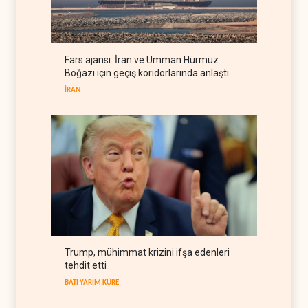
Colani, Hizbullah ile silah
bırakma diyaloğu için kanal
arıyor
LÜBNAN
06 Ağustos 2026
Fars ajansı: İran ve Umman Hürmüz
BM yetkilisinden İsrail'e gizli
Boğazı için geçiş koridorlarında anlaştı
belge akışı
İRAN
BATI YARIM KÜRE
06 Ağustos 2026
Trump, mühimmat krizini ifşa edenleri
tehdit etti
BATI YARIM KÜRE