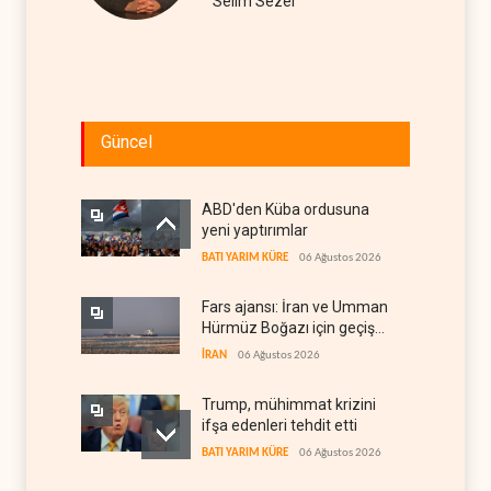
Selim Sezer
Güncel
ABD'den Küba ordusuna
yeni yaptırımlar
BATI YARIM KÜRE
06 Ağustos 2026
Fars ajansı: İran ve Umman
Hürmüz Boğazı için geçiş
koridorlarında anlaştı
İRAN
06 Ağustos 2026
Trump, mühimmat krizini
ifşa edenleri tehdit etti
BATI YARIM KÜRE
06 Ağustos 2026