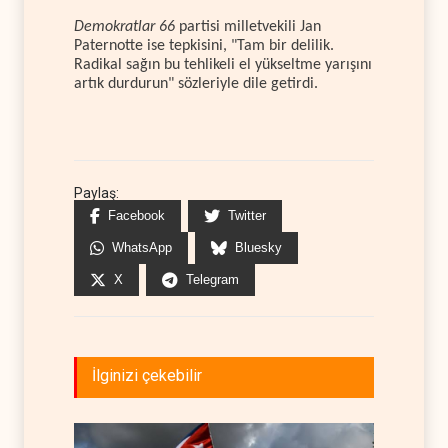
Demokratlar 66
partisi milletvekili Jan
Paternotte ise tepkisini, "Tam bir delilik.
Radikal sağın bu tehlikeli el yükseltme yarışını
artık durdurun" sözleriyle dile getirdi.
Paylaş:
Facebook
Twitter
WhatsApp
Bluesky
X
Telegram
İlginizi çekebilir