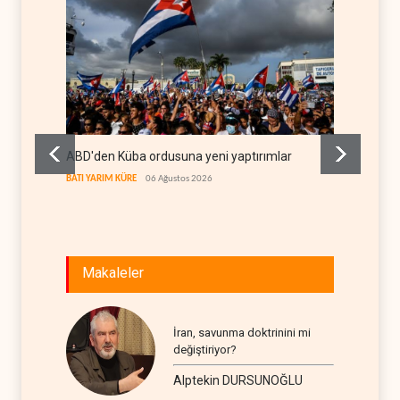
ABD'den Küba ordusuna yeni yaptırımlar
Fars a
geçiş k
BATI YARIM KÜRE
06 Ağustos 2026
İRAN
06
Makaleler
İran, savunma doktrinini mi
değiştiriyor?
Alptekin DURSUNOĞLU