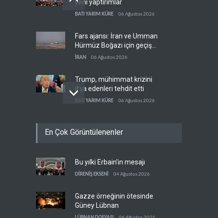
yeni yaptırımlar
BATI YARIM KÜRE
06 Ağustos 2026
Fars ajansı: İran ve Umman
Hürmüz Boğazı için geçiş
koridorlarında anlaştı
İRAN
06 Ağustos 2026
Trump, mühimmat krizini
ifşa edenleri tehdit etti
BATI YARIM KÜRE
06 Ağustos 2026
Demokratlar: Trump Batı
En Çok Görüntülenenler
Şeria'da işgalci
yerleşimcilere cezasızlık
BATI YARIM KÜRE
06 Ağustos 2026
sağladı
Bu yılki Erbain’in mesajı
İsrail, beyin göçünde rekora
koşuyor
DİRENİŞ EKSENİ
04 Ağustos 2026
İSRAİL
06 Ağustos 2026
Gazze örneğinin ötesinde
Güney Lübnan
LÜBNAN DOSYASI
04 Ağustos 2026