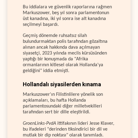
Bu iddialara ve güvenlik raporlarına rağmen
Markuszower, beş yıl sonra parlamentonun
üst kanadına, iki yıl sonra ise alt kanadına
seçilmeyi başardı.
Geçmiş dönemde ruhsatsız silah
bulundurmaktan polis tarafından gözaltına
alınan ancak hakkında dava açılmayan
siyasetçi, 2023 yılında meclis kürsüsünden
yaptığı bir konuşmada da "Afrika
ormanlarının kitlesel olarak Hollanda'ya
geldiğini" iddia etmişti.
Hollandalı siyasilerden kınama
Markuszower'ın Filistinlilere yönelik son
açıklamaları, bu hafta Hollanda
parlamentosundaki diğer milletvekilleri
tarafından sert bir dille eleştirildi.
GroenLinks-PvdA
ittifakının lideri Jesse Klaver,
bu ifadeleri "derinden tiksindirici bir dil ve
mutlak bir dip noktası" olarak tanımladı.