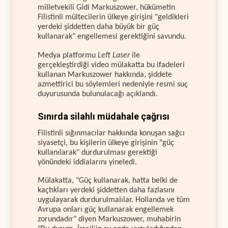
milletvekili Gidi Markuszower, hükümetin
Filistinli mültecilerin ülkeye girişini "geldikleri
yerdeki şiddetten daha büyük bir güç
kullanarak" engellemesi gerektiğini savundu.
Medya platformu
Left Laser
ile
gerçekleştirdiği video mülakatta bu ifadeleri
kullanan Markuszower hakkında, şiddete
azmettirici bu söylemleri nedeniyle resmi suç
duyurusunda bulunulacağı açıklandı.
Sınırda silahlı müdahale çağrısı
Filistinli sığınmacılar hakkında konuşan sağcı
siyasetçi, bu kişilerin ülkeye girişinin "güç
kullanılarak" durdurulması gerektiği
yönündeki iddialarını yineledi.
Mülakatta, "Güç kullanarak, hatta belki de
kaçtıkları yerdeki şiddetten daha fazlasını
uygulayarak durdurulmalılar. Hollanda ve tüm
Avrupa onları güç kullanarak engellemek
zorundadır" diyen Markuszower, muhabirin