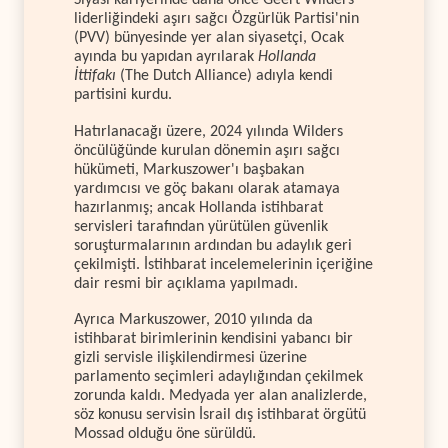
Siyasi kariyerinde daha önce Geert Wilders
liderliğindeki aşırı sağcı Özgürlük Partisi'nin
(PVV) bünyesinde yer alan siyasetçi, Ocak
ayında bu yapıdan ayrılarak
Hollanda
İttifakı
(The Dutch Alliance) adıyla kendi
partisini kurdu.
Hatırlanacağı üzere, 2024 yılında Wilders
öncülüğünde kurulan dönemin aşırı sağcı
hükümeti, Markuszower'ı başbakan
yardımcısı ve göç bakanı olarak atamaya
hazırlanmış; ancak Hollanda istihbarat
servisleri tarafından yürütülen güvenlik
soruşturmalarının ardından bu adaylık geri
çekilmişti. İstihbarat incelemelerinin içeriğine
dair resmi bir açıklama yapılmadı.
Ayrıca Markuszower, 2010 yılında da
istihbarat birimlerinin kendisini yabancı bir
gizli servisle ilişkilendirmesi üzerine
parlamento seçimleri adaylığından çekilmek
zorunda kaldı. Medyada yer alan analizlerde,
söz konusu servisin İsrail dış istihbarat örgütü
Mossad olduğu öne sürüldü.