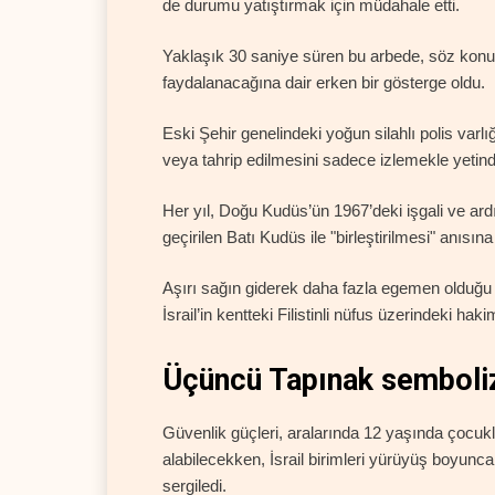
de durumu yatıştırmak için müdahale etti.
Yaklaşık 30 saniye süren bu arbede, söz konus
faydalanacağına dair erken bir gösterge oldu.
Eski Şehir genelindeki yoğun silahlı polis var
veya tahrip edilmesini sadece izlemekle yetind
Her yıl, Doğu Kudüs’ün 1967’deki işgali ve ard
geçirilen Batı Kudüs ile "birleştirilmesi" anıs
Aşırı sağın giderek daha fazla egemen olduğu yü
İsrail’in kentteki Filistinli nüfus üzerindeki ha
Üçüncü Tapınak semboliz
Güvenlik güçleri, aralarında 12 yaşında çocukla
alabilecekken, İsrail birimleri yürüyüş boyunca
sergiledi.