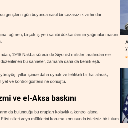
u gençlerin gün boyunca nasıl bir cezasızlık zırhından
lığına rağmen, birçok iş yeri sahibi dükkanlarının yağmalanmasını
i.
A
y
ından, 1948 Nakba sürecinde Siyonist milisler tarafından ele
R
ına düzenlenen bu sahneler, zamanla daha da kemikleşti.
rüyüş, yıllar içinde daha oynak ve tehlikeli bir hal alarak,
kimiyet ve kontrol gösterisine dönüştü.
mi ve el-Aksa baskını
rın da bulunduğu bu grupları kolaylıkla kontrol altına
 Filistinlileri veya mülklerini koruma konusunda isteksiz bir tutum