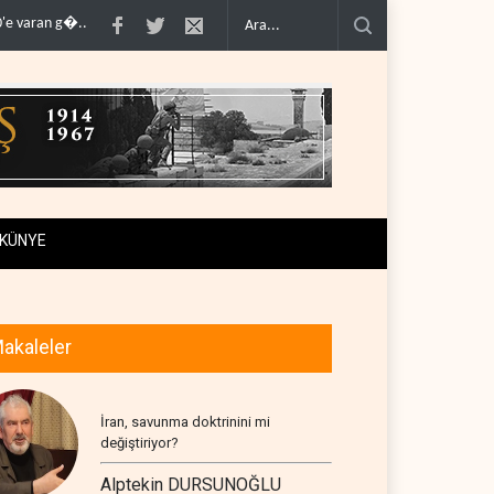
uşturma haz�..
Hürmüz krizi Guyana ve Afrika'daki petrol üreticilerine y..
Pe
KÜNYE
akaleler
İran, savunma doktrinini mi
değiştiriyor?
Alptekin DURSUNOĞLU