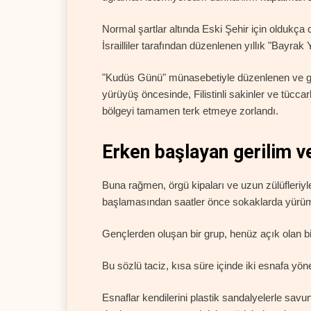
Normal şartlar altında Eski Şehir için oldukça 
İsrailliler tarafından düzenlenen yıllık "Bayra
"Kudüs Günü" münasebetiyle düzenlenen ve gü
yürüyüş öncesinde, Filistinli sakinler ve tücca
bölgeyi tamamen terk etmeye zorlandı.
Erken başlayan gerilim ve
Buna rağmen, örgü kipaları ve uzun zülüfleriyle 
başlamasından saatler önce sokaklarda yürüm
Gençlerden oluşan bir grup, henüz açık olan b
Bu sözlü taciz, kısa süre içinde iki esnafa yöne
Esnaflar kendilerini plastik sandalyelerle savu