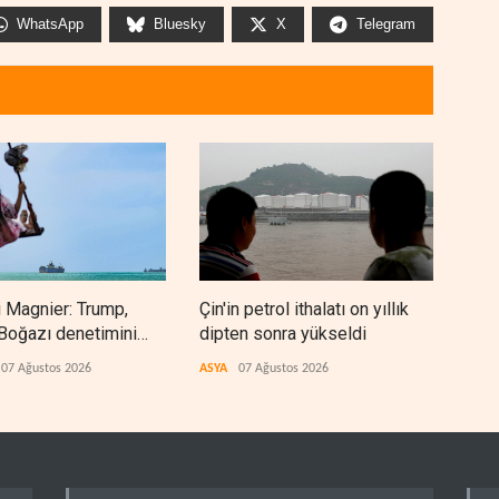
WhatsApp
Bluesky
X
Telegram
 Magnier: Trump,
Çin'in petrol ithalatı on yıllık
BAE,
Boğazı denetimini
dipten sonra yükseldi
sonr
 İran ve Umman'a
düz
07 Ağustos 2026
ASYA
07 Ağustos 2026
ARAP
ti