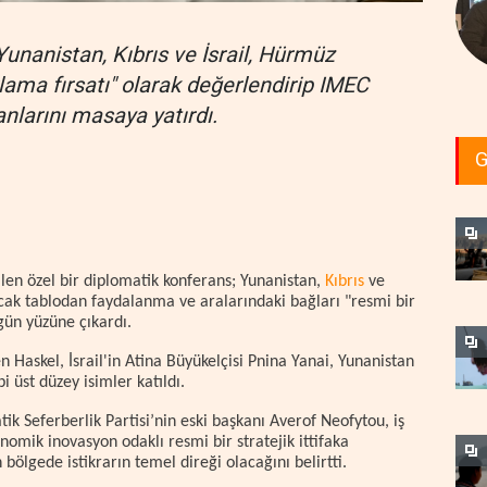
Yunanistan, Kıbrıs ve İsrail, Hürmüz
lama fırsatı" olarak değerlendirip IMEC
nlarını masaya yatırdı.
G
len özel bir diplomatik konferans; Yunanistan,
Kıbrıs
ve
kacak tablodan faydalanma ve aralarındaki bağları "resmi bir
gün yüzüne çıkardı.
n Haskel, İsrail'in Atina Büyükelçisi Pnina Yanai, Yunanistan
i üst düzey isimler katıldı.
tik Seferberlik Partisi’nin eski başkanı Averof Neofytou, iş
nomik inovasyon odaklı resmi bir stratejik ittifaka
ölgede istikrarın temel direği olacağını belirtti.