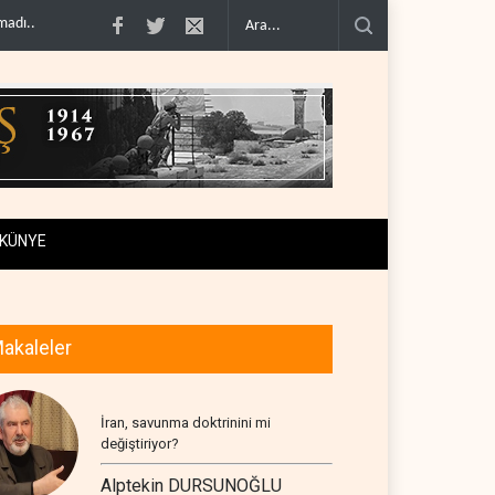
timini doğru..
Çin'in petrol ithalatı on yıllık dipten sonra yükseldi..
BAE, OP
KÜNYE
akaleler
İran, savunma doktrinini mi
değiştiriyor?
Alptekin DURSUNOĞLU