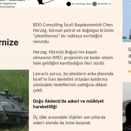
BDO Consulting İsrail Başekonomisti Chen
Herzog, küresel petrol ve doğalgaz krizinin
"yönetilemez" bir noktaya evrildiğini
savundu.
G
Herzog, Hürmüz Boğazı’nın kapalı
d
olmasının IMEC projesinin ne kadar elzem
t
hale geldiğini kanıtladığını ileri sürdü.
R
Lascaris ayrıca, bu planların arka planında
İsrail’in İran devletini ortadan kaldırma
yönündeki hedeflerinin yattığına dikkat
çekti.
Doğu Akdeniz’de askeri ve mülkiyet
hareketliliği
Üç ülke arasındaki ilişkiler son yıllarda
askeri alanda da ivme kazandı.