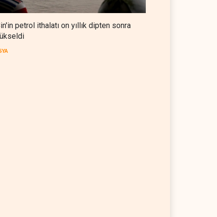
in'in petrol ithalatı on yıllık dipten sonra
ükseldi
SYA