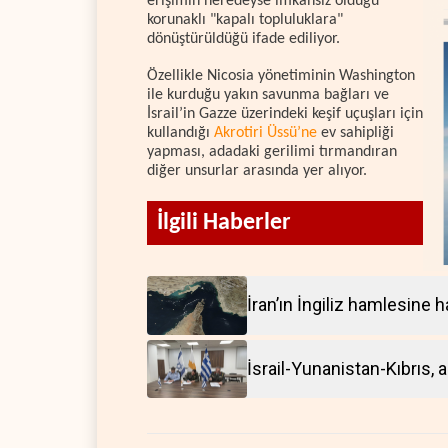
erişimin neredeyse imkansız olduğu
korunaklı "kapalı topluluklara"
dönüştürüldüğü ifade ediliyor.
Özellikle Nicosia yönetiminin Washington
ile kurduğu yakın savunma bağları ve
İsrail’in Gazze üzerindeki keşif uçuşları için
kullandığı
Akrotiri Üssü’ne
ev sahipliği
yapması, adadaki gerilimi tırmandıran
diğer unsurlar arasında yer alıyor.
İlgili Haberler
İran’ın İngiliz hamlesine h
İsrail-Yunanistan-Kıbrıs, as