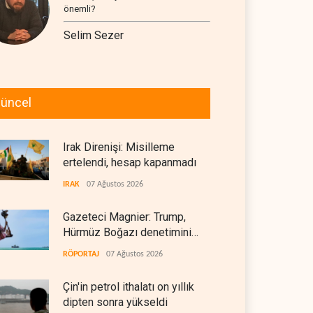
önemli?
Selim Sezer
üncel
Irak Direnişi: Misilleme
ertelendi, hesap kapanmadı
IRAK
07 Ağustos 2026
Gazeteci Magnier: Trump,
Hürmüz Boğazı denetimini
doğrudan İran ve Umman'a
RÖPORTAJ
07 Ağustos 2026
teslim etti
Çin'in petrol ithalatı on yıllık
dipten sonra yükseldi