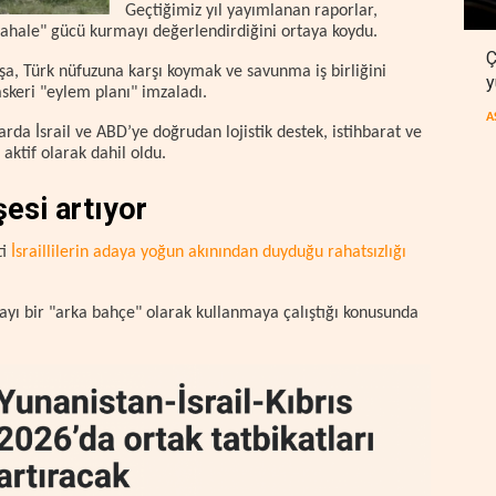
Geçtiğimiz yıl yayımlanan raporlar,
üdahale" gücü kurmayı değerlendirdiğini ortaya koydu.
Ç
oşa, Türk nüfuzuna karşı koymak ve savunma iş birliğini
y
askeri "eylem planı" imzaladı.
A
arda İsrail ve ABD’ye doğrudan lojistik destek, istihbarat ve
aktif olarak dahil oldu.
şesi artıyor
ti
İsraillilerin adaya yoğun akınından duyduğu rahatsızlığı
 adayı bir "arka bahçe" olarak kullanmaya çalıştığı konusunda