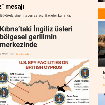
z" mesajı
Büyükelçisine hitaben çarpıcı ifadeler kullandı.
I
k
I