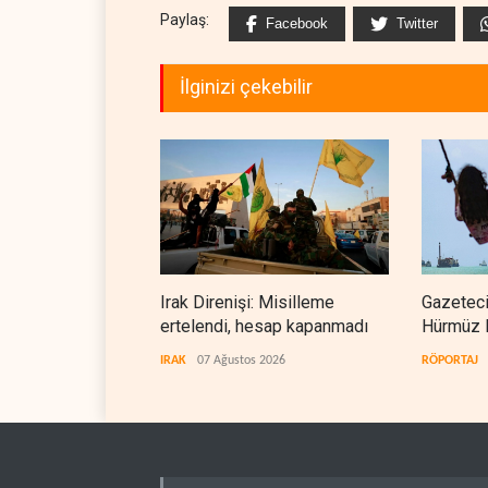
Paylaş:
Facebook
Twitter
İlginizi çekebilir
Irak Direnişi: Misilleme
Gazeteci
ertelendi, hesap kapanmadı
Hürmüz 
doğrudan
IRAK
07 Ağustos 2026
RÖPORTAJ
teslim et