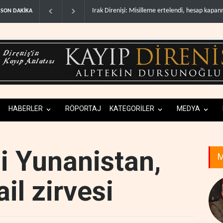
Gazeteci Magnier: Trump, Hürmüz Boğazı dene
SON DAKİKA
HABERLER
RÖPORTAJ
KATEGORİLER
MEDYA
li Yunanistan,
M
ail zirvesi