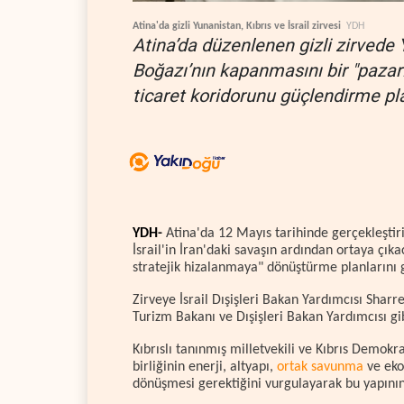
Atina'da gizli Yunanistan, Kıbrıs ve İsrail zirvesi
YDH
Atina’da düzenlenen gizli zirvede 
Boğazı’nın kapanmasını bir "pazar
ticaret koridorunu güçlendirme pla
YDH-
Atina'da 12 Mayıs tarihinde gerçekleştiri
İsrail'in İran'daki savaşın ardından ortaya çı
stratejik hizalanmaya" dönüştürme planlarını 
Zirveye İsrail Dışişleri Bakan Yardımcısı Sharre
Turizm Bakanı ve Dışişleri Bakan Yardımcısı gib
Kıbrıslı tanınmış milletvekili ve Kıbrıs Demokra
birliğinin enerji, altyapı,
ortak savunma
ve eko
dönüşmesi gerektiğini vurgulayarak bu yapının b