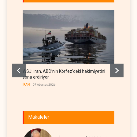
WSJ: İran, ABD’nin Körfez’deki hakimiyetini
İran: A
sona erdiriyor
uğrattı
İRAN
07 Ağustos 2026
İRAN
07
Makaleler