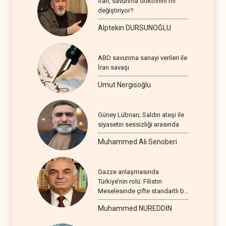
İran, savunma doktrinini mi
değiştiriyor?
Alptekin DURSUNOĞLU
ABD savunma sanayi verileri ile
İran savaşı
Umut Nergisoğlu
Güney Lübnan; Saldırı ateşi ile
siyasetin sessizliği arasında
Muhammed Ali Senoberi
Gazze anlaşmasında
Türkiye’nin rolü: Filistin
Meselesinde çifte standartlı bir
seyir
Muhammed NUREDDİN