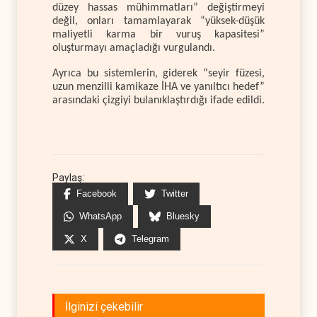
düzey hassas mühimmatları” değiştirmeyi
değil, onları tamamlayarak “yüksek-düşük
maliyetli karma bir vuruş kapasitesi”
oluşturmayı amaçladığı vurgulandı.
Ayrıca bu sistemlerin, giderek “seyir füzesi,
uzun menzilli kamikaze İHA ve yanıltıcı hedef”
arasındaki çizgiyi bulanıklaştırdığı ifade edildi.
Paylaş:
Facebook
Twitter
WhatsApp
Bluesky
X
Telegram
İlginizi çekebilir