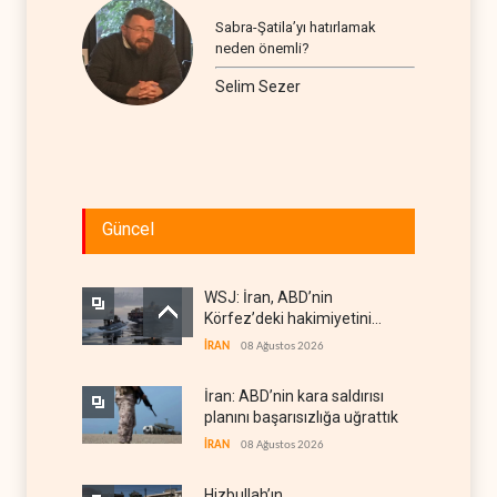
Sabra-Şatila’yı hatırlamak
neden önemli?
Selim Sezer
Güncel
WSJ: İran, ABD’nin
Körfez’deki hakimiyetini
sona erdiriyor
İRAN
08 Ağustos 2026
İran: ABD’nin kara saldırısı
planını başarısızlığa uğrattık
İRAN
08 Ağustos 2026
Hizbullah’ın