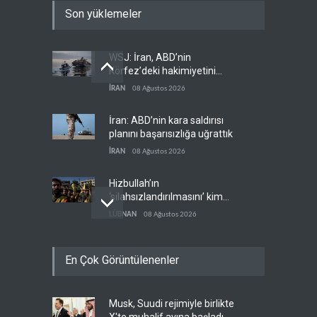
Son yüklemeler
WSJ: İran, ABD’nin
Körfez’deki hakimiyetini
sona erdiriyor
İRAN
08 Ağustos 2026
İran: ABD’nin kara saldırısı
planını başarısızlığa uğrattık
İRAN
08 Ağustos 2026
Hizbullah’ın
‘silahsızlandırılmasını’ kim
denetleyecek?
LÜBNAN
08 Ağustos 2026
Bekai'den Trump’a ‘savaş
En Çok Görüntülenenler
ganimeti’ yanıtı: Önce savaşı
kazan
İRAN
08 Ağustos 2026
Musk, Suudi rejimiyle birlikte
Pentagon silah şirketlerinin