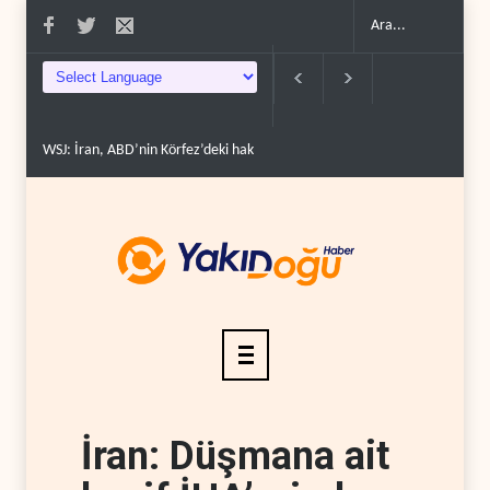
WSJ: İran, ABD’nin Körfez’deki hakimiyetini sona erdir..
İran: ABD’nin kar
İran: Düşmana ait