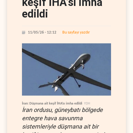
keşif İHA’sı imha
edildi
Bu sayfayı yazdır
11/05/26 - 12:12
İran: Düşmana ait keşif İHA’sı imha edildi
YDH
İran ordusu, güneybatı bölgede
entegre hava savunma
sistemleriyle düşmana ait bir