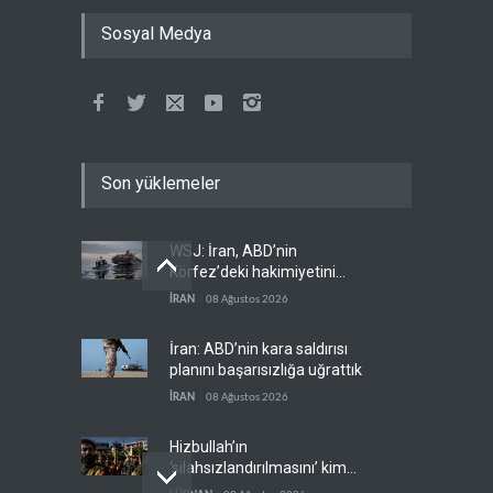
Sosyal Medya
Son yüklemeler
WSJ: İran, ABD’nin
Körfez’deki hakimiyetini
sona erdiriyor
İRAN
08 Ağustos 2026
İran: ABD’nin kara saldırısı
planını başarısızlığa uğrattık
İRAN
08 Ağustos 2026
Hizbullah’ın
‘silahsızlandırılmasını’ kim
denetleyecek?