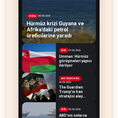
09.08.2026
AFRİKA
Hürmüz krizi Guyana ve
Afrika'daki petrol
üreticilerine yaradı
09.08.2026
İRAN
Umman: Hürmüz
görüşmeleri yapıcı
ilerliyor
BATI YARIM KÜRE
08.08.2026
The Guardian:
Trump’ın İran
stratejisi alay
konusu oldu
08.08.2026
İRAN
ABD’nin onlarca