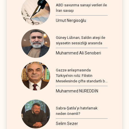
ABD savunma sanayi verileri ile
İran savaşı
Umut Nergisoğlu
Güney Lübnan; Saldırı ateşi ile
siyasetin sessizliği arasında
Muhammed Ali Senoberi
Gazze anlaşmasında
Türkiye’nin rolü: Filistin
Meselesinde çifte standartlı bir
seyir
Muhammed NUREDDİN
Sabra-Şatila’yı hatırlamak
neden önemli?
Selim Sezer