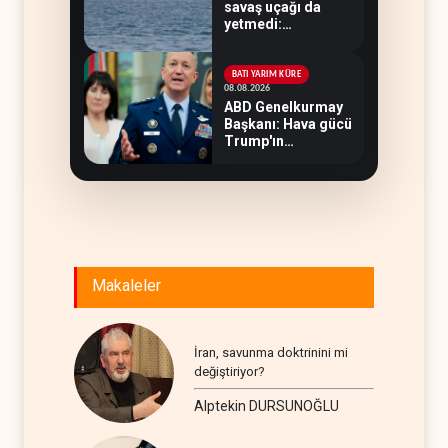
savaş uçağı da
yetmedi:
Hürmüz’de gemi
vuruldu
BATI YARIM KÜRE
08.08.2026
ABD Genelkurmay
Başkanı: Hava gücü
Trump'ın
hedeflerine yetmez
Makaleler
İran, savunma doktrinini mi
değiştiriyor?
Alptekin DURSUNOĞLU