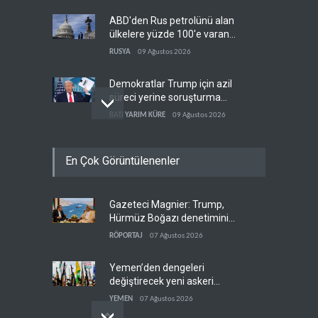
ABD'den Rus petrolünü alan
ülkelere yüzde 100'e varan
gümrük vergisi
RUSYA
09 Ağustos 2026
Demokratlar Trump için azil
süreci yerine soruşturma
hazırlıyor
BATI YARIM KÜRE
09 Ağustos 2026
Hürmüz krizi Guyana ve
En Çok Görüntülenenler
Afrika'daki petrol
üreticilerine yaradı
AFRİKA
09 Ağustos 2026
Gazeteci Magnier: Trump,
Pentagon silah şirketlerine
Hürmüz Boğazı denetimini
21 gün süre verdi
doğrudan İran ve Umman'a
RÖPORTAJ
07 Ağustos 2026
BATI YARIM KÜRE
09 Ağustos 2026
teslim etti
Yemen’den dengeleri
değiştirecek yeni askeri
denklem
YEMEN
07 Ağustos 2026