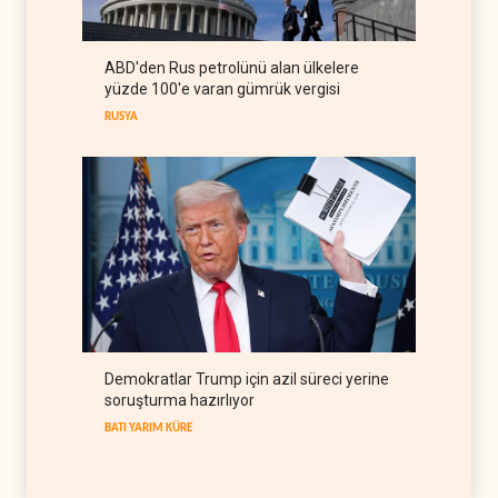
misilleme var
IRAK
09 Ağustos 2026
ABD'den Rus petrolünü alan ülkelere
The Guardian: Trump’ın İran
yüzde 100'e varan gümrük vergisi
stratejisi alay konusu oldu
RUSYA
BATI YARIM KÜRE
08 Ağustos 2026
Demokratlar Trump için azil süreci yerine
soruşturma hazırlıyor
BATI YARIM KÜRE