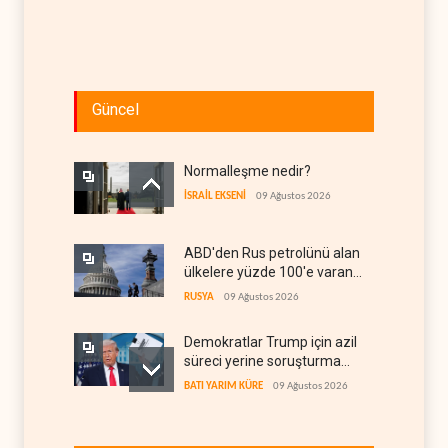
Güncel
Normalleşme nedir?
İSRAİL EKSENİ
09 Ağustos 2026
ABD'den Rus petrolünü alan
ülkelere yüzde 100'e varan
gümrük vergisi
RUSYA
09 Ağustos 2026
Demokratlar Trump için azil
süreci yerine soruşturma
hazırlıyor
BATI YARIM KÜRE
09 Ağustos 2026
Hürmüz krizi Guyana ve