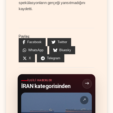
spekülasyonların gerçeği yansıtmadığını
kaydetti.
Paylaş:
Facebook
Twitter
WhatsApp
Bluesky
X
Telegram
İLGILI HABERLER
İRAN kategorisinden
↗