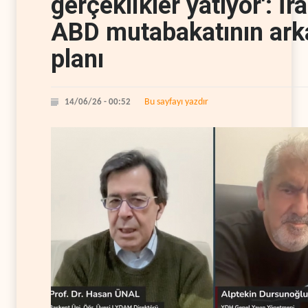
gerçeklikler yatıyor': İr
ABD mutabakatının ark
planı
Bu sayfayı yazdır
14/06/26 - 00:52