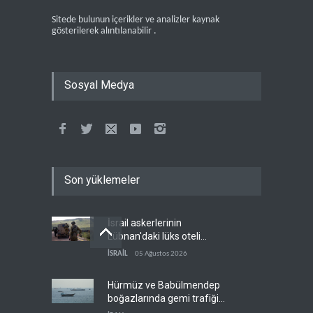
Sitede bulunun içerikler ve analizler kaynak
gösterilerek alıntılanabilir .
Sosyal Medya
Son yüklemeler
İsrail askerlerinin
Lübnan'daki lüks oteli
yağmaladığı ortaya çıktı
İSRAİL
05 Ağustos 2026
Hürmüz ve Babülmendep
boğazlarında gemi trafiği
durağan seyrini koruyor