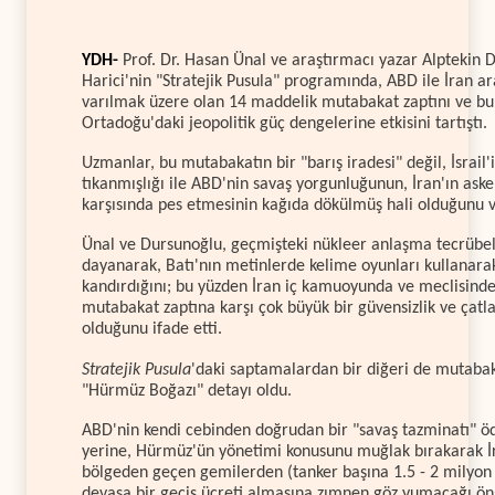
YDH-
Prof. Dr. Hasan Ünal ve araştırmacı yazar Alptekin 
Harici'nin "Stratejik Pusula" programında, ABD ile İran a
varılmak üzere olan 14 maddelik mutabakat zaptını ve b
Ortadoğu'daki jeopolitik güç dengelerine etkisini tartıştı.
Uzmanlar, bu mutabakatın bir "barış iradesi" değil, İsrail'
tıkanmışlığı ile ABD'nin savaş yorgunluğunun, İran'ın asker
karşısında pes etmesinin kağıda dökülmüş hali olduğunu v
Ünal ve Dursunoğlu, geçmişteki nükleer anlaşma tecrübe
dayanarak, Batı'nın metinlerde kelime oyunları kullanarak
kandırdığını; bu yüzden İran iç kamuoyunda ve meclisind
mutabakat zaptına karşı çok büyük bir güvensizlik ve çatla
olduğunu ifade etti.
Stratejik Pusula
'daki saptamalardan bir diğeri de mutabak
"Hürmüz Boğazı" detayı oldu.
ABD'nin kendi cebinden doğrudan bir "savaş tazminatı" 
yerine, Hürmüz'ün yönetimi konusunu muğlak bırakarak İ
bölgeden geçen gemilerden (tanker başına 1.5 - 2 milyon 
devasa bir geçiş ücreti almasına zımnen göz yumacağı ön