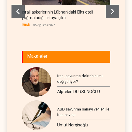
İsrail askerlerinin Lübnan'daki lüks oteli
Hürmüz
yağmaladığı ortaya çıktı
trafiği
İSRAİL
05 Ağustos 2026
İRAN
05
Makaleler
İran, savunma doktrinini mi
değiştiriyor?
Alptekin DURSUNOĞLU
ABD savunma sanayi verileri ile
İran savaşı
Umut Nergisoğlu