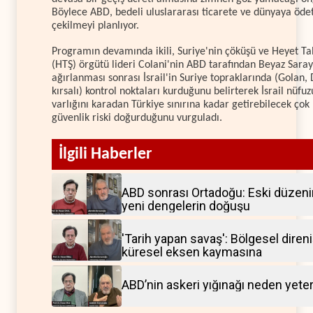
Böylece ABD, bedeli uluslararası ticarete ve dünyaya öd
çekilmeyi planlıyor.
Programın devamında ikili, Suriye'nin çöküşü ve Heyet Ta
(HTŞ) örgütü lideri Colani'nin ABD tarafından Beyaz Sara
ağırlanması sonrası İsrail'in Suriye topraklarında (Golan,
kırsalı) kontrol noktaları kurduğunu belirterek İsrail nüfu
varlığını karadan Türkiye sınırına kadar getirebilecek çok
güvenlik riski doğurduğunu vurguladı.
İlgili Haberler
ABD sonrası Ortadoğu: Eski düzeni
yeni dengelerin doğuşu
'Tarih yapan savaş': Bölgesel diren
küresel eksen kaymasına
ABD’nin askeri yığınağı neden yete