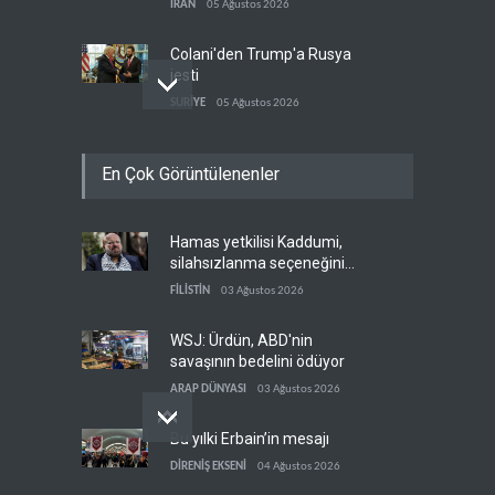
İRAN
05 Ağustos 2026
Colani'den Trump'a Rusya
jesti
SURİYE
05 Ağustos 2026
İsrail basınından terörist
En Çok Görüntülenenler
yerleşimcilere destek itirafı
İSRAİL
05 Ağustos 2026
Hamas yetkilisi Kaddumi,
Yemen Kızıldeniz kuzeyinde
silahsızlanma seçeneğini
Suudi petrol tankerini vurdu
reddetti
FİLİSTİN
03 Ağustos 2026
YEMEN
05 Ağustos 2026
WSJ: Ürdün, ABD'nin
savaşının bedelini ödüyor
ARAP DÜNYASI
03 Ağustos 2026
Bu yılki Erbain’in mesajı
DİRENİŞ EKSENİ
04 Ağustos 2026