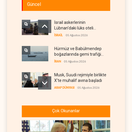
Güncel
İsrail askerlerinin
Lübnan'daki lüks oteli
yağmaladığı ortaya çıktı
İSRAİL
05 Ağustos 2026
Hürmüz ve Babülmendep
boğazlarında gemi trafiği
durağan seyrini koruyor
İRAN
05 Ağustos 2026
Musk, Suudi rejimiyle birlikte
X'te muhalif avına başladı
ARAP DÜNYASI
05 Ağustos 2026
İsrailli yazarlardan ABD'ye
‘Somaliland reçetesi’
Çok Okunanlar
İSRAİL
05 Ağustos 2026
NYT: Washington, İran'ı yine