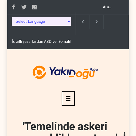
İsrailli yazarlardan ABD'ye ‘Somaliland reçetesi’..
NYT: Washington, İra
'Temelinde askeri