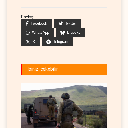
Paylaş:
Facebook
Twitter
WhatsApp
Bluesky
X
Telegram
İlginizi çekebilir