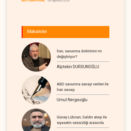
BATI YARIM KÜRE
06 Ağustos 2026
İRAN
06
Makaleler
İran, savunma doktrinini mi
değiştiriyor?
Alptekin DURSUNOĞLU
ABD savunma sanayi verileri ile
İran savaşı
Umut Nergisoğlu
Güney Lübnan; Saldırı ateşi ile
siyasetin sessizliği arasında