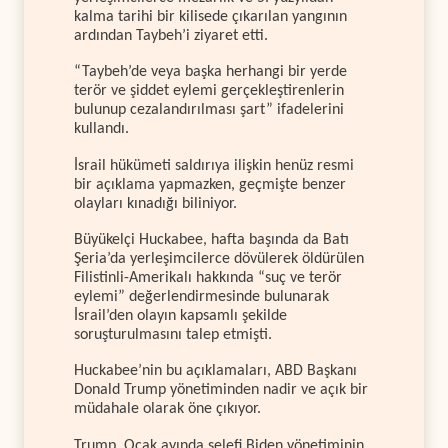
kalma tarihi bir kilisede çıkarılan yangının
ardından Taybeh’i ziyaret etti.
“Taybeh’de veya başka herhangi bir yerde
terör ve şiddet eylemi gerçekleştirenlerin
bulunup cezalandırılması şart” ifadelerini
kullandı.
İsrail hükümeti saldırıya ilişkin henüz resmi
bir açıklama yapmazken, geçmişte benzer
olayları kınadığı biliniyor.
Büyükelçi Huckabee, hafta başında da Batı
Şeria’da yerleşimcilerce dövülerek öldürülen
Filistinli-Amerikalı hakkında “suç ve terör
eylemi” değerlendirmesinde bulunarak
İsrail’den olayın kapsamlı şekilde
soruşturulmasını talep etmişti.
Huckabee’nin bu açıklamaları, ABD Başkanı
Donald Trump yönetiminden nadir ve açık bir
müdahale olarak öne çıkıyor.
Trump, Ocak ayında selefi Biden yönetiminin