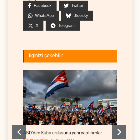
Facebook
Twitter
WhatsApp
Bluesky
X
Telegram
İlginizi çekebilir
ABD'den Küba ordusuna yeni yaptırımlar
Fars a
geçiş k