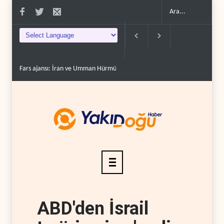
Fars ajansı: İran ve Umman Hürmüz Boğazı için geçiş..
Trump, mühimmat
ABD'den İsrail