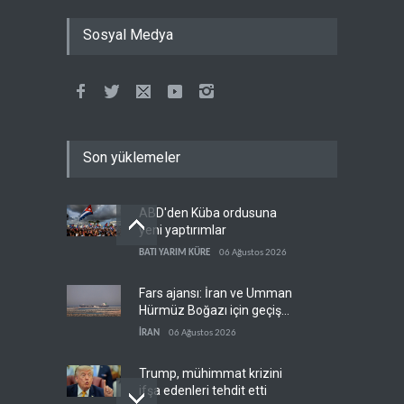
Sosyal Medya
Son yüklemeler
ABD'den Küba ordusuna
yeni yaptırımlar
BATI YARIM KÜRE
06 Ağustos 2026
Fars ajansı: İran ve Umman
Hürmüz Boğazı için geçiş
koridorlarında anlaştı
İRAN
06 Ağustos 2026
Trump, mühimmat krizini
ifşa edenleri tehdit etti