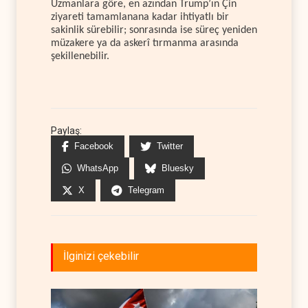
Uzmanlara göre, en azından Trump’ın Çin
ziyareti tamamlanana kadar ihtiyatlı bir
sakinlik sürebilir; sonrasında ise süreç yeniden
müzakere ya da askerî tırmanma arasında
şekillenebilir.
Paylaş:
Facebook
Twitter
WhatsApp
Bluesky
X
Telegram
İlginizi çekebilir