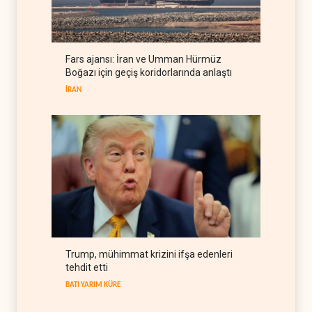
Colani, Hizbullah ile silah
bırakma diyaloğu için kanal
arıyor
LÜBNAN
06 Ağustos 2026
Fars ajansı: İran ve Umman Hürmüz
BM yetkilisinden İsrail'e gizli
Boğazı için geçiş koridorlarında anlaştı
belge akışı
İRAN
BATI YARIM KÜRE
06 Ağustos 2026
Trump, mühimmat krizini ifşa edenleri
tehdit etti
BATI YARIM KÜRE