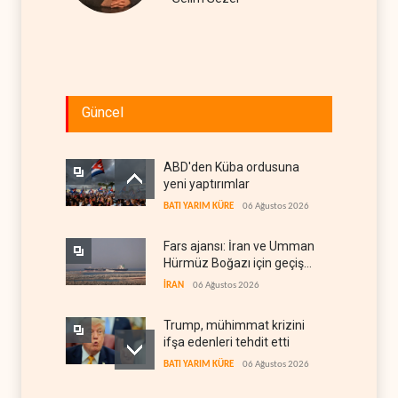
Güncel
ABD'den Küba ordusuna
yeni yaptırımlar
BATI YARIM KÜRE
06 Ağustos 2026
Fars ajansı: İran ve Umman
Hürmüz Boğazı için geçiş
koridorlarında anlaştı
İRAN
06 Ağustos 2026
Trump, mühimmat krizini
ifşa edenleri tehdit etti
BATI YARIM KÜRE
06 Ağustos 2026