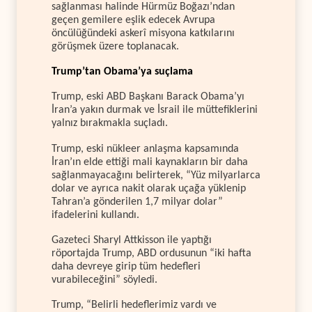
sağlanması halinde Hürmüz Boğazı’ndan
geçen gemilere eşlik edecek Avrupa
öncülüğündeki askerî misyona katkılarını
görüşmek üzere toplanacak.
Trump’tan Obama’ya suçlama
Trump, eski ABD Başkanı Barack Obama’yı
İran’a yakın durmak ve İsrail ile müttefiklerini
yalnız bırakmakla suçladı.
Trump, eski nükleer anlaşma kapsamında
İran’ın elde ettiği mali kaynakların bir daha
sağlanmayacağını belirterek, “Yüz milyarlarca
dolar ve ayrıca nakit olarak uçağa yüklenip
Tahran’a gönderilen 1,7 milyar dolar”
ifadelerini kullandı.
Gazeteci Sharyl Attkisson ile yaptığı
röportajda Trump, ABD ordusunun “iki hafta
daha devreye girip tüm hedefleri
vurabileceğini” söyledi.
Trump, “Belirli hedeflerimiz vardı ve