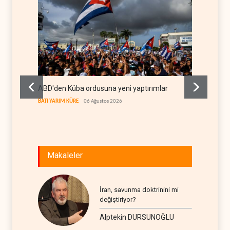
ABD'den Küba ordusuna yeni yaptırımlar
Fars a
geçiş k
BATI YARIM KÜRE
06 Ağustos 2026
İRAN
06
Makaleler
İran, savunma doktrinini mi
değiştiriyor?
Alptekin DURSUNOĞLU