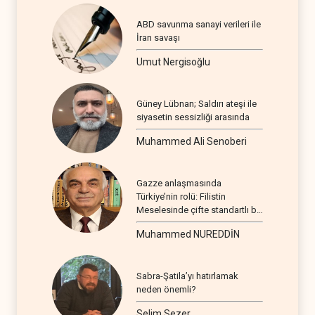
ABD savunma sanayi verileri ile
İran savaşı
Umut Nergisoğlu
Güney Lübnan; Saldırı ateşi ile
siyasetin sessizliği arasında
Muhammed Ali Senoberi
Gazze anlaşmasında
Türkiye’nin rolü: Filistin
Meselesinde çifte standartlı bir
seyir
Muhammed NUREDDİN
Sabra-Şatila’yı hatırlamak
neden önemli?
Selim Sezer