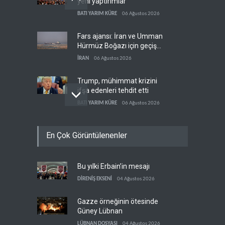
yeni yaptırımlar
BATI YARIM KÜRE
06 Ağustos 2026
Fars ajansı: İran ve Umman
Hürmüz Boğazı için geçiş
koridorlarında anlaştı
İRAN
06 Ağustos 2026
Trump, mühimmat krizini
ifşa edenleri tehdit etti
BATI YARIM KÜRE
06 Ağustos 2026
Demokratlar: Trump Batı
En Çok Görüntülenenler
Şeria'da işgalci
yerleşimcilere cezasızlık
BATI YARIM KÜRE
06 Ağustos 2026
sağladı
Bu yılki Erbain’in mesajı
İsrail, beyin göçünde rekora
koşuyor
DİRENİŞ EKSENİ
04 Ağustos 2026
İSRAİL
06 Ağustos 2026
Gazze örneğinin ötesinde
Güney Lübnan
LÜBNAN DOSYASI
04 Ağustos 2026