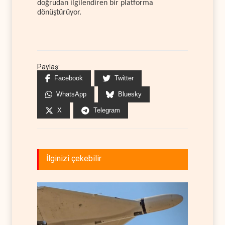
doğrudan ilgilendiren bir platforma
dönüştürüyor.
Paylaş:
Facebook
Twitter
WhatsApp
Bluesky
X
Telegram
İlginizi çekebilir