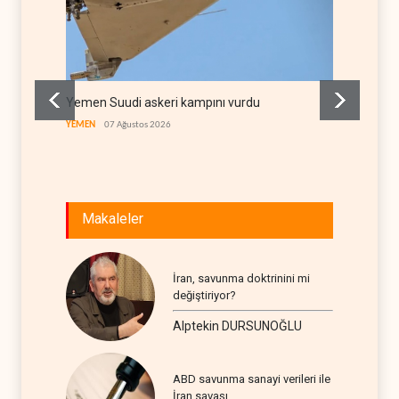
Yemen Suudi askeri kampını vurdu
WSJ: İ
kaynakl
YEMEN
07 Ağustos 2026
BATI YAR
Makaleler
İran, savunma doktrinini mi
değiştiriyor?
Alptekin DURSUNOĞLU
ABD savunma sanayi verileri ile
İran savaşı