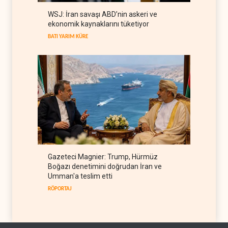
WSJ: İran savaşı ABD’nin askeri ve
Foreign Affairs: ABD
ekonomik kaynaklarını tüketiyor
Ortadoğu'dan elini çekmeli
BATI YARIM KÜRE
BATI YARIM KÜRE
07 Ağustos 2026
Gazeteci Magnier: Trump, Hürmüz
Boğazı denetimini doğrudan İran ve
Umman'a teslim etti
RÖPORTAJ