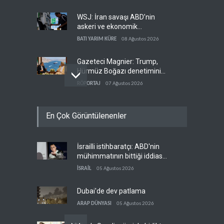
WSJ: İran savaşı ABD’nin
askeri ve ekonomik
kaynaklarını tüketiyor
BATI YARIM KÜRE
08 Ağustos 2026
Gazeteci Magnier: Trump,
Hürmüz Boğazı denetimini
doğrudan İran ve Umman'a
RÖPORTAJ
07 Ağustos 2026
teslim etti
Irak Direnişi: Misilleme
En Çok Görüntülenenler
ertelendi, hesap kapanmadı
IRAK
07 Ağustos 2026
İsrailli istihbaratçı: ABD'nin
Çin'in petrol ithalatı on yıllık
mühimmatının bittiği iddiası
dipten sonra yükseldi
bir iç kavga
İSRAİL
05 Ağustos 2026
ASYA
07 Ağustos 2026
Dubai'de dev patlama
ARAP DÜNYASI
05 Ağustos 2026