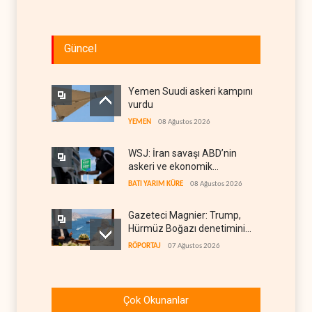
Güncel
Yemen Suudi askeri kampını
vurdu
YEMEN
08 Ağustos 2026
WSJ: İran savaşı ABD’nin
askeri ve ekonomik
kaynaklarını tüketiyor
BATI YARIM KÜRE
08 Ağustos 2026
Gazeteci Magnier: Trump,
Hürmüz Boğazı denetimini
doğrudan İran ve Umman'a
RÖPORTAJ
07 Ağustos 2026
teslim etti
Irak Direnişi: Misilleme
ertelendi, hesap kapanmadı
Çok Okunanlar
IRAK
07 Ağustos 2026