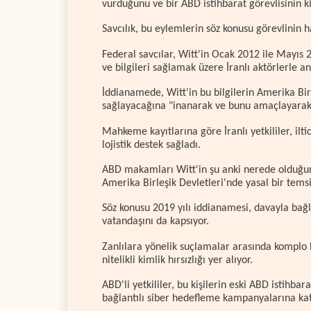
vurduğunu ve bir ABD istihbarat görevlisinin kim
Savcılık, bu eylemlerin söz konusu görevlinin h
Federal savcılar, Witt'in Ocak 2012 ile Mayıs 
ve bilgileri sağlamak üzere İranlı aktörlerle anl
İddianamede, Witt'in bu bilgilerin Amerika Bir
sağlayacağına "inanarak ve bunu amaçlayarak" 
Mahkeme kayıtlarına göre İranlı yetkililer, ilti
lojistik destek sağladı.
ABD makamları Witt'in şu anki nerede olduğu
Amerika Birleşik Devletleri'nde yasal bir temsil
Söz konusu 2019 yılı iddianamesi, davayla bağla
vatandaşını da kapsıyor.
Zanlılara yönelik suçlamalar arasında komplo
nitelikli kimlik hırsızlığı yer alıyor.
ABD'li yetkililer, bu kişilerin eski ABD istihba
bağlantılı siber hedefleme kampanyalarına katı