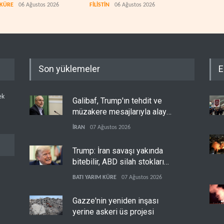
or
 KÜRE
06 Ağustos 2026
FİLİSTİN
06 Ağustos 2026
İSRAİ
Son yüklemeler
E
ek
Galibaf, Trump'ın tehdit ve
müzakere mesajlarıyla alay
etti
İRAN
07 Ağustos 2026
Trump: İran savaşı yakında
bitebilir, ABD silah stokları
zorlanıyor
BATI YARIM KÜRE
07 Ağustos 2026
Gazze'nin yeniden inşası
yerine askeri üs projesi