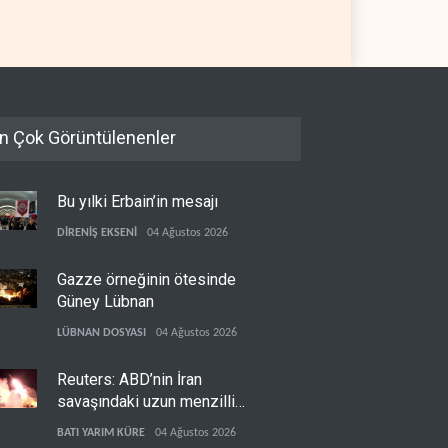
L
06 Ağustos 2026
FİLİSTİN
06 Ağustos 2026
n Çok Görüntülenenler
Bu yılki Erbain’in mesajı
DİRENİŞ EKSENİ
04 Ağustos 2026
Gazze örneğinin ötesinde
Güney Lübnan
LÜBNAN DOSYASI
04 Ağustos 2026
Reuters: ABD’nin İran
savaşındaki uzun menzilli
füze stokları tükenme
BATI YARIM KÜRE
04 Ağustos 2026
noktasına geldi