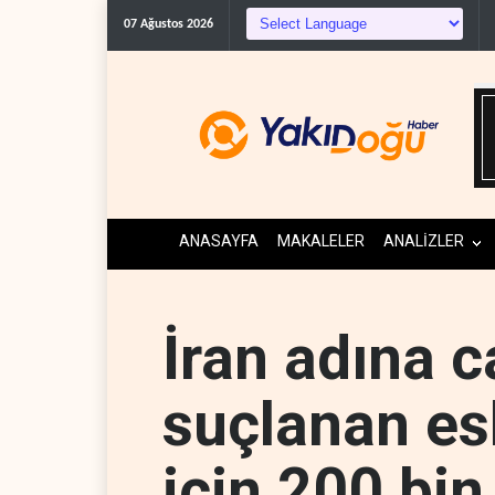
Galibaf, Trump'ın tehdit ve m
07 Ağustos 2026
ANASAYFA
MAKALELER
ANALİZLER
İran adına c
suçlanan es
için 200 bin