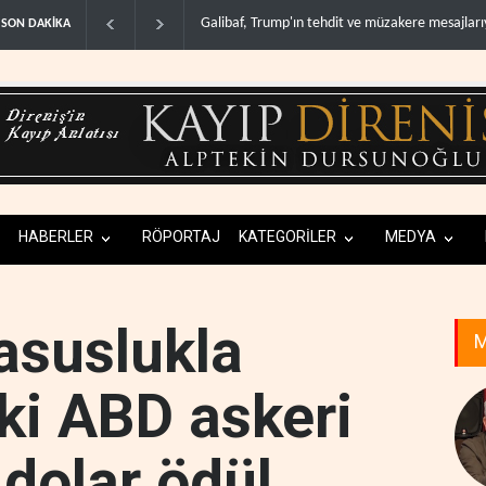
üzakere mesajlarıyla alay et..
Trump: İran savaşı yakında bitebilir, ABD silah 
SON DAKİKA
HABERLER
RÖPORTAJ
KATEGORİLER
MEDYA
asuslukla
M
ki ABD askeri
 dolar ödül