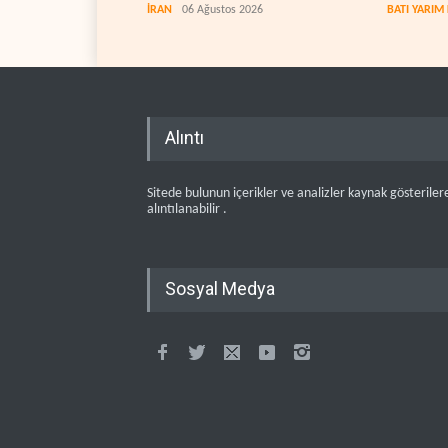
etti
zorlanıy
İRAN
06 Ağustos 2026
BATI YARIM
Alıntı
Sitede bulunun içerikler ve analizler kaynak gösteriler
alıntılanabilir .
Sosyal Medya