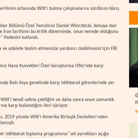
rilimin ortasında Witt'i bulma çalışmalarını sürdüren büro,
Siber Bölümü Özel Temsilcisi Daniel Wierzbicki, konuya dair
e İran tarihinin bu kritik döneminde, onun nerede olduğunu
" ifadesini kullandı.
 ve adalete teslim etmemize yardımcı olabilmeniz için FBI
önce Hava Kuvvetleri Özel Soruşturma Ofisi'nde karşı
sında Batı Asya genelinde karşı istihbarat görevlerinde yer
G
Witt'i kendi safına çektiğini ve daha sonra onun uzmanlık
m
ına karşı kullandığını ileri sürüyor.
İ
 2019 yılında Witt'i Amerika Birleşik Devletleri'nden
çlamıştı.
 bir istihbarat toplama programına" ait ayrıntıları açığa