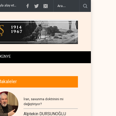
stoklar�..
Gazze'nin yeniden inşası yerine askeri üs projesi..
İsrail ordusund
KÜNYE
akaleler
İran, savunma doktrinini mi
değiştiriyor?
Alptekin DURSUNOĞLU