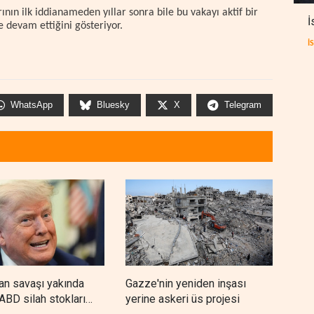
nın ilk iddianameden yıllar sonra bile bu vakayı aktif bir
İ
 devam ettiğini gösteriyor.
İ
WhatsApp
Bluesky
X
Telegram
ran savaşı yakında
Gazze'nin yeniden inşası
İsra
, ABD silah stokları
yerine askeri üs projesi
kriz