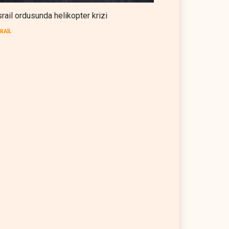
srail ordusunda helikopter krizi
SRAİL
il ordusunda helikopter
UNICEF: Gazze'de ateşkesten
i
bu yana 300 çocuk öldürüldü