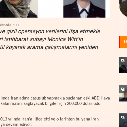
olar ödül
YDH
 ve gizli operasyon verilerini ifşa etmekle
 istihbarat subayı Monica Witt'in
G
ül koyarak arama çalışmalarını yeniden
ılında İran adına casusluk yapmakla suçlanan eski ABD Hava
kalanmasını sağlayacak bilgiler için 200,000 dolar ödül
13 yılında İran'a iltica etti ve o tarihten bu yana İran
aya devam ediyor.