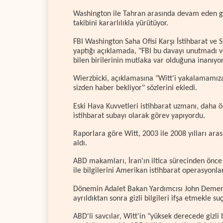
Washington ile Tahran arasında devam eden ge
takibini kararlılıkla yürütüyor.
FBI Washington Saha Ofisi Karşı İstihbarat ve 
yaptığı açıklamada, "FBI bu davayı unutmadı v
bilen birilerinin mutlaka var olduğuna inanıyor
Wierzbicki, açıklamasına "Witt'i yakalamamıza
sizden haber bekliyor" sözlerini ekledi.
Eski Hava Kuvvetleri istihbarat uzmanı, daha 
istihbarat subayı olarak görev yapıyordu.
Raporlara göre Witt, 2003 ile 2008 yılları ara
aldı.
ABD makamları, İran'ın iltica sürecinden önce 
ile bilgilerini Amerikan istihbarat operasyonlar
Dönemin Adalet Bakan Yardımcısı John Demers,
ayrıldıktan sonra gizli bilgileri ifşa etmekle su
ABD'li savcılar, Witt'in "yüksek derecede gizli