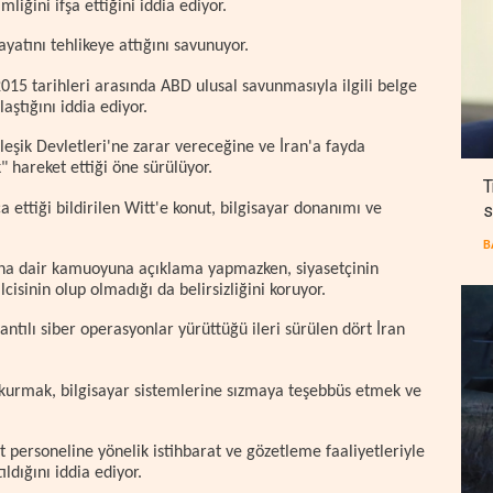
liğini ifşa ettiğini iddia ediyor.
ayatını tehlikeye attığını savunuyor.
2015 tarihleri arasında ABD ulusal savunmasıyla ilgili belge
aştığını iddia ediyor.
leşik Devletleri'ne zarar vereceğine ve İran'a fayda
hareket ettiği öne sürülüyor.
T
ca ettiği bildirilen Witt'e konut, bilgisayar donanımı ve
s
B
na dair kamuoyuna açıklama yapmazken, siyasetçinin
cisinin olup olmadığı da belirsizliğini koruyor.
ntılı siber operasyonlar yürüttüğü ileri sürülen dört İran
 kurmak, bilgisayar sistemlerine sızmaya teşebbüs etmek ve
rat personeline yönelik istihbarat ve gözetleme faaliyetleriyle
ldığını iddia ediyor.