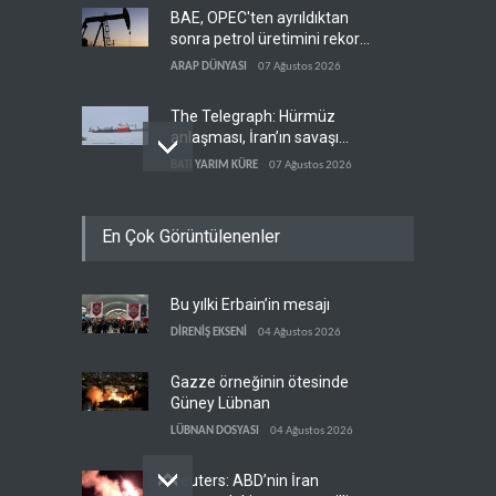
BAE, OPEC'ten ayrıldıktan
sonra petrol üretimini rekor
düzeye çıkardı
ARAP DÜNYASI
07 Ağustos 2026
The Telegraph: Hürmüz
anlaşması, İran’ın savaşı
kazandığını gösteriyor
BATI YARIM KÜRE
07 Ağustos 2026
Yemen’den dengeleri
En Çok Görüntülenenler
değiştirecek yeni askeri
denklem
YEMEN
07 Ağustos 2026
Bu yılki Erbain’in mesajı
İsrail güçleri Lübnan
ordusunu hedef aldı
DİRENİŞ EKSENİ
04 Ağustos 2026
LÜBNAN
07 Ağustos 2026
Gazze örneğinin ötesinde
Güney Lübnan
LÜBNAN DOSYASI
04 Ağustos 2026
Reuters: ABD’nin İran