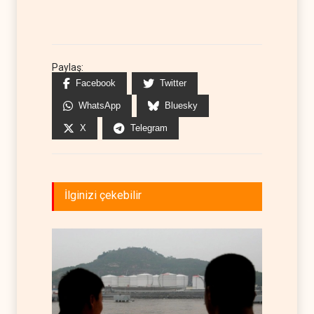
Paylaş:
Facebook
Twitter
WhatsApp
Bluesky
X
Telegram
İlginizi çekebilir