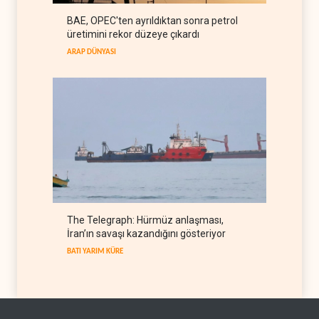
Trump: İran savaşı yakında
BAE, OPEC'ten ayrıldıktan sonra petrol
bitebilir, ABD silah stokları
üretimini rekor düzeye çıkardı
zorlanıyor
BATI YARIM KÜRE
07 Ağustos 2026
ARAP DÜNYASI
The Telegraph: Hürmüz anlaşması,
İran’ın savaşı kazandığını gösteriyor
BATI YARIM KÜRE