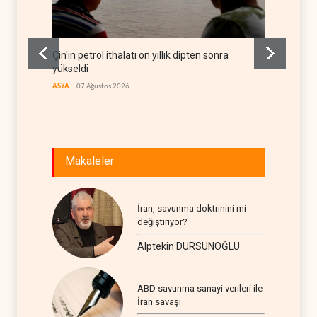
Çin'in petrol ithalatı on yıllık dipten sonra
BAE, OP
yükseldi
rekor 
ASYA
07 Ağustos 2026
ARAP DÜ
Makaleler
İran, savunma doktrinini mi
değiştiriyor?
Alptekin DURSUNOĞLU
ABD savunma sanayi verileri ile
İran savaşı