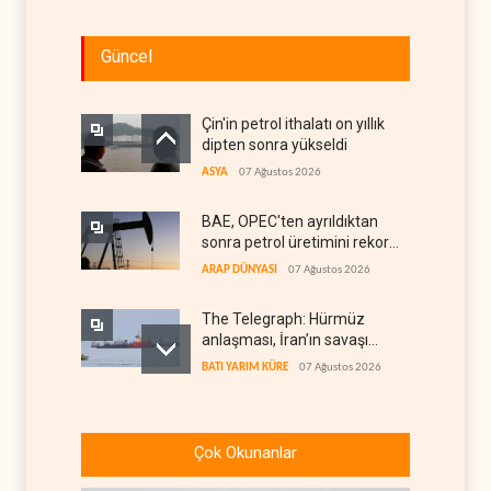
Güncel
Çin'in petrol ithalatı on yıllık
dipten sonra yükseldi
ASYA
07 Ağustos 2026
BAE, OPEC'ten ayrıldıktan
sonra petrol üretimini rekor
düzeye çıkardı
ARAP DÜNYASI
07 Ağustos 2026
The Telegraph: Hürmüz
anlaşması, İran’ın savaşı
kazandığını gösteriyor
BATI YARIM KÜRE
07 Ağustos 2026
Yemen’den dengeleri
değiştirecek yeni askeri
Çok Okunanlar
denklem
YEMEN
07 Ağustos 2026