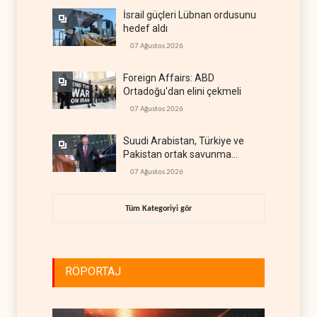
İsrail güçleri Lübnan ordusunu
hedef aldı
07 Ağustos 2026
Foreign Affairs: ABD
Ortadoğu'dan elini çekmeli
07 Ağustos 2026
Suudi Arabistan, Türkiye ve
Pakistan ortak savunma
anlaşması imzaladı
07 Ağustos 2026
Tüm Kategoriyi gör
RÖPORTAJ