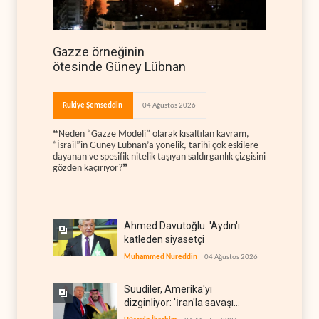
Gazze örneğinin
ötesinde Güney Lübnan
Rukiye Şemseddin
04 Ağustos 2026
❝Neden “Gazze Modeli” olarak kısaltılan kavram,
“İsrail”in Güney Lübnan’a yönelik, tarihi çok eskilere
dayanan ve spesifik nitelik taşıyan saldırganlık çizgisini
gözden kaçırıyor?❞
Ahmed Davutoğlu: 'Aydın'ı
katleden siyasetçi
Muhammed Nureddin
04 Ağustos 2026
Suudiler, Amerika'yı
dizginliyor: 'İran'la savaşı
kaldıracak gücümüz yok'