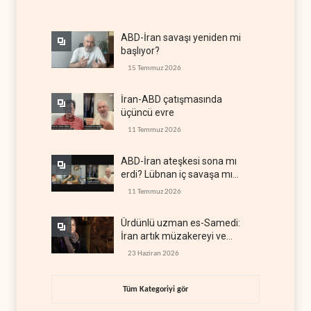
ABD-İran savaşı yeniden mi
başlıyor?
15 Temmuz 2026
İran-ABD çatışmasında
üçüncü evre
11 Temmuz 2026
ABD-İran ateşkesi sona mı
erdi? Lübnan iç savaşa mı
gidiyor?
11 Temmuz 2026
Ürdünlü uzman es-Samedi:
İran artık müzakereyi ve
çatışmayı aynı anda yürütüyor
23 Haziran 2026
Tüm Kategoriyi gör