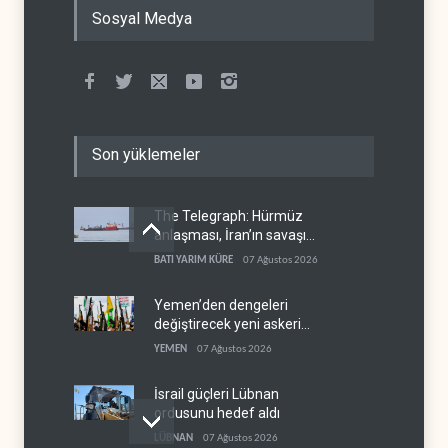
Sosyal Medya
Son yüklemeler
The Telegraph: Hürmüz
anlaşması, İran’ın savaşı
kazandığını gösteriyor
BATI YARIM KÜRE
07 Ağustos 2026
Yemen’den dengeleri
değiştirecek yeni askeri
denklem
YEMEN
07 Ağustos 2026
İsrail güçleri Lübnan
ordusunu hedef aldı
LÜBNAN
07 Ağustos 2026