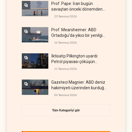
Prof. Pape: İran bugün
savaştan önceki dönemden
çok daha güçlü
23 Temmuz 2026
Prof. Mearsheimer: ABD
Ortadoğu'da yıkıcı bir yenilgi
aldı
16 Temmuz 2026
İktisatçı Pilkington uyardı:
Petrol piyasası çöküşün
eşiğinde
11 Temmuz 2026
Gazeteci Magnier: ABD deniz
hakimiyeti üzerinden kurduğu
küresel gücü kaybetti
04 Temmuz 2026
Tüm Kategoriyi gör