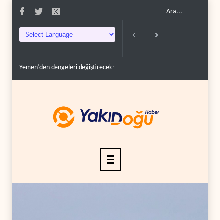
Yemen’den dengeleri değiştirecek yeni askeri denklem..
İsrail güçleri Lübna