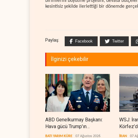
birimlerini büyütme projesini, devasa bütçeler,
kesintisiz şekilde ilerlettiği bir dönemde gerçek
Paylaş:
Facebook
Twitter
İlginizi çekebilir
ABD Genelkurmay Başkanı:
WSJ: İra
Hava gücü Trump'ın
Körfez’d
hedeflerine yetmez
erdiriyor
BATI YARIM KÜRE
07 Ağustos 2026
İRAN
07 A