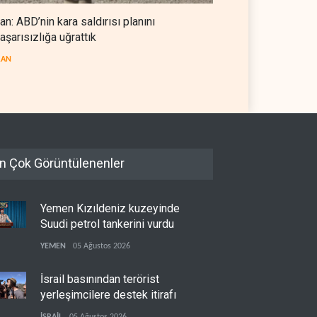
ran: ABD’nin kara saldırısı planını
aşarısızlığa uğrattık
RAN
n Çok Görüntülenenler
Yemen Kızıldeniz kuzeyinde
Suudi petrol tankerini vurdu
YEMEN
05 Ağustos 2026
İsrail basınından terörist
yerleşimcilere destek itirafı
İSRAİL
05 Ağustos 2026