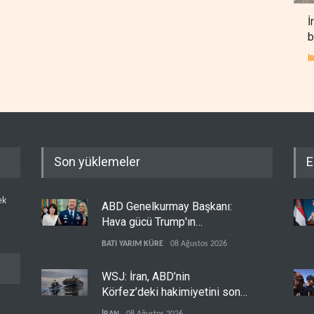
İ
b
İ
Son yüklemeler
E
ek
ABD Genelkurmay Başkanı:
Hava gücü Trump'ın
hedeflerine yetmez
BATI YARIM KÜRE
08 Ağustos 2026
WSJ: İran, ABD’nin
Körfez’deki hakimiyetini sona
erdiriyor
İRAN
08 Ağustos 2026