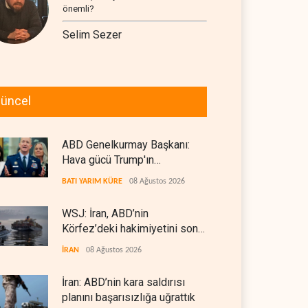
önemli?
Selim Sezer
üncel
ABD Genelkurmay Başkanı:
Hava gücü Trump'ın
hedeflerine yetmez
BATI YARIM KÜRE
08 Ağustos 2026
WSJ: İran, ABD’nin
Körfez’deki hakimiyetini sona
erdiriyor
İRAN
08 Ağustos 2026
İran: ABD’nin kara saldırısı
planını başarısızlığa uğrattık