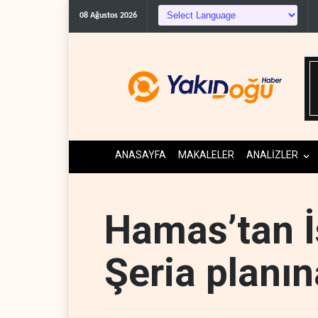
ABD Genelkurmay Başkanı: Hav
08 Ağustos 2026
ANASAYFA
MAKALELER
ANALİZLER
Hamas’tan İs
Şeria planın