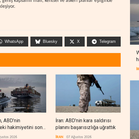
 geniş kapsamlı mali, kentsel ve askeri planlar eşliğinde
leşiyor.
WhatsApp
Bluesky
X
Telegram
W
h
İ
n, ABD’nin
İran: ABD’nin kara saldırısı
Hizb
eki hakimiyetini sona
planını başarısızlığa uğrattık
‘sil
den
ğustos 2026
İRAN
07 Ağustos 2026
LÜBN