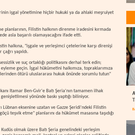
inin işgal yönetimine hiçbir hukuki ya da ahlaki meşruiyet
 planlarının, Filistin halkının direnme iradesini kırmada
ede asla başarılı olamayacağını ifade etti.
tin halkına, "işgale ve yerleşimci çetelerine karşı direnişi
 çağrı yapıldı.
ssizlik ve suç ortaklığı politikasını derhal terk edin;
il eyleme geçin. İşgal hükümetini halkımıza, topraklarımıza
allerinden ötürü uluslararası hukuk önünde sorumlu tutun"
Bakanı Itamar Ben-Gvir'e Batı Şeria'nın tamamen ilhak
A
 genişletilmesi yönünde baskı yaptığı biliniyor.
T
 Lübnan eksenine uzatan ve Gazze Şeridi'ndeki Filistin
B
öçü teşvik etme" planlarını da hükümet masasına taşıdığı
u Kudüs olmak üzere Batı Şeria genelindeki yerleşim