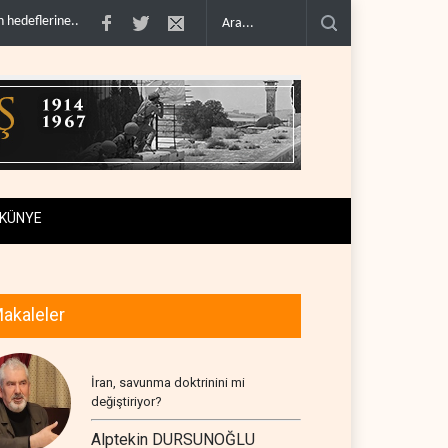
na erdir..
İran: ABD’nin kara saldırısı planını başarısızlı..
Hizbullah’ın ‘silahs
KÜNYE
akaleler
İran, savunma doktrinini mi
değiştiriyor?
Alptekin DURSUNOĞLU