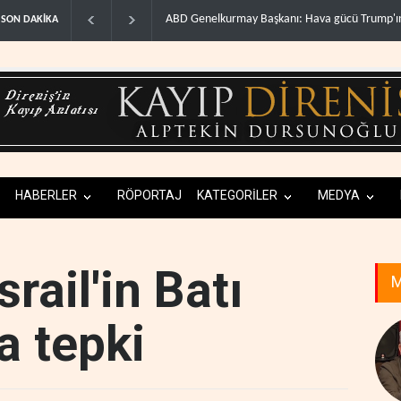
a gücü Trump'ın hedeflerine..
WSJ: İran, ABD’nin Körfez’deki hakimiyetini so
SON DAKİKA
HABERLER
RÖPORTAJ
KATEGORİLER
MEDYA
rail'in Batı
M
a tepki