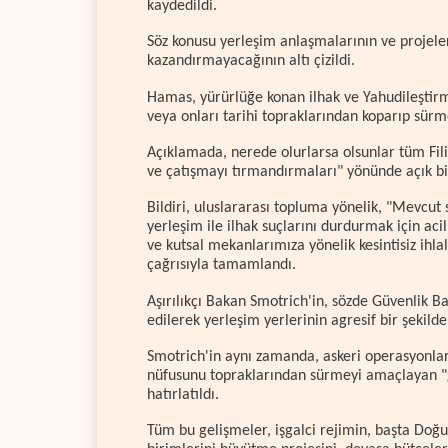
kaydedildi.
Söz konusu yerleşim anlaşmalarının ve projeler
kazandırmayacağının altı çizildi.
Hamas, yürürlüğe konan ilhak ve Yahudileştirme
veya onları tarihi topraklarından koparıp sürm
Açıklamada, nerede olurlarsa olsunlar tüm Filis
ve çatışmayı tırmandırmaları" yönünde açık bir
Bildiri, uluslararası topluma yönelik, "Mevcut se
yerleşim ile ilhak suçlarını durdurmak için ac
ve kutsal mekanlarımıza yönelik kesintisiz ihl
çağrısıyla tamamlandı.
Aşırılıkçı Bakan Smotrich'in, sözde Güvenlik 
edilerek yerleşim yerlerinin agresif bir şekilde
Smotrich'in aynı zamanda, askeri operasyonları
nüfusunu topraklarından sürmeyi amaçlayan "g
hatırlatıldı.
Tüm bu gelişmeler, işgalci rejimin, başta Doğ