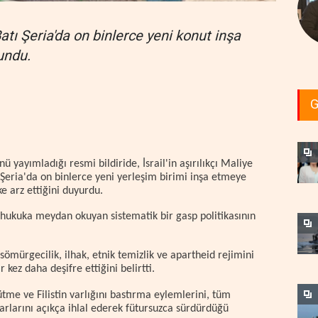
atı Şeria'da on binlerce yeni konut inşa
undu.
G
yayımladığı resmi bildiride, İsrail'in aşırılıkçı Maliye
ı Şeria'da on binlerce yeni yerleşim birimi inşa etmeye
ke arz ettiğini duyurdu.
 hukuka meydan okuyan sistematik bir gasp politikasının
mürgecilik, ilhak, etnik temizlik ve apartheid rejimini
kez daha deşifre ettiğini belirtti.
ütme ve Filistin varlığını bastırma eylemlerini, tüm
rarlarını açıkça ihlal ederek fütursuzca sürdürdüğü