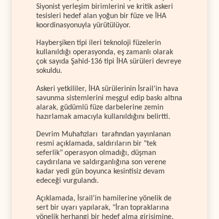
Siyonist yerleşim birimlerini ve kritik askeri
tesisleri hedef alan yoğun bir füze ve İHA
koordinasyonuyla yürütülüyor.
Hayberşiken tipi ileri teknoloji füzelerin
kullanıldığı operasyonda, eş zamanlı olarak
çok sayıda Şahid-136 tipi İHA sürüleri devreye
sokuldu.
Askeri yetkililer, İHA sürülerinin İsrail'in hava
savunma sistemlerini meşgul edip baskı altına
alarak, güdümlü füze darbelerine zemin
hazırlamak amacıyla kullanıldığını belirtti.
Devrim Muhafızları tarafından yayınlanan
resmi açıklamada, saldırıların bir "tek
seferlik" operasyon olmadığı, düşman
caydırılana ve saldırganlığına son verene
kadar yedi gün boyunca kesintisiz devam
edeceği vurgulandı.
Açıklamada, İsrail'in hamilerine yönelik de
sert bir uyarı yapılarak, "İran topraklarına
yönelik herhangi bir hedef alma girişimine,