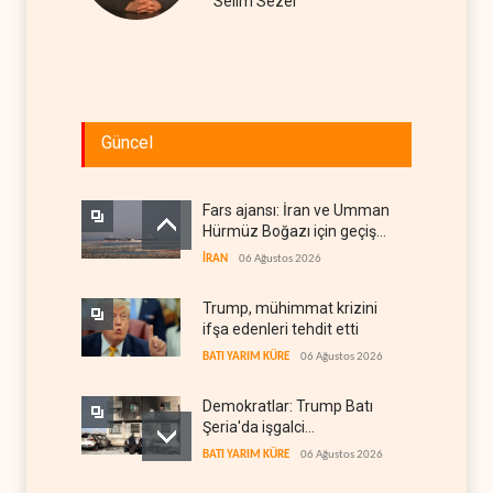
Selim Sezer
Güncel
Fars ajansı: İran ve Umman
Hürmüz Boğazı için geçiş
koridorlarında anlaştı
İRAN
06 Ağustos 2026
Trump, mühimmat krizini
ifşa edenleri tehdit etti
BATI YARIM KÜRE
06 Ağustos 2026
Demokratlar: Trump Batı
Şeria'da işgalci
yerleşimcilere cezasızlık
BATI YARIM KÜRE
06 Ağustos 2026
sağladı