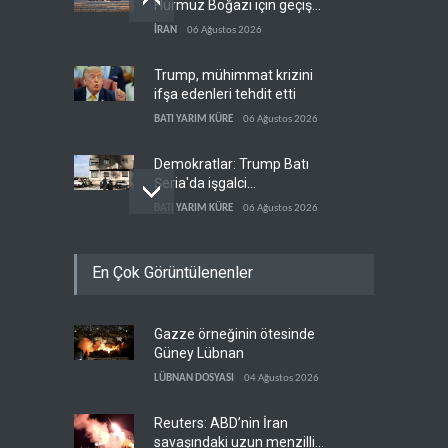
Hürmüz Boğazı için geçiş
koridorlarında anlaştı
İRAN
06 Ağustos 2026
Trump, mühimmat krizini
ifşa edenleri tehdit etti
BATI YARIM KÜRE
06 Ağustos 2026
Demokratlar: Trump Batı
Şeria'da işgalci
yerleşimcilere cezasızlık
BATI YARIM KÜRE
06 Ağustos 2026
sağladı
İsrail, beyin göçünde rekora
En Çok Görüntülenenler
koşuyor
İSRAİL
06 Ağustos 2026
Gazze örneğinin ötesinde
ABD'den Küba ordusuna
Güney Lübnan
yeni yaptırımlar
LÜBNAN DOSYASI
04 Ağustos 2026
BATI YARIM KÜRE
06 Ağustos 2026
Reuters: ABD’nin İran
savaşındaki uzun menzilli