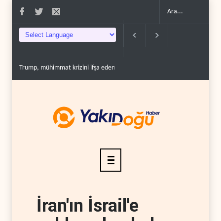
hdit etti..
Demokratlar: Trump Batı Şeria'da işgalci yerleşimcilere ..
İsrail
İran'ın İsrail'e