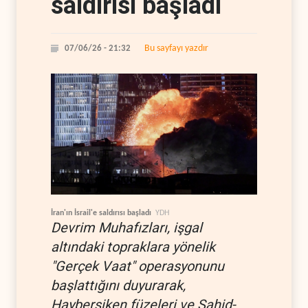
saldırısı başladı
Bu sayfayı yazdır
07/06/26 - 21:32
İran'ın İsrail'e saldırısı başladı
YDH
Devrim Muhafızları, işgal
altındaki topraklara yönelik
"Gerçek Vaat" operasyonunu
başlattığını duyurarak,
Hayberşiken füzeleri ve Şahid-