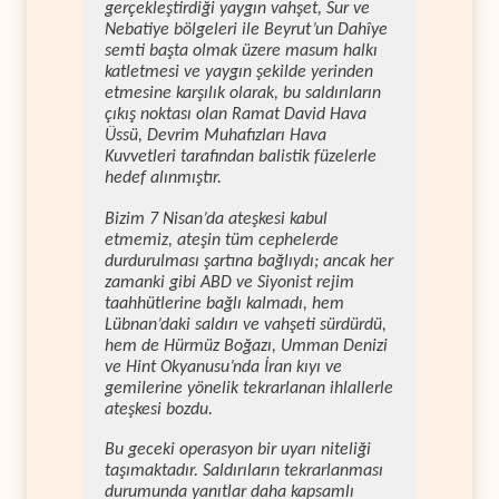
gerçekleştirdiği yaygın vahşet, Sur ve
Nebatiye bölgeleri ile Beyrut’un Dahîye
semti başta olmak üzere masum halkı
katletmesi ve yaygın şekilde yerinden
etmesine karşılık olarak, bu saldırıların
çıkış noktası olan Ramat David Hava
Üssü, Devrim Muhafızları Hava
Kuvvetleri tarafından balistik füzelerle
hedef alınmıştır.
Bizim 7 Nisan’da ateşkesi kabul
etmemiz, ateşin tüm cephelerde
durdurulması şartına bağlıydı; ancak her
zamanki gibi ABD ve Siyonist rejim
taahhütlerine bağlı kalmadı, hem
Lübnan’daki saldırı ve vahşeti sürdürdü,
hem de Hürmüz Boğazı, Umman Denizi
ve Hint Okyanusu’nda İran kıyı ve
gemilerine yönelik tekrarlanan ihlallerle
ateşkesi bozdu.
Bu geceki operasyon bir uyarı niteliği
taşımaktadır. Saldırıların tekrarlanması
durumunda yanıtlar daha kapsamlı