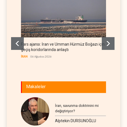
Fars ajansı: İran ve Umman Hürmüz Boğazı için
Trump,
geçiş koridorlarında anlaştı
etti
İRAN
06 Ağustos 2026
BATI YAR
Makaleler
İran, savunma doktrinini mi
değiştiriyor?
Alptekin DURSUNOĞLU