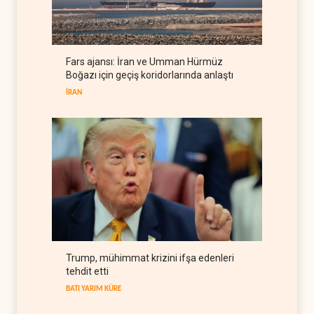
BM yetkilisinden İsrail'e gizli
belge akışı
BATI YARIM KÜRE
06 Ağustos 2026
Fars ajansı: İran ve Umman Hürmüz
ABD'den Küba ordusuna
Boğazı için geçiş koridorlarında anlaştı
yeni yaptırımlar
İRAN
BATI YARIM KÜRE
06 Ağustos 2026
Trump, mühimmat krizini ifşa edenleri
tehdit etti
BATI YARIM KÜRE