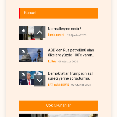
Güncel
Normalleşme nedir?
İSRAİL EKSENİ
09 Ağustos 2026
ABD'den Rus petrolünü alan
ülkelere yüzde 100'e varan
gümrük vergisi
RUSYA
09 Ağustos 2026
Demokratlar Trump için azil
süreci yerine soruşturma
hazırlıyor
BATI YARIM KÜRE
09 Ağustos 2026
Hürmüz krizi Guyana ve
Afrika'daki petrol
Çok Okunanlar
üreticilerine yaradı
AFRİKA
09 Ağustos 2026