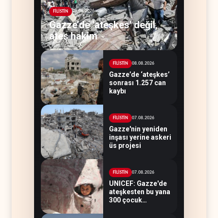
09.08.2026
FİLİSTİN
Gazze’de 'ateşkes' değil,
ateş hakim
08.08.2026
FİLİSTİN
Gazze’de ‘ateşkes’
sonrası 1.257 can
kaybı
07.08.2026
FİLİSTİN
Gazze'nin yeniden
inşası yerine askeri
üs projesi
07.08.2026
FİLİSTİN
UNICEF: Gazze'de
ateşkesten bu yana
300 çocuk
öldürüldü