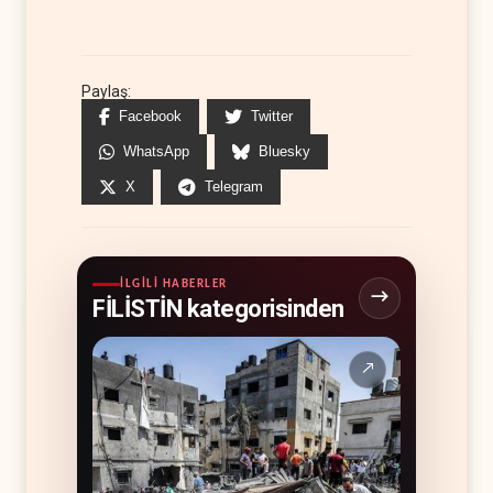
Paylaş:
Facebook
Twitter
WhatsApp
Bluesky
X
Telegram
İLGILI HABERLER
FİLİSTİN kategorisinden
↗