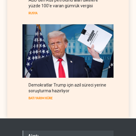
ABD'den Rus petrolünü alan ülkelere
The Guardian: Trump’ın İran
yüzde 100'e varan gümrük vergisi
stratejisi alay konusu oldu
RUSYA
BATI YARIM KÜRE
08 Ağustos 2026
Demokratlar Trump için azil süreci yerine
soruşturma hazırlıyor
BATI YARIM KÜRE