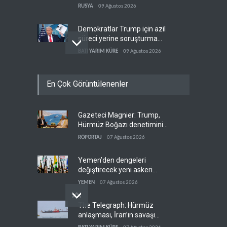
gümrük vergisi
RUSYA
09 Ağustos 2026
Demokratlar Trump için azil
süreci yerine soruşturma
hazırlıyor
BATI YARIM KÜRE
09 Ağustos 2026
Hürmüz krizi Guyana ve
En Çok Görüntülenenler
Afrika'daki petrol
üreticilerine yaradı
AFRİKA
09 Ağustos 2026
Gazeteci Magnier: Trump,
Pentagon silah şirketlerine
Hürmüz Boğazı denetimini
21 gün süre verdi
doğrudan İran ve Umman'a
RÖPORTAJ
07 Ağustos 2026
BATI YARIM KÜRE
09 Ağustos 2026
teslim etti
Yemen’den dengeleri
değiştirecek yeni askeri
denklem
YEMEN
07 Ağustos 2026
The Telegraph: Hürmüz
anlaşması, İran’ın savaşı
kazandığını gösteriyor