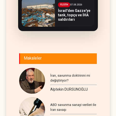
07.08.2026
FİLİSTİN
İsrail'den Gazze'ye
tank, topçu ve İHA
saldırıları
Makaleler
İran, savunma doktrinini mi
değiştiriyor?
Alptekin DURSUNOĞLU
ABD savunma sanayi verileri ile
İran savaşı