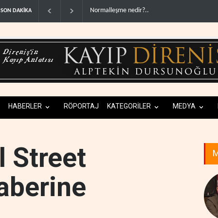
ABD'den Rus petrolünü alan ülkelere yüzde 10
SON DAKİKA
HABERLER
RÖPORTAJ
KATEGORİLER
MEDYA
l Street
M
haberine