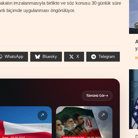
bakatın imzalanmasıyla birlikte ve söz konusu 30 günlük süre
anlı biçimde uygulanması öngörülüyor.
A
y
WhatsApp
Bluesky
X
Telegram
R
Tümünü Gör
→
↗
↗
D