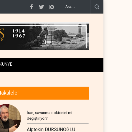
0'e varan g�..
Demokratlar Trump için azil süreci yerine soruşturma haz�..
KÜNYE
akaleler
İran, savunma doktrinini mi
değiştiriyor?
Alptekin DURSUNOĞLU