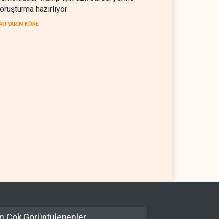
oruşturma hazırlıyor
ATI YARIM KÜRE
n Çok Görüntülenenler