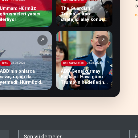
09.08.2026
08.08.2026
İRAN
BATI YARIM KÜRE
s
Umman: Hürmüz
The Guardian:
görüşmeleri yapıcı
Trump’ın İran
B
ilerliyor
stratejisi alay konusu
oldu
↗
↗
08.08.2026
08.08.2026
İRAN
BATI YARIM KÜRE
ABD’nin onlarca
ABD Genelkurmay
savaş uçağı da
Başkanı: Hava gücü
yetmedi: Hürmüz’de
Trump'ın hedeflerine
gemi vuruldu
yetmez
Son yüklemeler
E