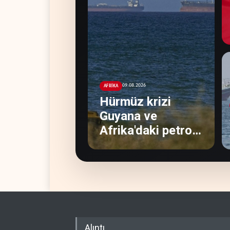
09.08.2026
AFRİKA
Hürmüz krizi
Guyana ve
Afrika'daki petrol
üreticilerine
yaradı
Alıntı