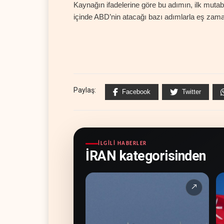
Kaynağın ifadelerine göre bu adımın, ilk muta
içinde ABD’nin atacağı bazı adımlarla eş zam
Paylaş:
Facebook
Twitter
İLGILI HABERLER
İRAN kategorisinden
↗