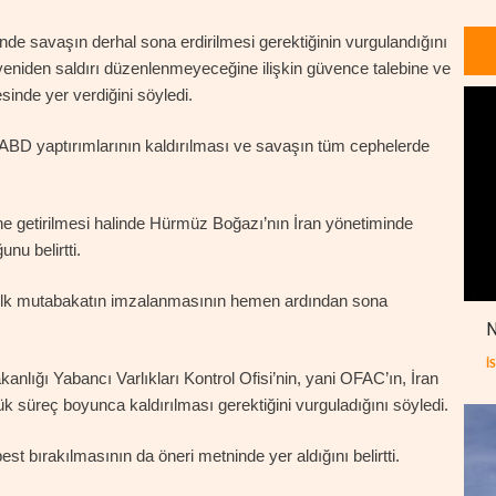
inde savaşın derhal sona erdirilmesi gerektiğinin vurgulandığını
 yeniden saldırı düzenlenmeyeceğine ilişkin güvence talebine ve
sinde yer verdiğini söyledi.
, ABD yaptırımlarının kaldırılması ve savaşın tüm cephelerde
ne getirilmesi halinde Hürmüz Boğazı’nın İran yönetiminde
nu belirtti.
n ilk mutabakatın imzalanmasının hemen ardından sona
N
İ
nlığı Yabancı Varlıkları Kontrol Ofisi’nin, yani OFAC’ın, İran
nlük süreç boyunca kaldırılması gerektiğini vurguladığını söyledi.
est bırakılmasının da öneri metninde yer aldığını belirtti.