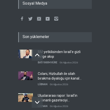
Sosyal Medya
Son yüklemeler
BM yetkilisinden İsrail'e gizli
belge akışı
BATI YARIM KÜRE
06 Ağustos 2026
Colani, Hizbullah ile silah
bırakma diyaloğu için kanal
arıyor
LÜBNAN
06 Ağustos 2026
Uluslararası rapor: İsrail'in
Lübnanlı gazeteciyi
öldürmesi savaş suçu
LÜBNAN
06 Ağustos 2026