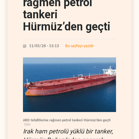
rağmen petrol
tankeri
Hürmüz’den geçti
Bu sayfayı yazdır
11/05/26 - 13:13
ABD tehditlerine rağmen petrol tankeri Hürmüz’den geçti
YDH
Irak ham petrolü yüklü bir tanker,