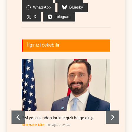
WhatsApp
Bluesky
X
Telegram
İlginizi çekebilir
BM yetkilisinden İsrail'e gizli belge akışı
Colani,
kanal a
BATI YARIM KÜRE
05 Ağustos 2026
LÜBNAN