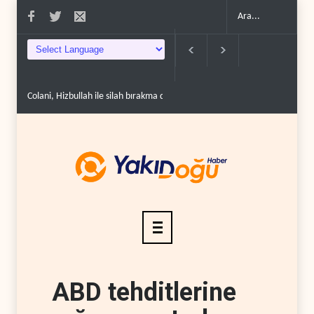
Colani, Hizbullah ile silah bırakma diyaloğu için kanal a..
Uluslararası ra
ABD tehditlerine