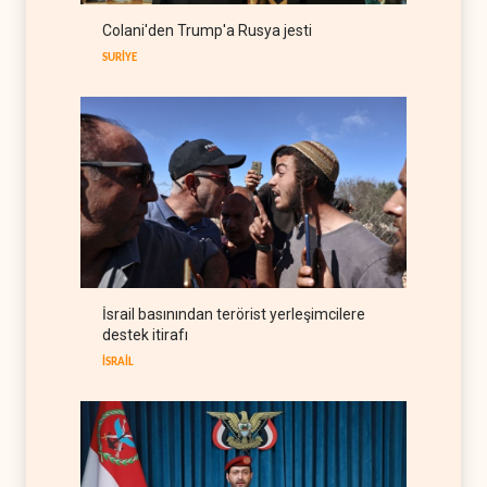
Colani'den Trump'a Rusya jesti
İsrailli yazarlardan ABD'ye
‘Somaliland reçetesi’
SURİYE
İSRAİL
05 Ağustos 2026
NYT: Washington, İran'ı yine
okuyamadı
BATI YARIM KÜRE
05 Ağustos 2026
İsrailli istihbaratçı: ABD'nin
mühimmatının bittiği iddiası
bir iç kavga
İSRAİL
05 Ağustos 2026
İsrail basınından terörist yerleşimcilere
CNN: Stokların erimesi
destek itirafı
ABD'yi İran karşısında 'zor
kararlara' sevk ediyor
İSRAİL
BATI YARIM KÜRE
05 Ağustos 2026