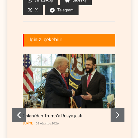
WhatsApp
Bluesky
X
Telegram
İlginizi çekebilir
Colani'den Trump'a Rusya jesti
İsrail 
itirafı
SURİYE
05 Ağustos 2026
İSRAİL
0