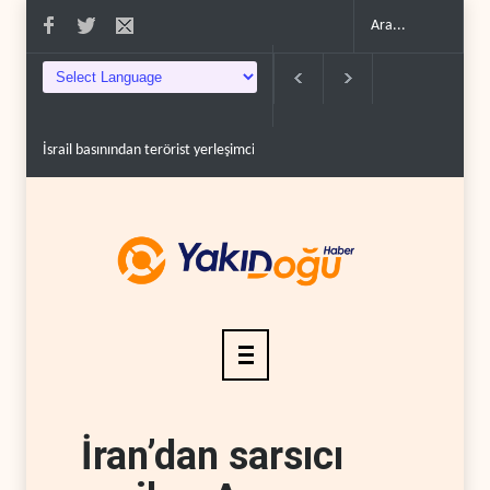
İsrail basınından terörist yerleşimcilere destek itiraf..
Yemen Kızıldeniz 
İran’dan sarsıcı