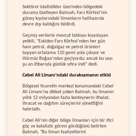
Sektörel istatistikler üzerinden bölgedeki
durumu özetleyen Balmah, Fars Körfezi’nin
güney kıyılarındaki limanların halihazırda
devre dışı kaldığını bildirdi.
Geçmiş verilerle mevcut tabloyu kıyaslayan
yetkili, "Eskiden Fars Körfezi’nden her gün
ham petrol, doğalgaz ve petrol ürünleri
taşıyan ortalama 110 gemi yola çıkıyor ve
Hürmüz Boğazı’ndan geçiyordu; ancak bu sayı
şu an itibarıyla günlük sıfıra indi" dedi.
Cebel Ali Limanı’ndaki duraksamanın etkisi
Bölgesel ticaretin merkezi konumundaki Cebel
Ali Limanı’na dikkat çeken Balmah, bu limanın
yıllık 12 milyondan fazla konteynerin ithalat,
ihracat ve dağıtım süreçlerini yönettiğini
hatırlattı.
Cebel Ali’nin diğer bölge limanları için bir itici
güç ve katalizör görevi gördüğünü belirten
Balmah, "Bu liman faaliyetlerini