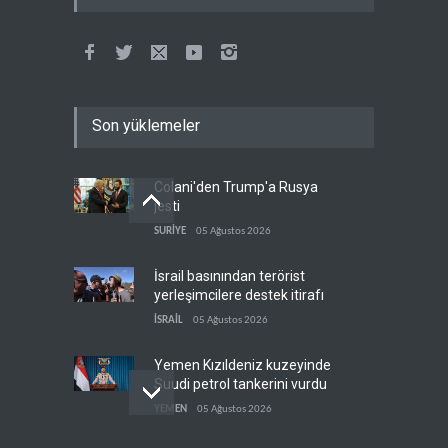
Son yüklemeler
Colani'den Trump'a Rusya
jesti
SURİYE
05 Ağustos 2026
İsrail basınından terörist
yerleşimcilere destek itirafı
İSRAİL
05 Ağustos 2026
Yemen Kızıldeniz kuzeyinde
Suudi petrol tankerini vurdu
YEMEN
05 Ağustos 2026