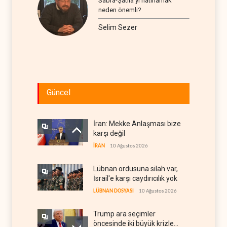
Sabra-Şatila’yı hatırlamak
neden önemli?
Selim Sezer
Güncel
İran: Mekke Anlaşması bize
karşı değil
İRAN
10 Ağustos 2026
Lübnan ordusuna silah var,
İsrail'e karşı caydırıcılık yok
LÜBNAN DOSYASI
10 Ağustos 2026
Trump ara seçimler
öncesinde iki büyük krizle