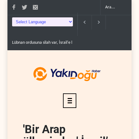
Lübnan ordusuna silah var, İsrail'e karşı caydırıcıl�..
Trump ara seçimler ön
'Bir Arap