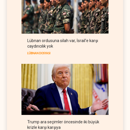
hedefleriyle çelişiyor
BATI YARIM KÜRE
10 Ağustos 2026
Roma görüşmeleri tıkandı:
Lübnan delegasyonunda
anlaşmazlık çıktı
LÜBNAN
10 Ağustos 2026
Lübnan ordusuna silah var, İsrail'e karşı
Netanyahu'nun Gazze şartı
caydırıcılık yok
Trump'ın yol haritasını tıkadı
LÜBNAN DOSYASI
FİLİSTİN
10 Ağustos 2026
Trump ara seçimler öncesinde iki büyük
krizle karşı karşıya