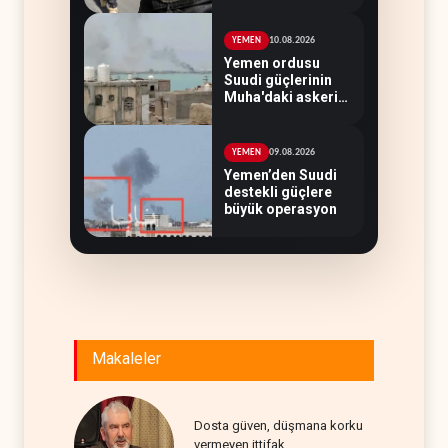
şartında ısrarlı
10.08.2026
YEMEN
Yemen ordusu
Suudi güçlerinin
Muha'daki askeri
depolarını vurdu
09.08.2026
YEMEN
Yemen’den Suudi
destekli güçlere
büyük operasyon
Makaleler
Dosta güven, düşmana korku
vermeyen ittifak