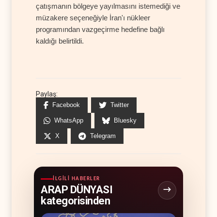
çatışmanın bölgeye yayılmasını istemediği ve
müzakere seçeneğiyle İran'ı nükleer
programından vazgeçirme hedefine bağlı
kaldığı belirtildi.
Paylaş:
Facebook
Twitter
WhatsApp
Bluesky
X
Telegram
İLGILI HABERLER
ARAP DÜNYASI
kategorisinden