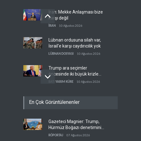
İran: Mekke Anlaşması bize
karşı değil
İRAN
10 Ağustos 2026
Lübnan ordusuna silah var,
İsrail'e karşı caydırıcılık yok
LÜBNAN DOSYASI
10 Ağustos 2026
Trump ara seçimler
öncesinde iki büyük krizle
karşı karşıya
BATI YARIM KÜRE
10 Ağustos 2026
Beyaz Saray teknokratları
En Çok Görüntülenenler
yakıt fiyatlarından dertli
BATI YARIM KÜRE
10 Ağustos 2026
Gazeteci Magnier: Trump,
Türkiye, Karadeniz'e giden
Hürmüz Boğazı denetimini
ticari gemilerin geçişine
doğrudan İran ve Umman'a
yeniden izin verdi
RÖPORTAJ
07 Ağustos 2026
TÜRKİYE
10 Ağustos 2026
teslim etti