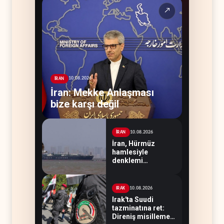
↗
10.08.2026
İRAN
İran: Mekke Anlaşması
bize karşı değil
10.08.2026
İRAN
İran, Hürmüz
hamlesiyle
denklemi
değiştirdi
10.08.2026
IRAK
Irak'ta Suudi
tazminatına ret:
Direniş misilleme